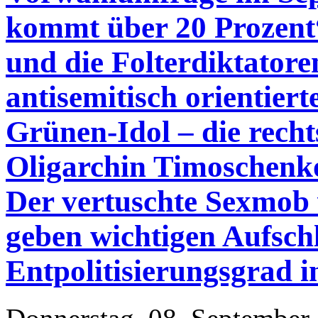
kommt über 20 Prozent
und die Folterdiktatoren
antisemitisch orientier
Grünen-Idol – die rech
Oligarchin Timoschenko
Der vertuschte Sexmo
geben wichtigen Aufsch
Entpolitisierungsgrad i