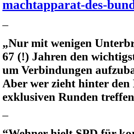
machtapparat-des-bund
–
„Nur mit wenigen Unterbr
67 (!) Jahren den wichtigst
um Verbindungen aufzuba
Aber wer zieht hinter den
exklusiven Runden treffen 
–
“Wehner hielt SPD für k