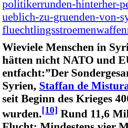
politikerrunden-hinterher-p
ueblich-zu-gruenden-von-sy
fluechtlingsstroemenwaffe
Wieviele Menschen in Syr
hätten nicht NATO und EU
entfacht:”Der Sondergesa
Syrien,
Staffan de Mistur
seit Beginn des Krieges 4
[10]
wurden.
Rund 11,6 Mill
Flucht: Mindestens vier M