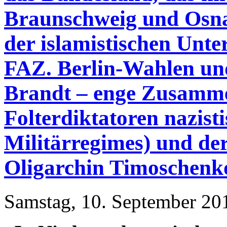
Braunschweig und Osna
der islamistischen Unte
FAZ. Berlin-Wahlen und
Brandt – enge Zusamme
Folterdiktatoren nazist
Militärregimes) und de
Oligarchin Timoschenko
Samstag, 10. September 20