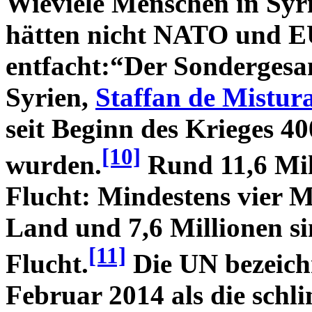
Wieviele Menschen in Syr
hätten nicht NATO und EU
entfacht:“Der Sondergesa
Syrien,
Staffan de Mistur
seit Beginn des Krieges 4
[10]
wurden.
Rund 11,6 Mill
Flucht: Mindestens vier M
Land und 7,6 Millionen si
[11]
Flucht.
Die UN bezeichn
Februar 2014 als die schl