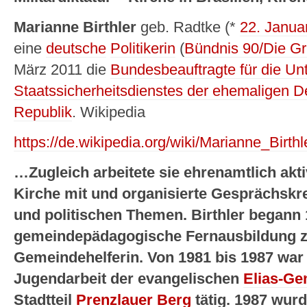
Marianne Birthler
geb. Radtke (*
22. Janua
eine
deutsche
Politikerin
(
Bündnis 90/Die G
März 2011 die
Bundesbeauftragte für die Un
Staatssicherheitsdienstes der ehemaligen 
Republik
. Wikipedia
https://de.wikipedia.org/wiki/Marianne_Birthl
…Zugleich arbeitete sie ehrenamtlich akti
Kirche mit und organisierte Gesprächskre
und politischen Themen. Birthler begann 
gemeindepädagogische Fernausbildung 
Gemeindehelferin. Von 1981 bis 1987 war 
Jugendarbeit der evangelischen
Elias-G
Stadtteil
Prenzlauer Berg
tätig. 1987 wurd