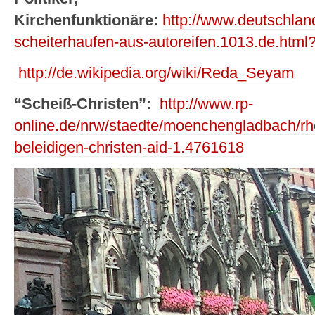
Kirchenfunktionäre:
http://www.deutschlan
scheiterhaufen-aus-autoreifen.1013.de.html
http://de.wikipedia.org/wiki/Reda_Seyam
“Scheiß-Christen”:
http://www.rp-
online.de/nrw/staedte/moenchengladbach/rhe
beleidigen-christen-aid-1.4761618