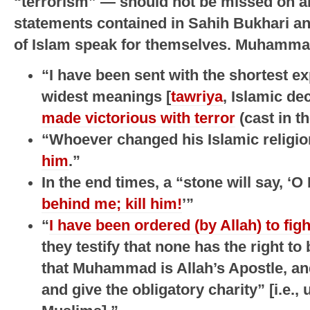
“terrorism” — should not be missed on a
statements contained in Sahih Bukhari and
of Islam speak for themselves. Muhamma
“I have been sent with the shortest e
widest meanings [
tawriya
, Islamic de
made victorious with terror
(cast in t
“Whoever changed his Islamic religio
him
.”
In the end times, a “stone will say, ‘
behind me; kill him!
’”
“
I have been ordered (by Allah) to fig
they testify that none has the right t
that Muhammad is Allah’s Apostle, and
and give the obligatory charity” [i.e.