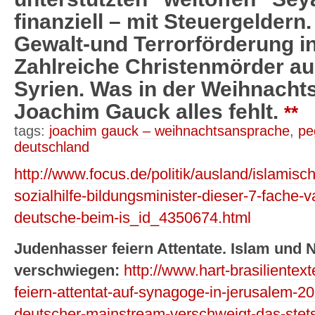
finanziell – mit Steuergeldern.
Gewalt-und Terrorförderung i
Zahlreiche Christenmörder a
Syrien. Was in der Weihnach
Joachim Gauck alles fehlt.
**
tags:
joachim gauck – weihnachtsansprache
,
pe
deutschland
http://www.focus.de/politik/ausland/islamische
sozialhilfe-bildungsminister-dieser-7-fache-
deutsche-beim-is_id_4350674.html
Judenhasser feiern Attentate. Islam und
verschwiegen:
http://www.hart-brasilientex
feiern-attentat-auf-synagoge-in-jerusalem-201
deutscher-mainstream-verschweigt-das-stets