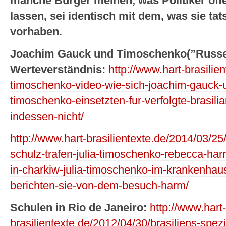
manche Bürger meinen, was Politiker öffe
lassen, sei identisch mit dem, was sie ta
vorhaben.
Joachim Gauck und Timoschenko(”Russe
Werteverständnis:
http://www.hart-brasilie
timoschenko-video-wie-sich-joachim-gauck-u
timoschenko-einsetzten-fur-verfolgte-brasilia
indessen-nicht/
http://www.hart-brasilientexte.de/2014/03/2
schulz-trafen-julia-timoschenko-rebecca-har
in-charkiw-julia-timoschenko-im-krankenhau
berichten-sie-von-dem-besuch-harm/
Schulen in Rio de Janeiro:
http://www.hart-
brasilientexte.de/2012/04/30/brasiliens-spezi