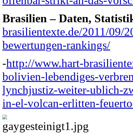
offenbar-strikt-an-das-vorsc
Brasilien – Daten, Statist
brasilientexte.de/2011/09/20
bewertungen-rankings/
-
http://www.hart-brasilient
bolivien-lebendiges-verbre
lynchjustiz-weiter-ublich-
in-el-volcan-erlitten-feuerto