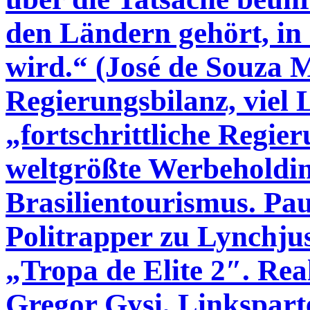
den Ländern gehört, in
wird.“ (José de Souza M
Regierungsbilanz, viel
„fortschrittliche Regier
weltgrößte Werbeholdi
Brasilientourismus. Pau
Politrapper zu Lynchjus
„Tropa de Elite 2″. Real
Gregor Gysi, Linkspart