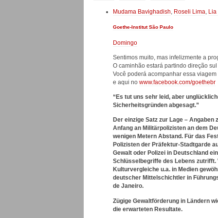
Mudama Bavighadish
,
Roseli Lima
,
Lia
Goethe-Institut São Paulo
Domingo
Sentimos muito, mas infelizmente a pro
O caminhão estará partindo direção sul p
Você poderá acompanhar essa viagem pe
e aqui no
www.facebook.com/goethebr
“Es tut uns sehr leid, aber unglückli
Sicherheitsgründen abgesagt.”
Der einzige Satz zur Lage – Angaben 
Anfang an Militärpolizisten an dem D
wenigen Metern Abstand.
Für das Fes
Polizisten der Präfektur-Stadtgarde a
Gewalt oder Polizei in Deutschland ein
Schlüsselbegriffe des Lebens zutrifft
Kulturvergleiche u.a. in Medien gewöh
deutscher Mittelschichtler in Führung
de Janeiro.
Zügige Gewaltförderung in Ländern wi
die erwarteten Resultate.