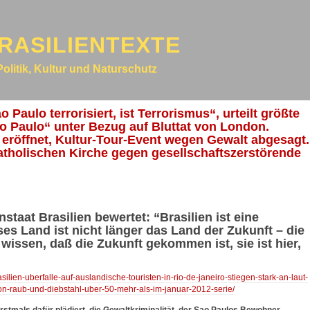
RASILIENTEXTE
Politik, Kultur und Naturschutz
ao Paulo terrorisiert, ist Terrorismus“, urteilt größte
ao Paulo“ unter Bezug auf Bluttat von London.
 eröffnet, Kultur-Tour-Event wegen Gewalt abgesagt.
tholischen Kirche gegen gesellschaftszerstörende
aat Brasilien bewertet: “Brasilien ist eine
ses Land ist nicht länger das Land der Zukunft – die
wissen, daß die Zukunft gekommen ist, sie ist hier,
silien-uberfalle-auf-auslandische-touristen-in-rio-de-janeiro-stiegen-stark-an-laut-
-von-raub-und-diebstahl-uber-50-mehr-als-im-januar-2012-serie/