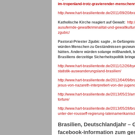
im-tropenland-trotz-gravierender-menschenr
http://www.hart-brasilientexte.de/2011/09/20/br
Katholische Kirche reagiert auf Gewalt:
http
ausufernde-gewaltkriminalitat-und-gewaltkultu
zgubic/
Pastoral-Priester Zgubic sagte , in Gefängnis
würden Menschen zu Geständnissen gezwungen
hätten. Andere würden solange mißhandelt, b
Brasiliens derzeitige Sicherheitspolitik bring
http://www.hart-brasilientexte.de/2011/12/26/by
statistik-auswanderungsland-brasilien/
http://www.hart-brasilientexte.de/2012/04/09/b
jesus-von-nazareth-interpretiert-von-der-jug
http://www.hart-brasilientexte.de/2013/05/23/a
torture/
http://www.hart-brasilientexte.de/2013/05/28/b
unter-der-rousseff-regierung-lateinamerikanisc
Brasilien, Deutschlandjahr – 
facebook-Information zum ges