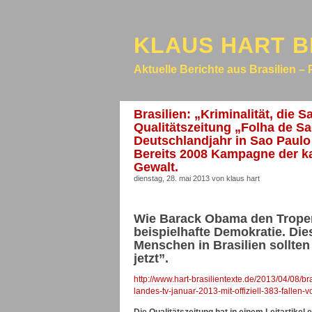
KLAUS HART B
Aktuelle Berichte aus Brasilien – 
Brasilien: „Kriminalität, die S
Qualitätszeitung „Folha de S
Deutschlandjahr in Sao Paulo
Bereits 2008 Kampagne der ka
Gewalt.
dienstag, 28. mai 2013 von klaus hart
Wie Barack Obama den Tropenst
beispielhafte Demokratie. Die
Menschen in Brasilien sollten 
jetzt”.
http://www.hart-brasilientexte.de/2013/04/08/bra
landes-tv-januar-2013-mit-offiziell-383-fallen