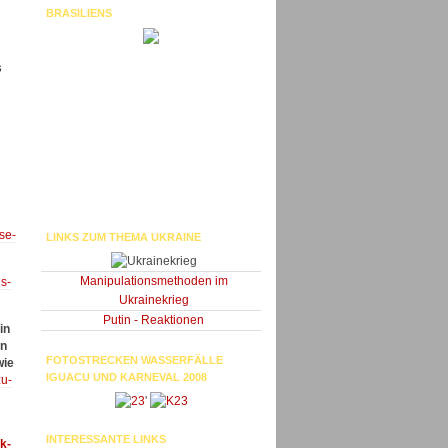
BRASILIENS
s
se-
LINKS ZUM THEMA UKRAINE
Manipulationsmethoden im
is-
Ukrainekrieg
Putin - Reaktionen
in
on
FOTOSTRECKEN WASSERFÄLLE
wie
IGUACU UND KARNEVAL 2008
zu-
'
INTERESSANTE LINKS
k-