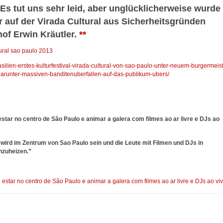
“Es tut uns sehr leid, aber unglücklicherweise wurde
 auf der Virada Cultural aus Sicherheitsgründen
hof Erwin Kräutler.
**
ural sao paulo 2013
asilien-erstes-kulturfestival-virada-cultural-von-sao-paulo-unter-neuem-burgermeist
darunter-massiven-banditenuberfallen-auf-das-publikum-ubers/
estar no centro de São Paulo e animar a galera com filmes ao ar livre e DJs ao
 wird im Zentrum von Sao Paulo sein und die Leute mit Filmen und DJs in
nzuheizen.”