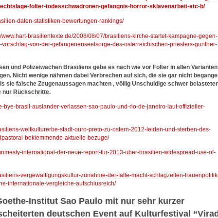
echtslage-folter-todesschwadronen-gefangnis-horror-sklavenarbeit-etc-b/
asilien-daten-statistiken-bewertungen-rankings/
://www.hart-brasilientexte.de/2008/08/07/brasiliens-kirche-startet-kampagne-gegen-
r-vorschlag-von-der-gefangenenseelsorge-des-osterreichischen-priesters-gunther-
sen und Polizeiwachen Brasiliens gebe es nach wie vor Folter in allen Varianten
. Nicht wenige nähmen dabei Verbrechen auf sich, die sie gar nicht begange
is sie falsche Zeugenaussagen machten , völlig Unschuldige schwer belasteten
e nur Rückschritte.
e-bye-brasil-auslander-verlassen-sao-paulo-und-rio-de-janeiro-laut-offizieller-
rasiliens-weltkulturerbe-stadt-ouro-preto-zu-ostern-2012-leiden-und-sterben-des-
endpastoral-beklemmende-aktuelle-bezuge/
mnmesty-international-der-neue-report-fur-2013-uber-brasilien-widespread-use-of-
rasiliens-vergewaltigungskultur-zunahme-der-falle-macht-schlagzeilen-frauenpolitik
he-internationale-vergleiche-aufschlusreich/
Goethe-Institut Sao Paulo mit nur sehr kurzer
cheiterten deutschen Event auf Kulturfestival “Vira