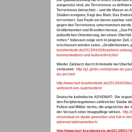
Die Qualitätszeitung hat in einem Leitartikel
ausgesetzt sind, als Terrorismus zu definier
Terrorismus betrachtet – und die Masse an At
Städten ereignen, fragt das Blatt. Das Endre
terrorisiert. Sao Paulo sei davon spürbar sei
gegen den Terrorismus unternommen werde. „
Großbritannien und Brasilien heraus. „Sao Pau
polizeilichen Orientierung, bei einem Überfal
retten.“ Indessen zeige sich in jüngster Zeit
erschossen worden seien. „Großbritannien, ga
brasilientexte.de/2013/04/26/brasiliens-zeitung
kommunikations-und-kulturenforscher/
Wieder Zahnarzt durch Kriminelle bei Überfal
verbrannt:
http://g1.globo.com/sp/vale-do-par
diz-pm.html
http://www.hart-brasilientexte.de/2013/04/26/b
verbrannt-von-raubmordern/
Deutsche katholische ADVENIAT:
Die organi
den Peripheriegebieten zahlreicher Städte 
Polizei und Militär nichts, die angesichts d
der Versuch einer Imagepflege wirken.
http:/
einemstaat-im-staate-geworden-und-hat-in-den
adveniat-lateinamerika-h/
http://www.hart-brasilientexte.de/2013/05/1