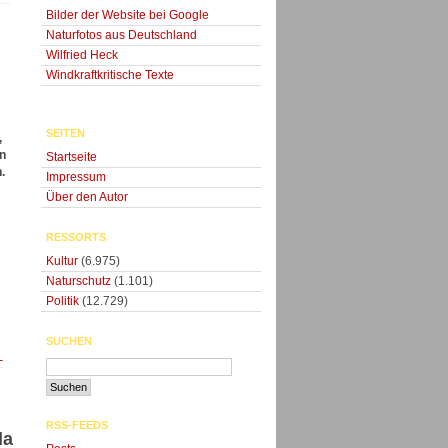
Bilder der Website bei Google
Naturfotos aus Deutschland
Wilfried Heck
Windkraftkritische Texte
SEITEN
,
n
Startseite
.
Impressum
Über den Autor
RESSORTS
Kultur
(6.975)
Naturschutz
(1.101)
Politik
(12.729)
SUCHEN
-
RSS-FEEDS
da