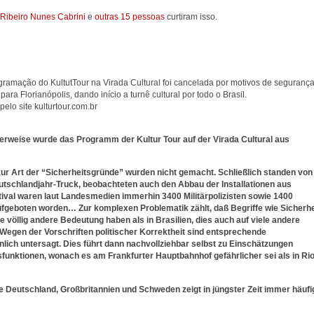
 Ribeiro Nunes Cabrini
e
outras 15 pessoas
curtiram isso.
gramação do KultutTour na Virada Cultural foi cancelada por motivos de segurança
ara Florianópolis, dando início a turnê cultural por todo o Brasil.
lo site kulturtour.com.br
cherweise wurde das Programm der Kultur Tour auf der Virada Cultural aus
zur Art der “Sicherheitsgründe” wurden nicht gemacht. Schließlich standen von
eutschlandjahr-Truck, beobachteten auch den Abbau der Installationen aus
tival waren laut Landesmedien immerhin 3400 Militärpolizisten sowie 1400
ufgeboten worden… Zur komplexen Problematik zählt, daß Begriffe wie Sicherhe
e völlig andere Bedeutung haben als in Brasilien, dies auch auf viele andere
. Wegen der Vorschriften politischer Korrektheit sind entsprechende
nlich untersagt. Dies führt dann nachvollziehbar selbst zu Einschätzungen
sfunktionen, wonach es am Frankfurter Hauptbahnhof gefährlicher sei als in Ri
e Deutschland, Großbritannien und Schweden zeigt in jüngster Zeit immer häufi