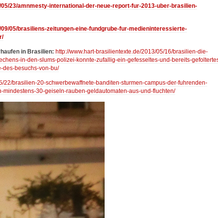
3/05/23/amnmesty-international-der-neue-report-fur-2013-uber-brasilien-
0/09/05/brasiliens-zeitungen-eine-fundgrube-fur-medieninteressierte-
r/
haufen in Brasilien:
http://www.hart-brasilientexte.de/2013/05/16/brasilien-die-
chens-in-den-slums-polizei-konnte-zufallig-ein-gefesseltes-und-bereits-gefolterte
ge-des-besuchs-von-bu/
/05/22/brasilien-20-schwerbewaffnete-banditen-sturmen-campus-der-fuhrenden-
n-mindestens-30-geiseln-rauben-geldautomaten-aus-und-fluchten/