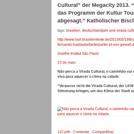
Cultural” der Megacity 2013. 
das Programm der Kultur Tour
abgesagt.” Katholischer Bisc
tags:
brasilien
,
deutschlandjahr und virada cult
http://www.hart-brasilientexte.de/2013/05/19/br
fernando-haddadarbeiterpartei-pt-von-gewalt-
Goethe-Institut São Paulo
13 de maio
Não perca a Virada Cultural, o caminhão vai 
vivo para aquecer o clima na cidade
“Verpasse nicht die Virada Cultural, der LKW
Stimmung bringen, um das Klima der Stadt a
11
Curtir
·
Comentar
·
Compartilhar