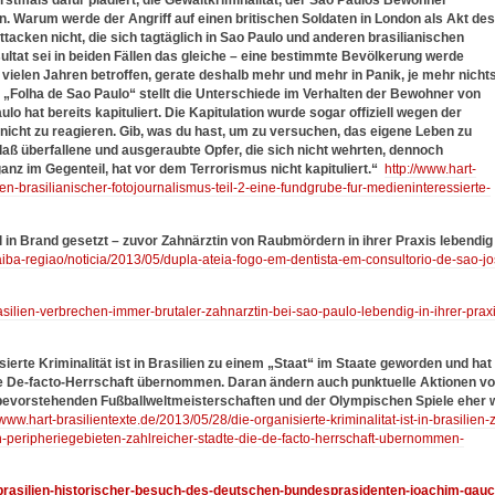
 erstmals dafür plädiert, die Gewaltkriminalität, der Sao Paulos Bewohner
en. Warum werde der Angriff auf einen britischen Soldaten in London als Akt des
tacken nicht, die sich tagtäglich in Sao Paulo und anderen brasilianischen
sultat sei in beiden Fällen das gleiche – eine bestimmte Bevölkerung werde
t vielen Jahren betroffen, gerate deshalb mehr und mehr in Panik, je mehr nicht
Folha de Sao Paulo“ stellt die Unterschiede im Verhalten der Bewohner von
lo hat bereits kapituliert. Die Kapitulation wurde sogar offiziell wegen der
l nicht zu reagieren. Gib, was du hast, um zu versuchen, das eigene Leben zu
, daß überfallene und ausgeraubte Opfer, die sich nicht wehrten, dennoch
nz im Gegenteil, hat vor dem Terrorismus nicht kapituliert.“
http://www.hart-
en-brasilianischer-fotojournalismus-teil-2-eine-fundgrube-fur-medieninteressierte-
l in Brand gesetzt – zuvor Zahnärztin von Raubmördern in ihrer Praxis lebendig
aiba-regiao/noticia/2013/05/dupla-ateia-fogo-em-dentista-em-consultorio-de-sao-jo
rasilien-verbrechen-immer-brutaler-zahnarztin-bei-sao-paulo-lebendig-in-ihrer-prax
sierte Kriminalität ist in Brasilien zu einem „Staat“ im Staate geworden und hat 
die De-facto-Herrschaft übernommen. Daran ändern auch punktuelle Aktionen v
er bevorstehenden Fußballweltmeisterschaften und der Olympischen Spiele eher 
/www.hart-brasilientexte.de/2013/05/28/die-organisierte-kriminalitat-ist-in-brasilien-
-peripheriegebieten-zahlreicher-stadte-die-de-facto-herrschaft-ubernommen-
7/brasilien-historischer-besuch-des-deutschen-bundesprasidenten-joachim-gauc