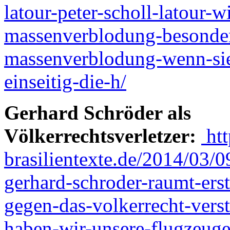
latour-peter-scholl-latour-w
massenverblodung-besonder
massenverblodung-wenn-sie
einseitig-die-h/
Gerhard Schröder als
Völkerrechtsverletzer:
htt
brasilientexte.de/2014/03/0
gerhard-schroder-raumt-ers
gegen-das-volkerrecht-ve
haben-wir-unsere-flugzeuge