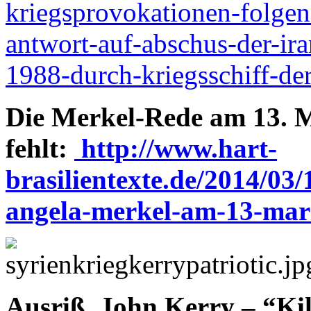
kriegsprovokationen-folgen
antwort-auf-abschus-der-ir
1988-durch-kriegsschiff-der-
Die Merkel-Rede am 13. M
fehlt:
http://www.hart-
brasilientexte.de/2014/03
angela-merkel-am-13-marz
Ausriß. John Kerry – “Kill