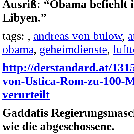
Ausriß: “Obama befiehlt i
Libyen.”
tags:
,
andreas von bülow
,
a
obama
,
geheimdienste
,
luftt
http://derstandard.at/13
von-Ustica-Rom-zu-100-Mi
verurteilt
Gaddafis Regierungsmasch
wie die abgeschossene.