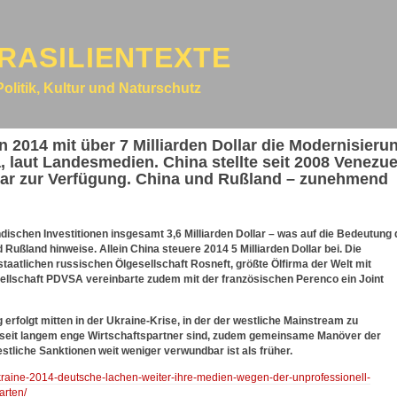
RASILIENTEXTE
Politik, Kultur und Naturschutz
 2014 mit über 7 Milliarden Dollar die Modernisieru
, laut Landesmedien. China stellte seit 2008 Venezue
ollar zur Verfügung. China und Rußland – zunehmend
ndischen Investitionen insgesamt 3,6 Milliarden Dollar – was auf die Bedeutung 
Rußland hinweise. Allein China steuere 2014 5 Milliarden Dollar bei. Die
staatlichen russischen Ölgesellschaft Rosneft, größte Ölfirma der Welt mit
sellschaft PDVSA vereinbarte zudem mit der französischen Perenco ein Joint
 erfolgt mitten in der Ukraine-Krise, in der der westliche Mainstream zu
 seit langem enge Wirtschaftspartner sind, zudem gemeinsame Manöver der
estliche Sanktionen weit weniger verwundbar ist als früher.
ukraine-2014-deutsche-lachen-weiter-ihre-medien-wegen-der-unprofessionell-
arten/