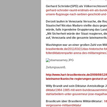
Gerhard Schröder(SPD) als Völkerrechtsverl
gerhard-schroder-raumt-erstmals-ein-als-bu
unsere-flugzeuge-nach-serbien-geschickt-und-
Derzeit laufen in Venezuela Versuche, die Re
Staatschef Nicolas Maduro stellte dazu ge
würde, falls irgendeine Gruppierung das Land
„Mit Sicherheit würde der Staat reagieren, d
auf, Venezuela und die gesamte lateinamerik
Washington war an einer großen Zahl von Milit
brasilientexte.de/2011/03/21/das-historische-f
folterdiktatorenpartei-arena-des-militarregime
Zeitungsausriß.
http://www.hart-brasilientexte.de/2008/08/1
lateinamerikanische-regierungen-gesturzt-unt
Willy Brandt und sein Diktatur-Amtskollege
diktatur1964-1985-mit-wem-bundesausenministe
stahlarbeitern-unter-gouverneur-jose-magalhae
Brasilicum über Brasiliens Militärdiktatur:
ht
vergessene-militaerdiktatur