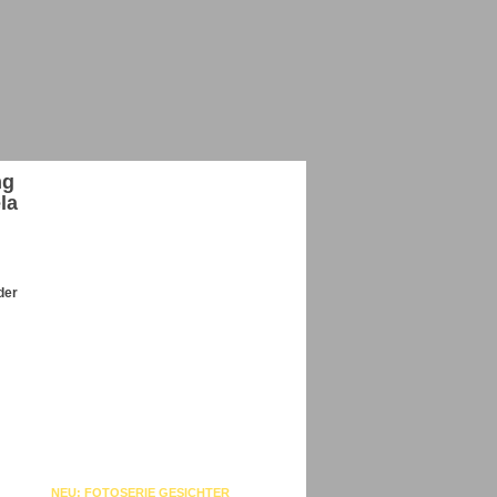
ng
la
der
NEU: FOTOSERIE GESICHTER