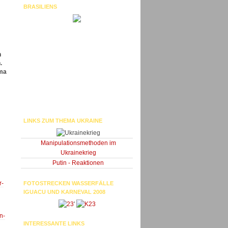
BRASILIENS
n
.
ama
LINKS ZUM THEMA UKRAINE
Manipulationsmethoden im
Ukrainekrieg
Putin - Reaktionen
r-
FOTOSTRECKEN WASSERFÄLLE
IGUACU UND KARNEVAL 2008
'
n-
INTERESSANTE LINKS