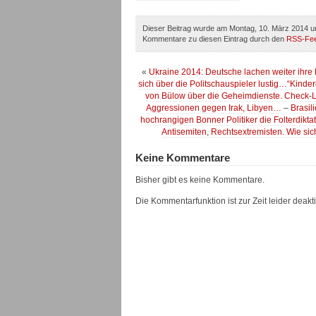
Dieser Beitrag wurde am Montag, 10. März 2014 um
Kommentare zu diesen Eintrag durch den
RSS-Fe
«
Ukraine 2014: Deutsche lachen weiter ihre 
sich über die Politschauspieler lustig…“Kind
von Bülow über die Geheimdienste. Check-Lis
Aggressionen gegen Irak, Libyen…
–
Brasil
hochrangigen Bonner Politiker die Folterdiktat
Antisemiten, Rechtsextremisten. Wie si
Keine Kommentare
Bisher gibt es keine Kommentare.
Die Kommentarfunktion ist zur Zeit leider deaktiv