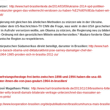
etzer:
http://www.hart-brasilientexte.de/2014/03/09/ukraine-2014-spd-politiker-
ndeskanzler-gegen-das-volkerrecht-verstosen-zu-haben-%E2%80%9Eda-haben-wir-
di/
gierung mit gleichen bis ähnlichen Methoden zu stürzen wie in der Ukraine.
genüber dem US-Nachrichten-TV CNN die Frage, was wohl in den USA geschehe
 in Aufruhr versetzen wollte, um Obama zu stürzen, die Regierung neu zu bilden
ie Ordnung mit den gesetzlichen Mitteln wiederherstellen.“ Maduro forderte Ob
anische Region zu respektieren.
ärputschen Südamerikas direkt beteiligt, darunter in Brasilien:
http://www.hart-
oto-barack-obama-und-diktaturaktivist-jose-sarney-damaliger-chef-der-
s1964-1985-prosten-sich-in-brasilia-2011-zu/
2/befreiungstheologe-frei-betto-zwischen-1898-und-1994-haben-die-usa-48-
er-ihnen-die-von-joao-goulart-1964-in-brasilien/
 José Magalhaes Pinto:
http://www.hart-brasilientexte.de/2013/11/19/brasiliens-folte
r-willy-brandt-damals-bilaterale-vertrage-unterzeichnet-das-massaker-an-
s-pinto/
tp://www.kooperation-brasilien.org/de/publikationen/brasilicum/nunca-mais-brasilie