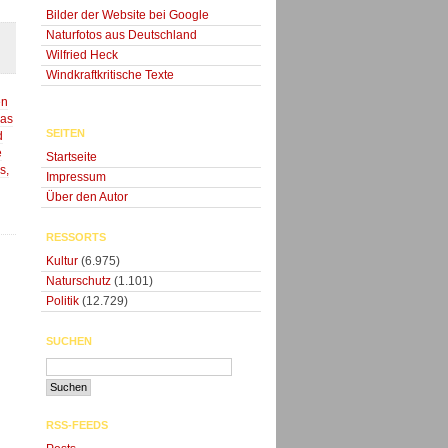
Bilder der Website bei Google
Naturfotos aus Deutschland
Wilfried Heck
Windkraftkritische Texte
en
eas
SEITEN
d
e
Startseite
s,
Impressum
Über den Autor
RESSORTS
Kultur
(6.975)
Naturschutz
(1.101)
Politik
(12.729)
SUCHEN
RSS-FEEDS