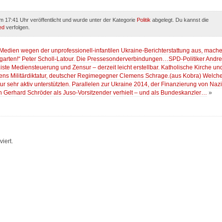
 17:41 Uhr veröffentlicht und wurde unter der Kategorie
Politik
abgelegt. Du kannst die
ed
verfolgen.
Medien wegen der unprofessionell-infantilen Ukraine-Berichterstattung aus, mach
ergarten!“ Peter Scholl-Latour. Die Pressesonderverbindungen…SPD-Politiker Andr
te Mediensteuerung und Zensur – derzeit leicht erstellbar. Katholische Kirche un
iens Militärdiktatur, deutscher Regimegegner Clemens Schrage.(aus Kobra) Welch
ur sehr aktiv unterstützten. Parallelen zur Ukraine 2014, der Finanzierung von Nazi
ch Gerhard Schröder als Juso-Vorsitzender verhielt – und als Bundeskanzler…
»
iert.