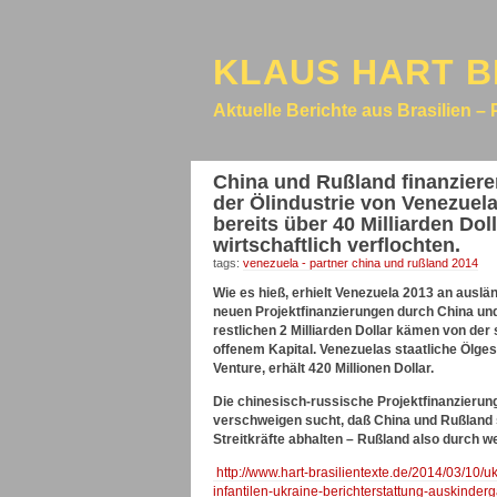
KLAUS HART B
Aktuelle Berichte aus Brasilien – 
China und Rußland finanzieren
der Ölindustrie von Venezuela
bereits über 40 Milliarden D
wirtschaftlich verflochten.
tags:
venezuela - partner china und rußland 2014
Wie es hieß, erhielt Venezuela 2013 an auslä
neuen Projektfinanzierungen durch China und 
restlichen 2 Milliarden Dollar kämen von der 
offenem Kapital. Venezuelas staatliche Ölge
Venture, erhält 420 Millionen Dollar.
Die chinesisch-russische Projektfinanzierung
verschweigen sucht, daß China und Rußland
Streitkräfte abhalten – Rußland also durch w
http://www.hart-brasilientexte.de/2014/03/10/
infantilen-ukraine-berichterstattung-auskinderg