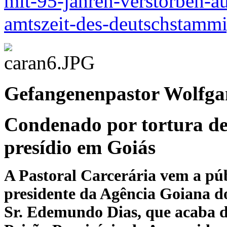
mit-95-jahren-verstorben-a
amtszeit-des-deutschstammi
Gefangenenpastor Wolfgan
Condenado por tortura de
presídio em Goiás
A Pastoral Carcerária vem a pú
presidente da Agência Goiana d
Sr. Edemundo Dias, que acaba d