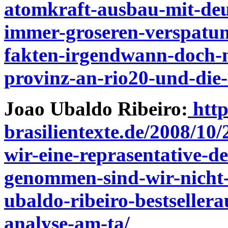
atomkraft-ausbau-mit-deut
immer-groseren-verspatu
fakten-irgendwann-doch-n
provinz-an-rio20-und-die-
Joao Ubaldo Ribeiro:
http
brasilientexte.de/2008/10/
wir-eine-reprasentative-d
genommen-sind-wir-nicht-
ubaldo-ribeiro-bestsellera
analyse-am-ta/