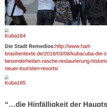
Die Stadt Remedios:
http://www.hart-
brasilientexte.de/2016/03/08/kubacuba-die-st
besonderheiten-rasche-restaurierung-histo
neuer-touristen-resorts/
“…die Hinfälligkeit der Haup