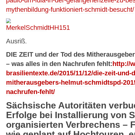
paulo-um-lula-in-der-gefangenenzelle-zu-be
mythenbildung-funktioniert-schmidt-besucht/
Ausriß.
DIE ZEIT und der Tod des Mitherausgebe
– was alles in den Nachrufen fehlt:
http://
brasilientexte.de/2015/11/12/die-zeit-und-
mitherausgebers-helmut-schmidtspd-2015-
nachrufen-fehlt/
Sächsische Autoritäten verbu
Erfolge bei Installierung von 
organisierten Verbrechens – 
wie geplant auf Hochtouren, 