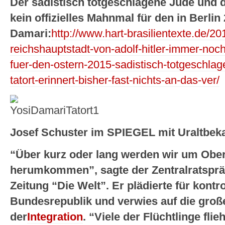
Der sadistisch totgeschlagene Jude und d
kein offizielles Mahnmal für den in Berli
Damari:
http://www.hart-brasilientexte.de/20
reichshauptstadt-von-adolf-hitler-immer-noch
fuer-den-ostern-2015-sadistisch-totgeschla
tatort-erinnert-bisher-fast-nichts-an-das-ver/
Josef Schuster im SPIEGEL mit Uraltbe
“Über kurz oder lang werden wir um Obe
herumkommen”, sagte der Zentralratsprä
Zeitung “Die Welt”. Er plädierte für kontro
Bundesrepublik und verwies auf die gro
der
Integration
. “Viele der Flüchtlinge fli