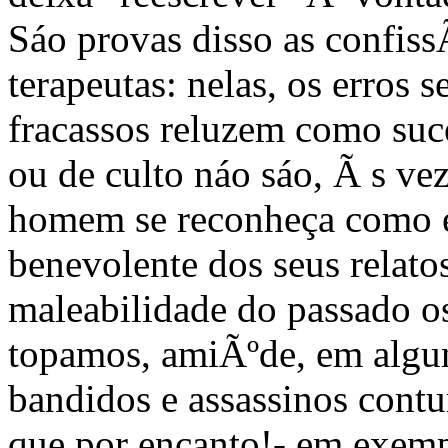
Sáo provas disso as confiss
terapeutas: nelas, os erros s
fracassos reluzem como suce
ou de culto náo sáo, Ã s ve
homem se reconheça como é,
benevolente dos seus relat
maleabilidade do passado o
topamos, amiÃºde, em algun
bandidos e assassinos cont
que por encanto!- em exempl