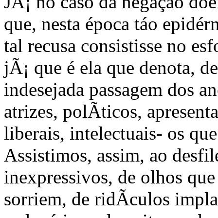
JÃ¡ no caso da negaçáo doen
que, nesta época táo epidér
tal recusa consistisse no es
jÃ¡ que é ela que denota, de
indesejada passagem dos ano
atrizes, polÃ­ticos, apresen
liberais, intelectuais- os q
Assistimos, assim, ao desfi
inexpressivos, de olhos que
sorriem, de ridÃ­culos impla