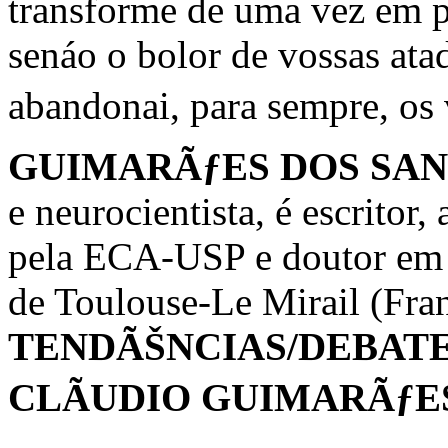
transforme de uma vez em p
senáo o bolor de vossas at
abandonai, para sempre, os 
GUIMARÃƒES DOS SA
e neurocientista, é escritor,
pela ECA-USP e doutor em l
de Toulouse-Le Mirail (Fran
TENDÃŠNCIAS/DEBAT
CLÃUDIO GUIMARÃƒE