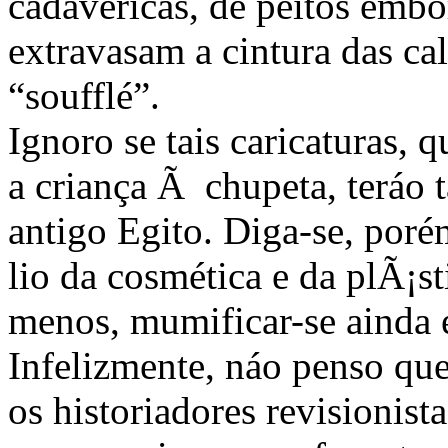
cadavéricas, de peitos emb
extravasam a cintura das c
“soufflé”.
Ignoro se tais caricaturas
a criança Ã chupeta, teráo 
antigo Egito. Diga-se, poré
lio da cosmética e da plÃ¡st
menos, mumificar-se ainda 
Infelizmente, náo penso qu
os historiadores revisionis