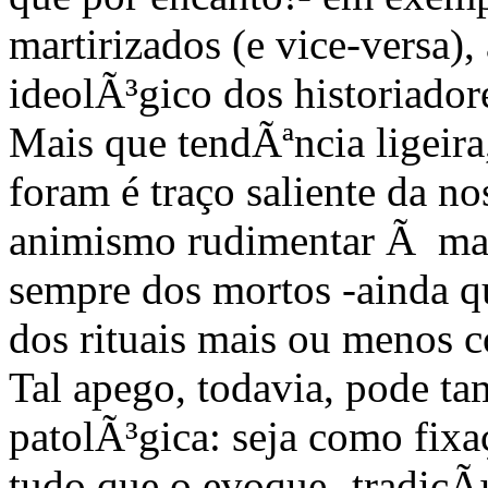
martirizados (e vice-versa),
ideolÃ³gico dos historiador
Mais que tendÃªncia ligeira
foram é traço saliente da n
animismo rudimentar Ã mais 
sempre dos mortos -ainda q
dos rituais mais ou menos 
Tal apego, todavia, pode t
patolÃ³gica: seja como fixa
tudo que o evoque -tradiçÃµe