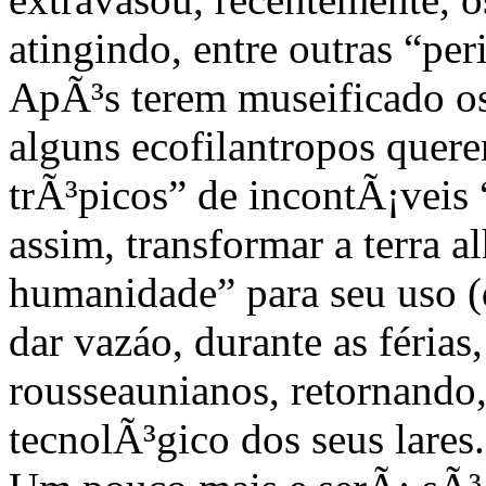
atingindo, entre outras “pe
ApÃ³s terem museificado os 
alguns ecofilantropos quere
trÃ³picos” de incontÃ¡veis
assim, transformar a terra 
humanidade” para seu uso (
dar vazáo, durante as féria
rousseaunianos, retornando,
tecnolÃ³gico dos seus lares.