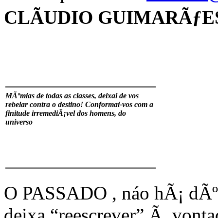
CLÃUDIO GUIMARÃƒE
MÃºmias de todas as classes, deixai de vos
rebelar contra o destino! Conformai-vos com a
finitude irremediÃ¡vel dos homens, do
universo
O PASSADO , náo hÃ¡ dÃºvi
deixa “reescrever” Ã vont