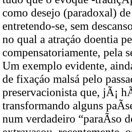
como desejo (paradoxal) de 
entretendo-se, sem descans
no qual a atraçáo doentia pe
compensatoriamente, pela s
Um exemplo evidente, aind
de fixaçáo malsá pelo pass
preservacionista que, jÃ¡ 
transformando alguns paÃ­s
num verdadeiro “paraÃ­so d
extravasou, recentemente, o