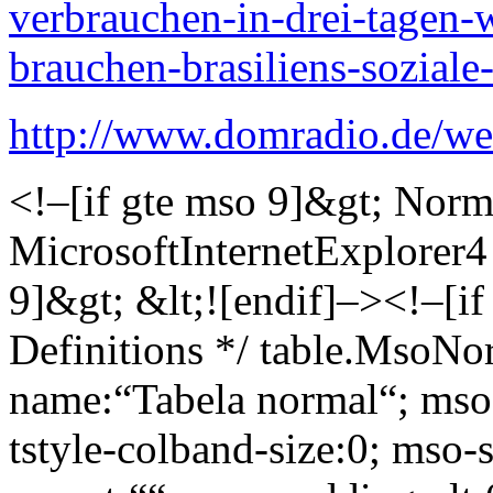
verbrauchen-in-drei-tagen-
brauchen-brasiliens-soziale-
http://www.domradio.de/we
<!–[if gte mso 9]&gt; Normal
MicrosoftInternetExplorer4 
9]&gt; &lt;![endif]–><!–[if
Definitions */ table.MsoNo
name:“Tabela normal“; mso-
tstyle-colband-size:0; mso-