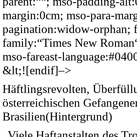
parent:““; mso-padding-alt
margin:0cm; mso-para-marg
pagination:widow-orphan; fo
family:“Times New Roman“
mso-fareast-language:#040
&lt;![endif]–>
Häftlingsrevolten, Überfüll
österreichischen Gefangene
Brasilien(Hintergrund)
„Viele Haftanstalten des T