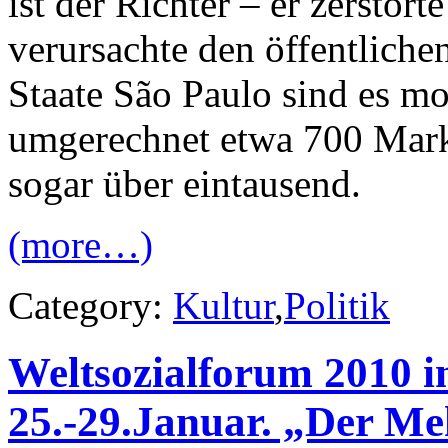
ist der Richter – er zerstö
verursachte den öffentlich
Staate São Paulo sind es m
umgerechnet etwa 700 Mark,
sogar über eintausend.
(more…)
Category:
Kultur
,
Politik
Weltsozialforum 2010 in
25.-29.Januar. „Der Meh