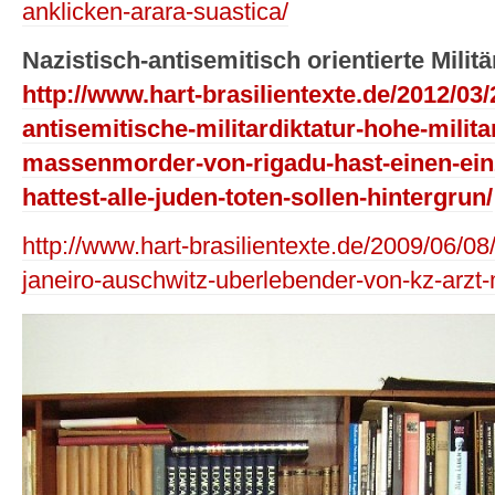
anklicken-arara-suastica/
Nazistisch-antisemitisch orientierte Milit
http://www.hart-brasilientexte.de/2012/03/
antisemitische-militardiktatur-hohe-milit
massenmorder-von-rigadu-hast-einen-ein
hattest-alle-juden-toten-sollen-hintergrun/
http://www.hart-brasilientexte.de/2009/06/08
janeiro-auschwitz-uberlebender-von-kz-arzt-