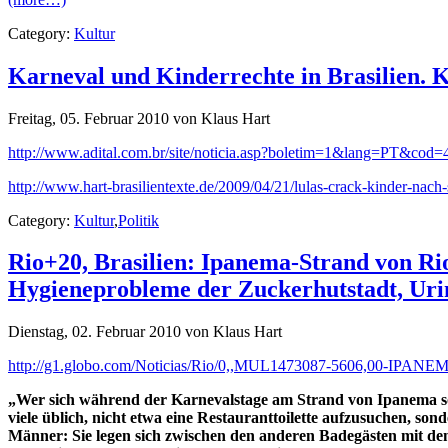
Category:
Kultur
Karneval und Kinderrechte in Brasilien.
Freitag, 05. Februar 2010 von Klaus Hart
http://www.adital.com.br/site/noticia.asp?boletim=1&lang=PT&cod
http://www.hart-brasilientexte.de/2009/04/21/lulas-crack-kinder-nach
Category:
Kultur
,
Politik
Rio+20, Brasilien: Ipanema-Strand von Ri
Hygieneprobleme der Zuckerhutstadt, Urin
Dienstag, 02. Februar 2010 von Klaus Hart
http://g1.globo.com/Noticias/Rio/0,,MUL1473087-5606,
„Wer sich während der Karnevalstage am Strand von Ipanema sonn
viele üblich, nicht etwa eine Restauranttoilette aufzusuchen, s
Männer: Sie legen sich zwischen den anderen Badegästen mit de