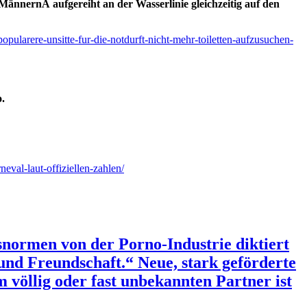
nnernÂ aufgereiht an der Wasserlinie gleichzeitig auf den
popularere-unsitte-fur-die-notdurft-nicht-mehr-toiletten-aufzusuchen-
o.
eval-laut-offiziellen-zahlen/
snormen von der Porno-Industrie diktiert
 und Freundschaft.“ Neue, stark geförderte
 völlig oder fast unbekannten Partner ist