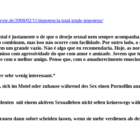
texte.de/2008/02/11/impotencia-total-totale-impotenz/
al é justamente o de que o desejo sexual nem sempre acompanha a
combinam, mas isso náo ocorre com facilidade. Por outro lado, o 
em um grande vazio. Náo é algo que eu recomendaria. Hoje, as no
romisso com agressividade do que com amor e amizade. Jovens que 
e com o melhor amigo. Penso que, com o amadurecimento emocional, 
er sehr wenig interessant.“
, sich im Motel oder zuhause während des Sex einen Pornofilm an
tudenten mit einem aktiven Sexualleben nicht selten keineswegs wäh
Frauen dann sofort scheiden lassen, wenn sie mehr verdienen als de