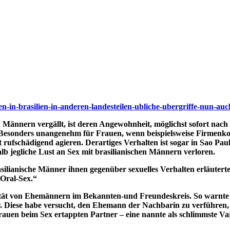
en-in-brasilien-in-anderen-landesteilen-ubliche-ubergriffe-nun-auc
 Männern vergällt, ist deren Angewohnheit, möglichst sofort nach
n. Besonders unangenehm für Frauen, wenn beispielsweise Firmenko
 rufschädigend agieren. Derartiges Verhalten ist sogar in Sao Paul
lb jegliche Lust an Sex mit brasilianischen Männern verloren.
brasilianische Männer ihnen gegenüber sexuelles Verhalten erläute
 Oral-Sex.“
tät von Ehemännern im Bekannten-und Freundeskreis. So warnte 
r. Diese habe versucht, den Ehemann der Nachbarin zu verführen, d
Frauen beim Sex ertappten Partner – eine nannte als schlimmste V