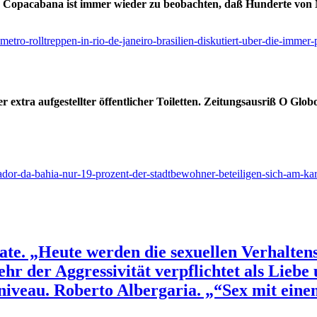
 Copacabana ist immer wieder zu beobachten, daß Hunderte von Mä
etro-rolltreppen-in-rio-de-janeiro-brasilien-diskutiert-uber-die-immer-
r extra aufgestellter öffentlicher Toiletten. Zeitungsausriß O Glob
dor-da-bahia-nur-19-prozent-der-stadtbewohner-beteiligen-sich-am-karn
vate. „Heute werden die sexuellen Verhalten
hr der Aggressivität verpflichtet als Liebe
iveau. Roberto Albergaria. „“Sex mit einem