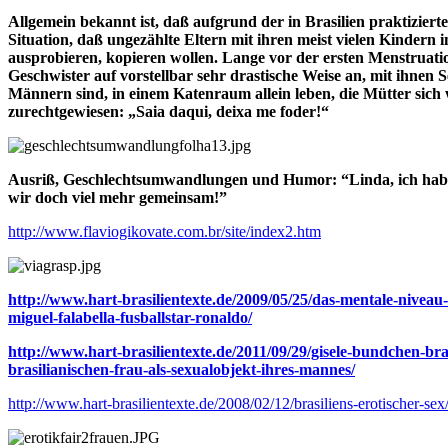
Allgemein bekannt ist, daß aufgrund der in Brasilien praktiziert
Situation, daß ungezählte Eltern mit ihren meist vielen Kinder
ausprobieren, kopieren wollen. Lange vor der ersten Menstruati
Geschwister auf vorstellbar sehr drastische Weise an, mit ihnen 
Männern sind, in einem Katenraum allein leben, die Mütter sic
zurechtgewiesen: „Saia daqui, deixa me foder!“
Ausriß, Geschlechtsumwandlungen und Humor: “Linda, ich habe 
wir doch viel mehr gemeinsam!”
http://www.flaviogikovate.com.br/site/index2.htm
http://www.hart-brasilientexte.de/2009/05/25/das-mentale-niveau-
miguel-falabella-fusballstar-ronaldo/
http://www.hart-brasilientexte.de/2011/09/29/gisele-bundchen-b
brasilianischen-frau-als-sexualobjekt-ihres-mannes/
http://www.hart-brasilientexte.de/2008/02/12/brasiliens-erotischer-sex