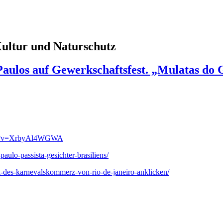
 Kultur und Naturschutz
aulos auf Gewerkschaftsfest. „Mulatas do 
ch?v=XrbyAl4WGWA
aulo-passista-gesichter-brasiliens/
il-des-karnevalskommerz-von-rio-de-janeiro-anklicken/