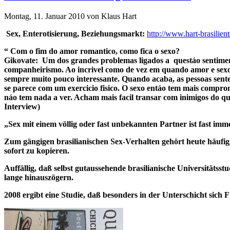
Montag, 11. Januar 2010 von Klaus Hart
Sex, Enterotisierung, Beziehungsmarkt:
http://www.hart-brasilien
“ Com o fim do amor romantico, como fica o sexo?
Gikovate: Um dos grandes problemas ligados a questáo sentiment
companheirismo. Ao incri­vel como de vez em quando amor e sexo 
sempre muito pouco interessante. Quando acaba, as pessoas sent
se parece com um exercicio fi­sico. O sexo entáo tem mais comp
náo tem nada a ver. Acham mais facil transar com inimigos do qu
Interview)
„Sex mit einem völlig oder fast unbekannten Partner ist fast imm
Zum gängigen brasilianischen Sex-Verhalten gehört heute häufig
sofort zu kopieren.
Auffällig, daß selbst gutaussehende brasilianische Universitätss
lange hinauszögern.
2008 ergibt eine Studie, daß besonders in der Unterschicht sich 