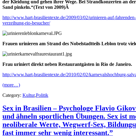
der Kleidung und gehen ihrer Wege. Bei Strandkonzerten an der
Sand pinkeln.“(Text von 2009)Â
http://www.hart-brasilientexte.de/2009/03/02/urinieren-auf-fahrenden-m
verzeihung-rio-besucher/
Frauen urinieren am Strand des Nobelstadtteils Leblon trotz viele
Frau uriniert direkt neben Restaurantgästen in Rio de Janeiro.
http://www.hart-brasilientexte.de/2010/02/02/karnevalshochburg-salva
(more…)
Category:
Kultur
,
Politik
Sex in Brasilien – Psychologe Flavio Giko
und ähneln sportlichen Übungen. Sex ist me
neoliberale Werte, Wegwerf-Sex, Bildungsn
fast immer sehr wenig interessant.”