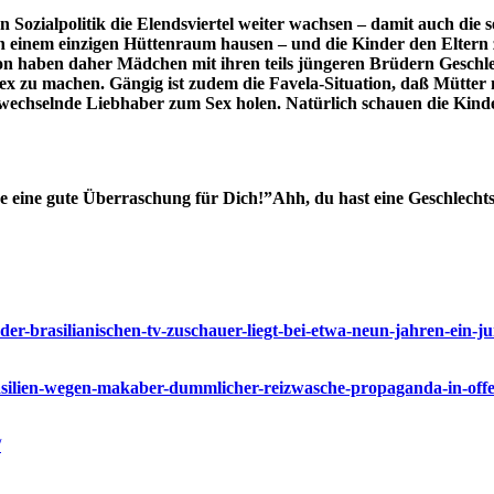
en Sozialpolitik die Elendsviertel weiter wachsen – damit auch die
n in einem einzigen Hüttenraum hausen – und die Kinder den Elter
on haben daher Mädchen mit ihren teils jüngeren Brüdern Geschlec
Sex zu machen. Gängig ist zudem die Favela-Situation, daß Mütter m
h wechselnde Liebhaber zum Sex holen. Natürlich schauen die Kin
eine gute Überraschung für Dich!”Ahh, du hast eine Geschlecht
der-brasilianischen-tv-zuschauer-liegt-bei-etwa-neun-jahren-ein-ju
rasilien-wegen-makaber-dummlicher-reizwasche-propaganda-in-offen
/