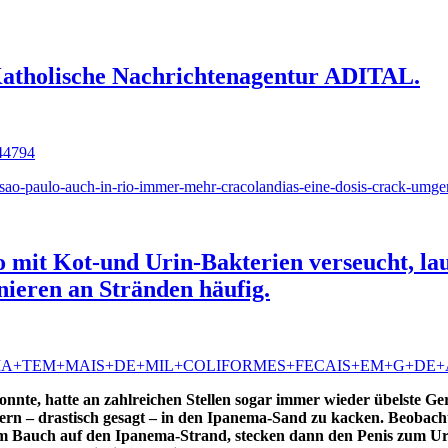
 Katholische Nachrichtenagentur ADITAL.
=44794
-sao-paulo-auch-in-rio-immer-mehr-cracolandias-eine-dosis-crack-umgere
o mit Kot-und Urin-Bakterien verseucht, l
ieren an Stränden häufig.
00-IPANEMA+TEM+MAIS+DE+MIL+COLIFORMES+FECAIS+EM+G+DE+
te, hatte an zahlreichen Stellen sogar immer wieder übelste Gerü
ondern – drastisch gesagt – in den Ipanema-Sand zu kacken. Beobac
m Bauch auf den Ipanema-Strand, stecken dann den Penis zum Uri