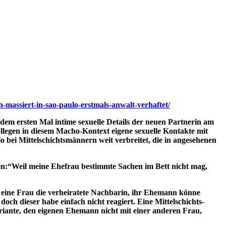
h-massiert-in-sao-paulo-erstmals-anwalt-verhaftet/
 dem ersten Mal intime sexuelle Details der neuen Partnerin am
llegen in diesem Macho-Kontext eigene sexuelle Kontakte mit
o bei Mittelschichtsmännern weit verbreitet, die in angesehenen
rten:“Weil meine Ehefrau bestimmte Sachen im Bett nicht mag,
eine Frau die verheiratete Nachbarin, ihr Ehemann könne
och dieser habe einfach nicht reagiert. Eine Mittelschichts-
ariante, den eigenen Ehemann nicht mit einer anderen Frau,