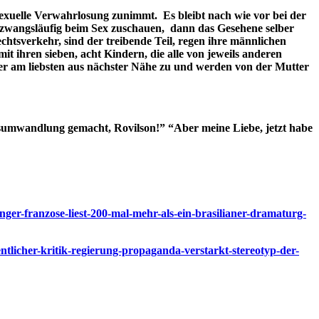
 sexuelle Verwahrlosung zunimmt. Es bleibt nach wie vor bei der
n zwangsläufig beim Sex zuschauen, dann das Gesehene selber
htsverkehr, sind der treibende Teil, regen ihre männlichen
it ihren sieben, acht Kindern, die alle von jeweils anderen
der am liebsten aus nächster Nähe zu und werden von der Mutter
sumwandlung gemacht, Rovilson!” “Aber meine Liebe, jetzt habe
nger-franzose-liest-200-mal-mehr-als-ein-brasilianer-dramaturg-
tlicher-kritik-regierung-propaganda-verstarkt-stereotyp-der-