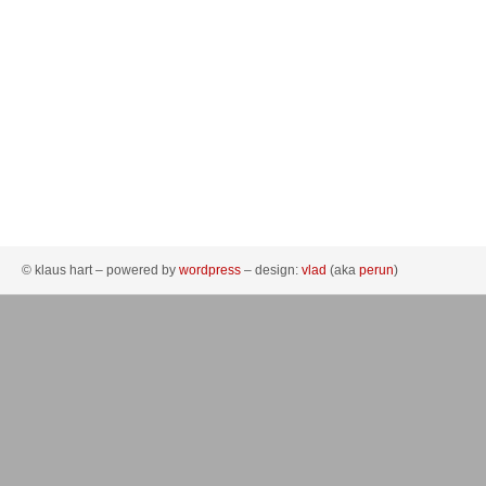
© klaus hart – powered by
wordpress
– design:
vlad
(aka
perun
)