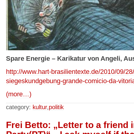
Spare Energie – Karikatur von Angeli, Aus
http://www.hart-brasilientexte.de/2010/09/28
siegeskundgebung-grande-comicio-da-vitoria
(more…)
category:
kultur
,
politik
Frei Betto: „Letter to a friend