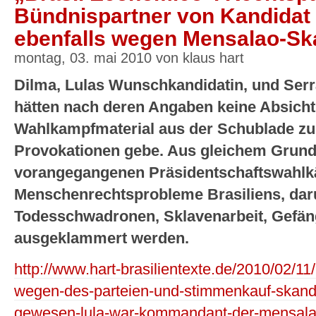
Bündnispartner von Kandidat 
ebenfalls wegen Mensalao-Sk
montag, 03. mai 2010 von klaus hart
Dilma, Lulas Wunschkandidatin, und Serra
hätten nach deren Angaben keine Absicht
Wahlkampfmaterial aus der Schublade zu 
Provokationen gebe. Aus gleichem Grunde
vorangegangenen Präsidentschaftswahlk
Menschenrechtsprobleme Brasiliens, daru
Todesschwadronen, Sklavenarbeit, Gefäng
ausgeklammert werden.
http://www.hart-brasilientexte.de/2010/02/1
wegen-des-parteien-und-stimmenkauf-skanda
gewesen-lula-war-kommandant-der-mensalao