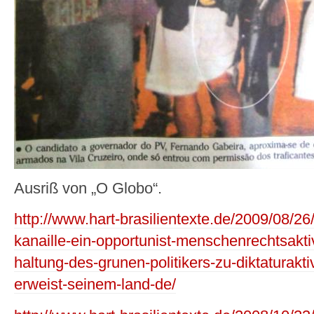
Ausriß von „O Globo“.
http://www.hart-brasilientexte.de/2009/08/26
kanaille-ein-opportunist-menschenrechtsaktiv
haltung-des-grunen-politikers-zu-diktaturakt
erweist-seinem-land-de/