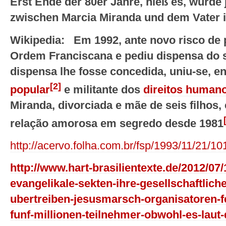
Erst Ende der 80er Jahre, hieß es, wurde 
zwischen Marcia Miranda und dem Vater i
Wikipedia: Em 1992, ante novo risco de 
Ordem Franciscana e pediu dispensa do 
dispensa lhe fosse concedida, uniu-se, e
[2]
popular
e militante dos
direitos human
Miranda, divorciada e mãe de seis filho
relação amorosa em segredo desde 1981
http://acervo.folha.com.br/fsp/1993/11/21/1
http://www.hart-brasilientexte.de/2012/07/
evangelikale-sekten-ihre-gesellschaftlic
ubertreiben-jesusmarsch-organisatoren-f
funf-millionen-teilnehmer-obwohl-es-laut-