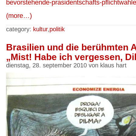
bevorstehende-prasidentschafts-pflichtwahlen
(more…)
category:
kultur
,
politik
Brasilien und die berühmten A
„Mist! Habe ich vergessen, D
dienstag, 28. september 2010 von klaus hart