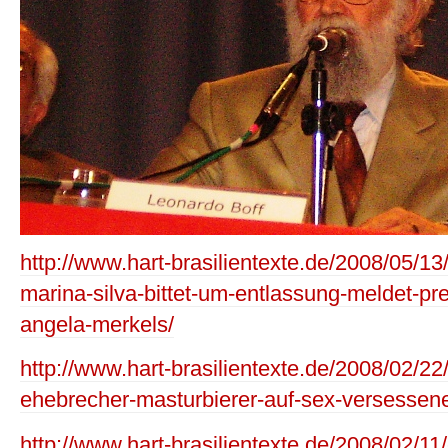
http://www.hart-brasilientexte.de/2008/05/13
marina-silva-bittet-um-entlassung-meldet-pre
angela-merkels/
http://www.hart-brasilientexte.de/2008/02/22/
ehebrecher-masturbierer-auf-sex-versessenen
http://www.hart-brasilientexte.de/2008/02/11/