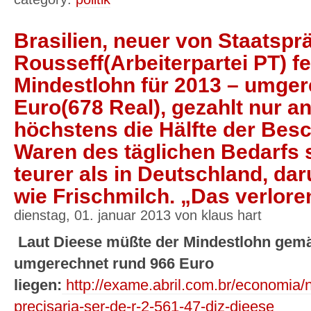
Brasilien, neuer von Staatspr
Rousseff(Arbeiterpartei PT) f
Mindestlohn für 2013 – umger
Euro(678 Real), gezahlt nur an
höchstens die Hälfte der Besch
Waren des täglichen Bedarfs s
teurer als in Deutschland, da
wie Frischmilch. „Das verlore
dienstag, 01. januar 2013 von klaus hart
Laut Dieese müßte der Mindestlohn gem
umgerechnet rund 966 Euro
liegen:
http://exame.abril.com.br/economia/n
precisaria-ser-de-r-2-561-47-diz-dieese