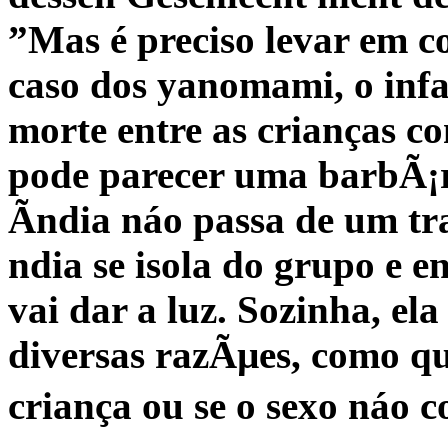
”Mas é preciso levar em co
caso dos yanomami, o infan
morte entre as crianças 
pode parecer uma barbÃ¡ri
Ã­ndia náo passa de um tra
ndia se isola do grupo e 
vai dar a luz. Sozinha, ela
diversas razÃµes, como q
criança ou se o sexo náo c