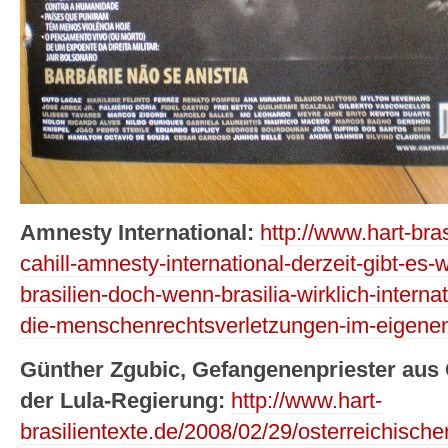
Amnesty International:
http://www.hart-bra
cahill-amnesty-international-derzeit-gibt-es
brasilien-doch-wenn-brasilia-wirklich-interna
die-menschenrechtsverletzungen-im-eigenen
Günther Zgubic, Gefangenenpriester aus Ö
der Lula-Regierung:
http://www.hart-
brasilientexte.de/2008/02/29/osterreichischer