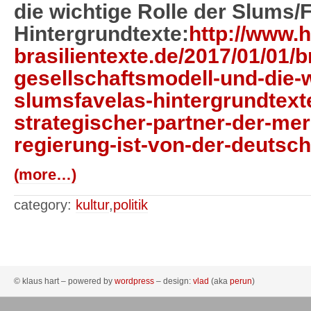
die wichtige Rolle der Slums/
Hintergrundtexte:
http://www.h
brasilientexte.de/2017/01/01/b
gesellschaftsmodell-und-die-w
slumsfavelas-hintergrundtext
strategischer-partner-der-mer
regierung-ist-von-der-deutsch
(more…)
category:
kultur
,
politik
© klaus hart – powered by
wordpress
– design:
vlad
(aka
perun
)