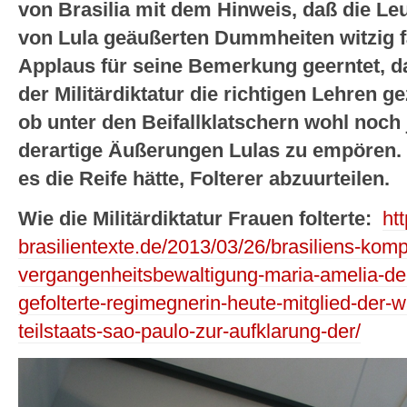
von Brasilia mit dem Hinweis, daß die Leu
von Lula geäußerten Dummheiten witzig 
Applaus für seine Bemerkung geerntet, d
der Militärdiktatur die richtigen Lehren g
ob unter den Beifallklatschern wohl noch 
derartige Äußerungen Lulas zu empören. 
es die Reife hätte, Folterer abzuurteilen.
Wie die Militärdiktatur Frauen folterte:
ht
brasilientexte.de/2013/03/26/brasiliens-kompl
vergangenheitsbewaltigung-maria-amelia-de-
gefolterte-regimegnerin-heute-mitglied-der
teilstaats-sao-paulo-zur-aufklarung-der/