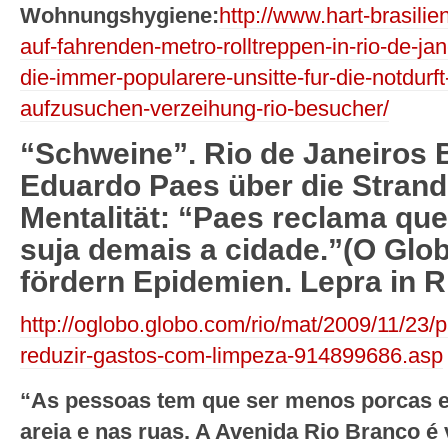
Wohnungshygiene:
http://www.hart-brasilie
auf-fahrenden-metro-rolltreppen-in-rio-de-jane
die-immer-popularere-unsitte-fur-die-notdurft
aufzusuchen-verzeihung-rio-besucher/
“Schweine”. Rio de Janeiros 
Eduardo Paes über die Strand-
Mentalität: “Paes reclama qu
suja demais a cidade.”(O Gl
fördern Epidemien. Lepra in R
http://oglobo.globo.com/rio/mat/2009/11/23/
reduzir-gastos-com-limpeza-914899686.asp
“As pessoas tem que ser menos porcas e 
areia e nas ruas. A Avenida Rio Branco é 