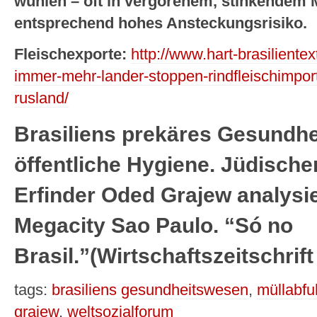
wühlen – oft in vergorenem, stinkendem 
entsprechend hohes Ansteckungsrisiko.
Fleischexporte:
http://www.hart-brasiliente
immer-mehr-lander-stoppen-rindfleischimpor
rusland/
Brasiliens prekäres Gesundh
öffentliche Hygiene. Jüdische
Erfinder Oded Grajew analysie
Megacity Sao Paulo. “Só no
Brasil.”(Wirtschaftszeitschrif
tags:
brasiliens gesundheitswesen
,
müllabfuh
grajew
,
weltsozialforum