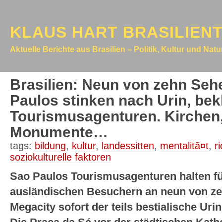
KLAUS HART BRASILIEN
Aktuelle Berichte aus Brasilien – Politik, Kultur und Nat
Brasilien: Neun von zehn Se
Paulos stinken nach Urin, be
Tourismusagenturen. Kirchen,
Monumente…
tags:
bildung
,
kultur
,
landessitten
,
mentalitã¤t
,
r
soziokulturelle faktoren
Sao Paulos Tourismusagenturen halten fü
ausländischen Besuchern an neun von z
Megacity sofort der teils bestialische Uri