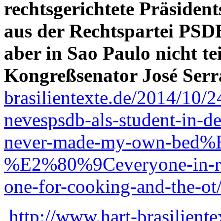
rechtsgerichtete Präsiden
aus der Rechtspartei PSDB
aber in Sao Paulo nicht te
Kongreßsenator José Ser
brasilientexte.de/2014/10/2
nevespsdb-als-student-in
never-made-my-own-bed
%E2%80%9Ceveryone-in-rio
one-for-cooking-and-the-ot
http://www.hart-brasiliente