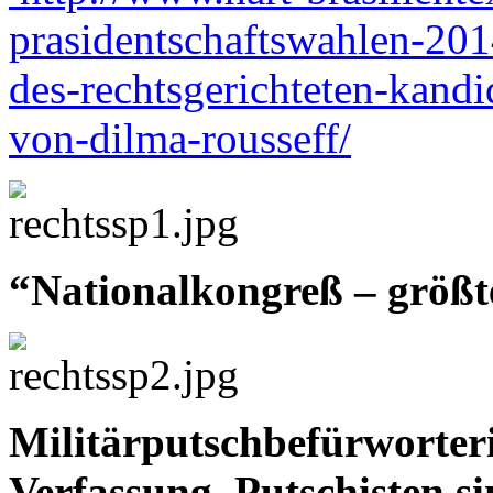
prasidentschaftswahlen-201
des-rechtsgerichteten-kandi
von-dilma-rousseff/
“Nationalkongreß – größte
Militärputschbefürworteri
Verfassung. Putschisten 