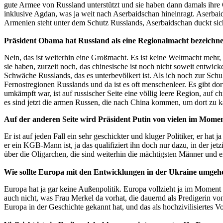
gute Armee von Russland unterstützt und sie haben dann damals ihr
inklusive Agdan, was ja weit nach Aserbaidschan hineinragt. Aserbaid
Armenien steht unter dem Schutz Russlands, Aserbaidschan duckt s
Präsident Obama hat Russland als eine Regionalmacht bezeichne
Nein, das ist weiterhin eine Großmacht. Es ist keine Weltmacht mehr
sie haben, zurzeit noch, das chinesische ist noch nicht soweit entwic
Schwäche Russlands, das es unterbevölkert ist. Als ich noch zur Schu
Fernostregionen Russlands und da ist es oft menschenleer. Es gibt do
umkämpft war, ist auf russischer Seite eine völlig leere Region, auf 
es sind jetzt die armen Russen, die nach China kommen, um dort zu k
Auf der anderen Seite wird Präsident Putin von vielen im Momen
Er ist auf jeden Fall ein sehr geschickter und kluger Politiker, er hat
er ein KGB-Mann ist, ja das qualifiziert ihn doch nur dazu, in der jet
über die Oligarchen, die sind weiterhin die mächtigsten Männer und ei
Wie sollte Europa mit den Entwicklungen in der Ukraine umge
Europa hat ja gar keine Außenpolitik. Europa vollzieht ja im Moment
auch nicht, was Frau Merkel da vorhat, die dauernd als Predigerin vo
Europa in der Geschichte gekannt hat, und das als hochzivilisiertes