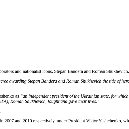
borators and nationalist icons, Stepan Bandera and Roman Shukhevich, 
ecree awarding Stepan Bandera and Roman Shukhevich the title of her
roshenko as
“an independent president of the Ukrainian state, for whic
PA), Roman Shukhevich, fought and gave their lives.”
n
 in 2007 and 2010 respectively, under President Viktor Yushchenko, wh