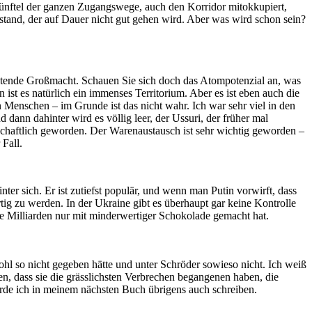
ünftel der ganzen Zugangswege, auch den Korridor mitokkupiert,
ustand, der auf Dauer nicht gut gehen wird. Aber was wird schon sein?
eutende Großmacht. Schauen Sie sich doch das Atompotenzial an, was
ist es natürlich ein immenses Territorium. Aber es ist eben auch die
 Menschen – im Grunde ist das nicht wahr. Ich war sehr viel in den
ann dahinter wird es völlig leer, der Ussuri, der früher mal
ndschaftlich geworden. Der Warenaustausch ist sehr wichtig geworden –
Fall.
inter sich. Er ist zutiefst populär, und wenn man Putin vorwirft, dass
rtig zu werden. In der Ukraine gibt es überhaupt gar keine Kontrolle
ine Milliarden nur mit minderwertiger Schokolade gemacht hat.
hl so nicht gegeben hätte und unter Schröder sowieso nicht. Ich weiß
en, dass sie die grässlichsten Verbrechen begangenen haben, die
erde ich in meinem nächsten Buch übrigens auch schreiben.