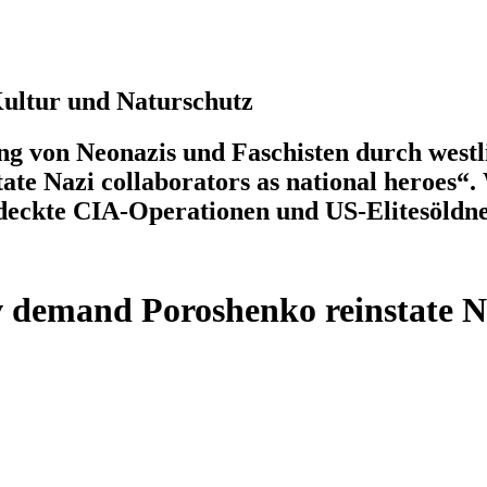
 Kultur und Naturschutz
g von Neonazis und Faschisten durch west
e Nazi collaborators as national heroes“.
eckte CIA-Operationen und US-Elitesöldne
demand Poroshenko reinstate Naz