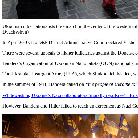
Ukrainian ultra-nationalists they march in the center of the western 
Dyachyshyn)
In April 2010, Donetsk District Administrative Court declared Yushch
There were several appeals to higher judiciaries against the Donetsk c
Bandera’s Organization of Ukrainian Nationalists (OUN) nationalist 
The Ukrainian Insurgent Army (UPA), which Shukhevich headed, wa
In the summer of 1941, Bandera called on
“the people of Ukraine to
Whitewashing Ukraine’s Nazi collaborators ‘morally repulsive’ – Ru
However, Bandera and Hitler failed to reach an agreement as Nazi Ger