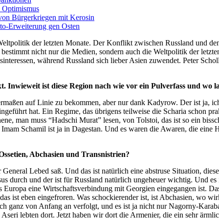
n Optimismus
on Bürgerkriegen mit Kerosin
ato-Erweiterung gen Osten
eltpolitik der letzten Monate. Der Konflikt zwischen Russland und de
 bestimmt nicht nur die Medien, sondern auch die Weltpolitik der let
tsinteressen, während Russland sich lieber Asien zuwendet. Peter Schol
. Inwieweit ist diese Region nach wie vor ein Pulverfass und wo 
igermaßen auf Linie zu bekommen, aber nur dank Kadyrow. Der ist ja, ic
ngeführt hat. Ein Regime, das übrigens teilweise die Scharia schon prak
tschene, man muss “Hadschi Murat” lesen, von Tolstoi, das ist so ein b
er Imam Schamil ist ja in Dagestan. Und es waren die Awaren, die eine
 Ossetien, Abchasien und Transnistrien?
der General Lebed saß. Und das ist natürlich eine abstruse Situation, d
s durch und der ist für Russland natürlich ungeheuer wichtig. Und es i
dass Europa eine Wirtschaftsverbindung mit Georgien eingegangen ist. D
 das ist eben eingefroren. Was schockierender ist, ist Abchasien, wo wir
ch ganz von Anfang an verfolgt, und es ist ja nicht nur Nagorny-Kar
seri lebten dort. Jetzt haben wir dort die Armenier, die ein sehr ärmli