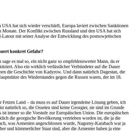
n USA hat sich wieder verschärft, Europa laviert zwischen Sanktionen
zten Monate. Der Konflikt zwischen Russland und den USA hat sich
l-Latour mit seiner Analyse der Entwicklung des postsowjetischen
lauert konkret Gefahr?
h sage es mal so, ein nicht ganz so empfehlenswerter Mann, da er
tiziert. Also ein wirklich verlässlicher Verbündeter auf die Dauer
isschen die Geschichte von Kadyrow. Und dann natürlich Dagestan, die
 Hauptstütze des Wiederstandes gegen die Russen waren, der im 18.
ieser Fetzen Land – da muss es auf Dauer irgendeine Lösung geben, ich
st natürlich so, die Osseten sind keine Georgier, sie sind im Grunde
as ist immer so die Vorstufe zur Europäischen Union. Die europäischen
klich die georgische Bevölkerung vertrieben worden ist, die ja die
abach, was Armenien angeschlossen wurde, Nagorny-Karabach war ja
cher und kümmerlicher Staat sind, aber die Armenier haben ja eine