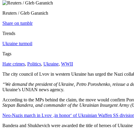
Reuters / Gleb Garanich
Share on tumblr
Trends
Ukraine turmoil
Tags
Hate crimes
,
Politics
,
Ukraine
,
WWII
The city council of Lvov in western Ukraine has urged the Nazi colla
“We demand the president of Ukraine, Petro Poroshenko, reissue a d
Ukraine’s UNIAN news agency.
According to the MPs behind the claim, the move would confirm Po
Stepan Bandera, and commander of the Ukrainian Insurgent Army (U
Neo-Nazis march in Lvov ‚in honor‘ of Ukrainian Waffen SS divisio
Bandera and Shukhevich were awarded the title of heroes of Ukraine