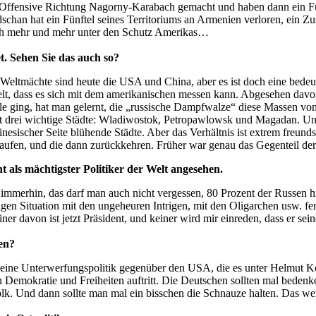
e Offensive Richtung Nagorny-Karabach gemacht und haben dann ein F
schan hat ein Fünftel seines Territoriums an Armenien verloren, ein Z
ich mehr und mehr unter den Schutz Amerikas…
t. Sehen Sie das auch so?
, Weltmächte sind heute die USA und China, aber es ist doch eine bed
kelt, dass es sich mit dem amerikanischen messen kann. Abgesehen davon 
le ging, hat man gelernt, die „russische Dampfwalze“ diese Massen von
rt drei wichtige Städte: Wladiwostok, Petropawlowsk und Magadan. Und d
chinesischer Seite blühende Städte. Aber das Verhältnis ist extrem freu
aufen, und die dann zurückkehren. Früher war genau das Gegenteil der 
t als mächtigster Politiker der Welt angesehen.
 ja immerhin, das darf man auch nicht vergessen, 80 Prozent der Russen h
zigen Situation mit den ungeheuren Intrigen, mit den Oligarchen usw. fe
ner davon ist jetzt Präsident, und keiner wird mir einreden, dass er se
hen?
 eine Unterwerfungspolitik gegenüber den USA, die es unter Helmut Ko
n Demokratie und Freiheiten auftritt. Die Deutschen sollten mal bedenk
 Volk. Und dann sollte man mal ein bisschen die Schnauze halten. Das w