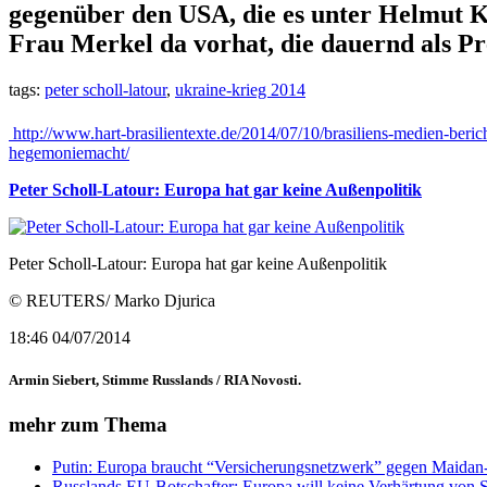
gegenüber den USA, die es unter Helmut Ko
Frau Merkel da vorhat, die dauernd als Pr
tags:
peter scholl-latour
,
ukraine-krieg 2014
http://www.hart-brasilientexte.de/2014/07/10/brasiliens-medien-beric
hegemoniemacht/
Peter Scholl-Latour: Europa hat gar keine Außenpolitik
Peter Scholl-Latour: Europa hat gar keine Außenpolitik
© REUTERS/ Marko Djurica
18:46 04/07/2014
Armin Siebert, Stimme Russlands / RIA Novosti.
mehr zum Thema
Putin: Europa braucht “Versicherungsnetzwerk” gegen Maidan
Russlands EU-Botschafter: Europa will keine Verhärtung von 