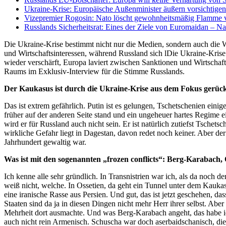
Ukraine-Krise: Europäische Außenminister äußern vorsichtige
Vizepremier Rogosin: Nato löscht gewohnheitsmäßig Flamme v
Russlands Sicherheitsrat: Eines der Ziele von Euromaidan – N
Die Ukraine-Krise bestimmt nicht nur die Medien, sondern auch die W
und Wirtschaftsinteressen, während Russland sich lDie Ukraine-Krise
wieder verschärft, Europa laviert zwischen Sanktionen und Wirtschaf
Raums im Exklusiv-Interview für die Stimme Russlands.
Der Kaukasus ist durch die Ukraine-Krise aus dem Fokus gerückt
Das ist extrem gefährlich. Putin ist es gelungen, Tschetschenien ein
früher auf der anderen Seite stand und ein ungeheuer hartes Regime ei
wird er für Russland auch nicht sein. Er ist natürlich zutiefst Tsche
wirkliche Gefahr liegt in Dagestan, davon redet noch keiner. Aber d
Jahrhundert gewaltig war.
Was ist mit den sogenannten „frozen conflicts“: Berg-Karabach,
Ich kenne alle sehr gründlich. In Transnistrien war ich, als da noch 
weiß nicht, welche. In Ossetien, da geht ein Tunnel unter dem Kaukasu
eine iranische Rasse aus Persien. Und gut, das ist jetzt geschehen, 
Staaten sind da ja in diesen Dingen nicht mehr Herr ihrer selbst. Aber
Mehrheit dort ausmachte. Und was Berg-Karabach angeht, das habe i
auch nicht rein Armenisch. Schuscha war doch aserbaidschanisch, die A