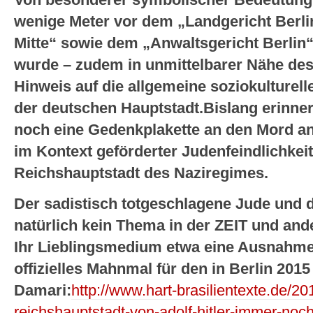
Von besonderer symbolischer Bedeutung i
wenige Meter vor dem „Landgericht Berlin
Mitte“ sowie dem „Anwaltsgericht Berlin“
wurde – zudem in unmittelbarer Nähe des
Hinweis auf die allgemeine soziokulturel
der deutschen Hauptstadt.Bislang erinne
noch eine Gedenkplakette an den Mord a
im Kontext geförderter Judenfeindlichkeit
Reichshauptstadt des Naziregimes.
Der sadistisch totgeschlagene Jude und d
natürlich kein Thema in der ZEIT und an
Ihr Lieblingsmedium etwa eine Ausnahm
offizielles Mahnmal für den in Berlin 20
Damari:
http://www.hart-brasilientexte.de/20
reichshauptstadt-von-adolf-hitler-immer-noch