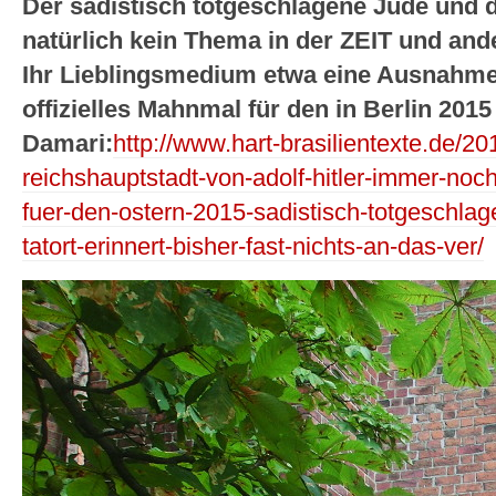
Der sadistisch totgeschlagene Jude und d
natürlich kein Thema in der ZEIT und an
Ihr Lieblingsmedium etwa eine Ausnahm
offizielles Mahnmal für den in Berlin 20
Damari:
http://www.hart-brasilientexte.de/20
reichshauptstadt-von-adolf-hitler-immer-noch
fuer-den-ostern-2015-sadistisch-totgeschla
tatort-erinnert-bisher-fast-nichts-an-das-ver/