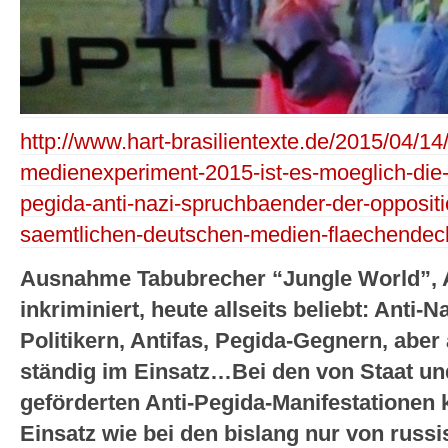
http://www.hart-brasilientexte.de/2015/04/14
medienexperiment-2015-ist-es-moeglich-die-a
pegida-anti-nazi-spruchbaender-der-opposi
saemtlichen-deutschen-medien-flaechendec
Ausnahme Tabubrecher “Jungle World”, A
inkriminiert, heute allseits beliebt: Anti-
Politikern, Antifas, Pegida-Gegnern, abe
ständig im Einsatz…Bei den von Staat 
geförderten Anti-Pegida-Manifestatione
Einsatz wie bei den bislang nur von russ