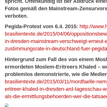
spricht. Offenkundig ist der Abdruck ein
Fotos gemäß den Mainstream-Zensurvorsc
verboten.
Pegida-Protest vom 6.4. 2015:
http://www.h
brasilientexte.de/2015/04/06/oppositionsb
in-dresden-mainstream-verschweigt-erneut-e
zustimmungsrate-in-deutschland-fuer-pegida
Hintergrund zum Fall des von einem Mosl
ermordeten Moslem-Eritreers Khaled – w
problemlos demonstrierte, wie die Medien
brasilientexte.de/2015/03/11/mordfaelle-n
eritreer-khaled-in-dresden-ard-tagesschau-w
als-die-ermittlungsbehoerden-wer-die-tatsaec