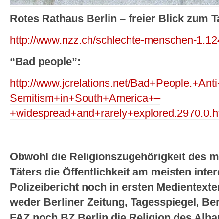
Rotes Rathaus Berlin – freier Blick zum T
http://www.nzz.ch/schlechte-menschen-1.1
“Bad people”:
http://www.jcrelations.net/Bad+People.+Anti
Semitism+in+South+America+–
+widespread+and+rarely+explored.2970.0.
Obwohl die Religionszugehörigkeit des 
Täters die Öffentlichkeit am meisten inter
Polizeibericht noch in ersten Medientext
weder Berliner Zeitung, Tagesspiegel, Ber
FAZ noch BZ Berlin die Religion des Alb