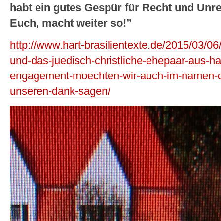
habt ein gutes Gespür für Recht und Unre
Euch, macht weiter so!”
http://www.hart-brasilientexte.de/2015/03/
und-das-juedisch-christliche-ehepaar-aus-ha
engagement-moechten-wir-auch-im-namen-de
unseren-dank-sagen/