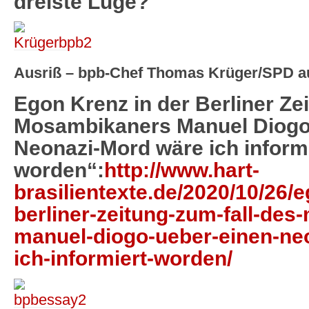
dreiste Lüge?
Ausriß – bpb-Chef Thomas Krüger/SPD au
Egon Krenz in der Berliner Ze
Mosambikaners Manuel Diogo
Neonazi-Mord wäre ich inform
worden“:
http://www.hart-
brasilientexte.de/2020/10/26/e
berliner-zeitung-zum-fall-de
manuel-diogo-ueber-einen-ne
ich-informiert-worden/