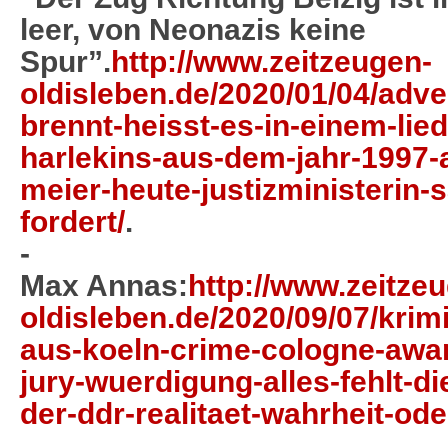
leer, von Neonazis keine
Spur”.
http://www.zeitzeugen-
oldisleben.de/2020/01/04/adve
brennt-heisst-es-in-einem-lie
harlekins-aus-dem-jahr-1997-
meier-heute-justizministerin-
fordert/
.
-
Max Annas:
http://www.zeitze
oldisleben.de/2020/09/07/kri
aus-koeln-crime-cologne-awar
jury-wuerdigung-alles-fehlt-d
der-ddr-realitaet-wahrheit-ode