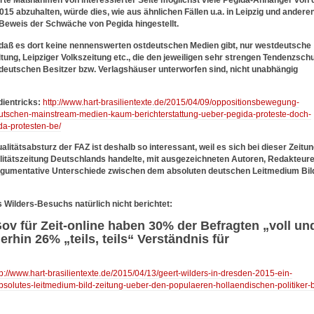
sierte Maßnahmen von interessierter Seite möglichst viele Pegida-Anhänger von 
15 abzuhalten, würde dies, wie aus ähnlichen Fällen u.a. in Leipzig und andere
Beweis der Schwäche von Pegida hingestellt.
daß es dort keine nennenswerten ostdeutschen Medien gibt, nur westdeutsche
tung, Leipziger Volkszeitung etc., die den jeweiligen sehr strengen Tendenzschu
deutschen Besitzer bzw. Verlagshäuser unterworfen sind, nicht unabhängig
ientricks:
http://www.hart-brasilientexte.de/2015/04/09/oppositionsbewegung-
eutschen-mainstream-medien-kaum-berichterstattung-ueber-pegida-proteste-doch-
a-protesten-be/
tätsabsturz der FAZ ist deshalb so interessant, weil es sich bei dieser Zeitu
litätszeitung Deutschlands handelte, mit ausgezeichneten Autoren, Redakteur
ch-argumentative Unterschiede zwischen dem absoluten deutschen Leitmedium Bil
Wilders-Besuchs natürlich nicht berichtet:
v für Zeit-online haben 30% der Befragten „voll un
rhin 26% „teils, teils“ Verständnis für
tp://www.hart-brasilientexte.de/2015/04/13/geert-wilders-in-dresden-2015-ein-
absolutes-leitmedium-bild-zeitung-ueber-den-populaeren-hollaendischen-politiker-b