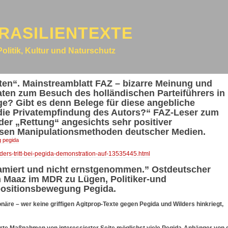
RASILIENTEXTE
Politik, Kultur und Naturschutz
tten“. Mainstreamblatt FAZ – bizarre Meinung und
daten zum Besuch des holländischen Parteiführers in
ge? Gibt es denn Belege für diese angebliche
s die Privatempfindung des Autors?“ FAZ-Leser zum
der „Rettung“ angesichts sehr positiver
sen Manipulationsmethoden deutscher Medien.
g pegida
wilders-tritt-bei-pegida-demonstration-auf-13535445.html
famiert und nicht ernstgenommen.” Ostdeutscher
 Maaz im MDR zu Lügen, Politiker-und
positionsbewegung Pegida.
re – wer keine griffigen Agitprop-Texte gegen Pegida und Wilders hinkriegt,