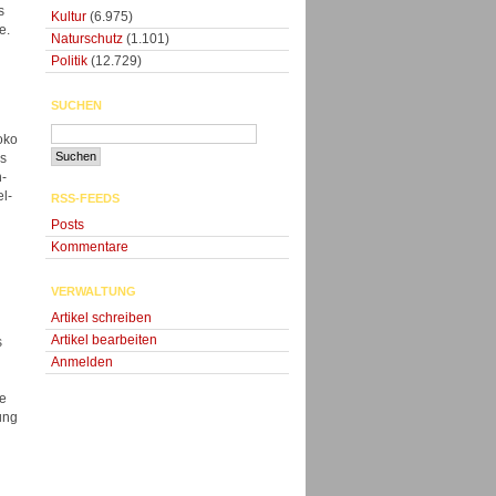
s
Kultur
(6.975)
e.
Naturschutz
(1.101)
Politik
(12.729)
SUCHEN
oko
as
h-
l-
RSS-FEEDS
Posts
Kommentare
VERWALTUNG
Artikel schreiben
Artikel bearbeiten
s
Anmelden
le
ung