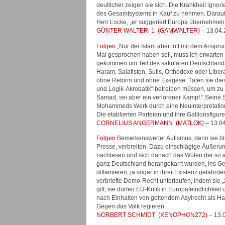
deutlicher zeigen sie sich. Die Krankheit igno
des Gesamtsystems in Kauf zu nehmen. Darauf l
Herr Locke, „er suggeriert Europa übernehmen
GÜNTER WALTER
1
(
GAMWALTER
)
– 13.04.
Folgen
„Nur der Islam aber tritt mit dem Anspru
Mal gesprochen haben soll, muss ich erwarten kö
gekommen um Teil des säkularen Deutschlands z
Haram, Salafisten, Sufis, Orthodoxe oder Liber
ohne Reform und ohne Exegese. Täten sie dies 
und Logik-Akrobatik“ betreiben müssen, um zu b
Samad, sei aber ein verlorener Kampf.“ Seine
Mohammeds Werk durch eine Neuinterpretati
Die etablierten Parteien und ihre Gallionsfigu
CORNELIUS ANGERMANN
(
MATLOK
)
– 13.0
Folgen
Bemerkenswerter Autismus, denn sie ble
Presse, verbreiten. Dazu einschlägige Äußerun
nachlesen und sich danach das Wüten der so 
ganz Deutschland herangekarrt wurden, ins Ged
diffamieren, ja sogar in ihrer Existenz gefäh
verbriefte Demo-Recht unterlaufen, indem sie 
gilt, sie dürfen EU-Kritik in Europafeindlichk
nach Einhalten von geltendem Asylrecht als Has
Gegen das Volk regieren
NORBERT SCHMIDT
(
XENOPHON272
)
– 13.