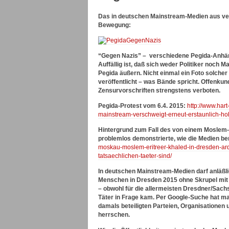
Das in deutschen Mainstream-Medien aus ver
Bewegung:
“Gegen Nazis” – verschiedene Pegida-Anhän
Auffällig ist, daß sich weder Politiker noch
Pegida äußern. Nicht einmal ein Foto solche
veröffentlicht – was Bände spricht. Offenku
Zensurvorschriften strengstens verboten.
Pegida-Protest vom 6.4. 2015:
http://www.har
mainstream-verschweigt-erneut-erstaunlich-ho
Hintergrund zum Fall des von einem Moslem-
problemlos demonstrierte, wie die Medien be
moskau-moslem-eritreer-khaled-in-dresden-ard
tatsaechlichen-taeter-sind/
In deutschen Mainstream-Medien darf anläßli
Menschen in Dresden 2015 ohne Skrupel mit
– obwohl für die allermeisten Dresdner/Sach
Täter in Frage kam. Per Google-Suche hat ma
damals beteiligten Parteien, Organisationen 
herrschen.