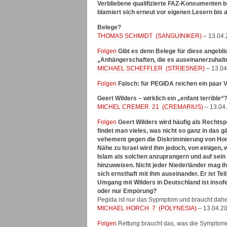
Verbliebene qualifizierte FAZ-Konsumenten b
blamiert sich erneut vor eigenen Lesern bis 
Belege?
THOMAS SCHMIDT
(
SANGUINIKER
)
– 13.04.
Folgen
Gibt es denn Belege für diese angebli
„Anhängerschaften, die es auseinanerzuhalte
MICHAEL SCHEFFLER
(
STRIESNER
)
– 13.04
Folgen
Falsch: für PEGIDA reichen ein paar 
Geert Wilders – wirklich ein „enfant terrible
MICHEL CREMER
21
(
CREMARIUS
)
– 13.04
Folgen
Geert Wilders wird häufig als Rechtsp
findet man vieles, was nicht so ganz in das g
vehement gegen die Diskriminierung von Ho
Nähe zu Israel wird ihm jedoch, von einigen,
Islam als solchen anzuprangern und auf sein 
hinzuweisen. Nicht jeder Niederländer mag i
sich ernsthaft mit ihm auseinander. Er ist Teil
Umgang mit Wilders in Deutschland ist inso
oder nur Empörung?
Pegida ist nur das Sypmptom und braucht dahe
MICHAEL HORCH
7
(
POLYNESIA
)
– 13.04.2
Folgen
Rettung braucht das, was die Symptome 