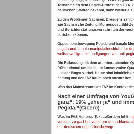
Falls es gelingt, u.a. durch gerissen organi
Teilnahme an dem Pegida-Protest des 13.4. 20
deutschen Städten bekannt, dann wieder als 
Zu den Problemen Sachsen, Dresdens zählt, 
wie Sächsische Zeitung, Morgenpost, Bild-Zei
und Berichterstattungsvorschriften der west
berichten können.
Oppositionsbewegung Pegida und banale Med
pegida-und-banale-manipulationstricks-der-d
weitschweifige-ankuendigungen-von-anti-pegid
Die Befassung mit dem atemberaubenden Quali
früher einmal um die beste konservative Qua
– leider längst vorbei. Heute sind inhaltli
Zeitung und der FAZ kaum noch anzutreffen.
Was das Mainstreamblatt FAZ im Kontext des 
Nach einer Umfrage von YouGo
ganz“, 19% „eher ja“ und imme
Pegida.”(Cicero)
Was im FAZ-Agitprop-Text außerdem fehlt:
ht
verlierer-zu-gast-bei-verlierern-deutschlands-
der-deutschen-oppositionsbeweg/