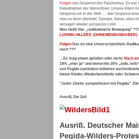
Folgen
das Gespenst des Faschismus. Es war k
Katastrophen der Menschheit. Unsere Eltern ha
Gespenst um in der Welt….. das Gespenst eine
man es denn überlebt, Somalia, Kenia, alles ist
versagen wieder auf ganzer Linie ………
Was heißt hier „radikalisierte Bewegung“ ??
LUDWIG HILLERS
(
OHNEWENNUNDABER
)
Folgen
Das ist eine Unverschämtheit. Radik
noch ???
…Es mag einem gefallen oder nicht:
Nach ein
19% „eher ja“ und immerhin 26% „teils, teils“
von Pegida zumindest teilweise nachvollzie
kleine Kinder, Minderbemittelte oder Schwere
“Jeder Zweite sympathisiert mit Pegida”. Die
Ausriß, Die Zeit
Ausriß. Deutscher Mai
Pegida-Wilders-Protes