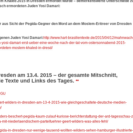
Moslem Khaled 2015 in Dresden ermordet wurde – bemerkenswerte Unterschiede 
tisch ermordeten Juden Yosi Damari:
r aus Sicht der Pegida-Gegner den Mord an dem Moslem-Eritreer von Dresden
agenen Juden Yosi Damari:
http://www.hart-brasilientexte.de/2015/04/12/mahnwach
den-yosi-damari-erst-ueber-eine-woche-nach-der-tat-vom-ostersonnabend-2015-
deten-moslem-khaled-in-dresd/
resden am 13.4. 2015 – der gesamte Mitschnitt,
ie Texte und Links des Tages.
**
5GU
geert-wilders-in-dresden-am-13-4-2015-wie-gleichgeschaltete-deutsche-medien-
/
ilders-beschert-pegida-kaum-zulauf-kuriose-berichterstattung-der-ard-tagesschau-z
mit-niederlaendischem-parteifuehrer-geert-wilders-was-alles-fehl/
egida-in-dresden-nur-wenige-tausend-wollten-wilders-sehen-hamburger-illustrierte