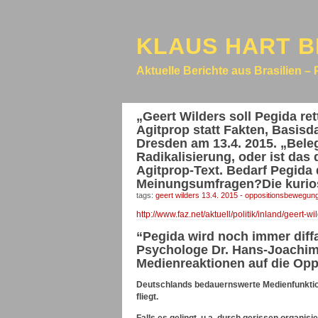
KLAUS HART B
Aktuelle Berichte aus Brasilien – 
„Geert Wilders soll Pegida re
Agitprop statt Fakten, Basis
Dresden am 13.4. 2015. „Bele
Radikalisierung, oder ist da
Agitprop-Text. Bedarf Pegida 
Meinungsumfragen?Die kurio
tags:
geert wilders 13.4. 2015 - oppositionsbewegun
http://www.faz.net/aktuell/politik/inland/geert-
“Pegida wird noch immer dif
Psychologe Dr. Hans-Joachim
Medienreaktionen auf die Op
Deutschlands bedauernswerte Medienfunktionä
fliegt.