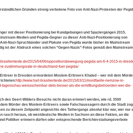
ständlichen Gründen streng verbotene Foto von Anti-Nazi-Protesten der Pegid
ger mit dieser Positionierung bei Kundgebungen und Spaziergängen 2015.
 Mainstream-Medien und Pegida-Gegner zu dieser Anti-Nazi-Positionierung von
r Anti-Nazi-Spruchbänder und Plakate von Pegida wurde bisher im Mainstream
ndig ist der Abdruck eines solchen “Gegen-Nazis”-Fotos gemäß den Mainstream
t-brasilientexte.de/2015/04/06/oppositionsbewegung-pegida-am-6-4-2015-in-dresd
he-zustimmungsrate-in-deutschland-fuer-pegida/
Eritreer in Dresden ermordeten Moslem-Eritreers Khaled – wer mit dem Mörde
richteten:
http://www.hart-brasilientexte.de/2015/03/11/mordfaelle-nemzow-in-
-tagesschau-weissscheinbar-stets-besser-als-die-ermittlungsbehoerden-wer-die-
ch des Geert-Wilders-Besuchs nicht daran erinnert werden, wie rd. 3500
 dem Mörder des Moslem-Eritreers sowie Falschaussagern durch die Stadt zo
sen zu diesem Zeitpunkt angesichts des Tathergangs absolut klar war, wer nur 
n rasch heraus, ob westdeutsche Medien in Sachsen an diese Fakten, an die
und Politiker erinnern dürfen oder entsprechende Berichterstattungsverbote