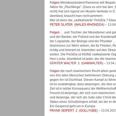
Folgen
Ministerpräsident Ramelow will Illegal
Aktion für „Flüchtlinge“. (Dass es sich bei den
nicht) Hat sich irgend ein Muslim-Vertreter in
überlässt, braucht man nicht jammern.
Wer ist denn die „radikalisierte“ PeGiDa ? Etw
PETER SLATER
(
WALES-RHONDDA
)
– 13.04
Folgen
… und Tischler, der Messdiener und gut
und der Banker, der Polizist und der Krankenpfl
der Logopöde, der Biologe und der Physiker …
Islamismus zur Wehr setzen, die für Frieden, Re
richtig und tolerant ist, Islamisten auf den Str
wollen. Die PeGiDa ist KEINE radikalisierte Org
Herr Locke, Islamfeind ist jeder, der die islam
GÜNTER WALTER
1
(
GAMWALTER
)
– 13.04.
Folgen
die nach islamischem Recht allein geeig
von ihm allen Menschen befohlenen Ordnung u
gegen ihn ist Dschihad. Diesen Kampf zu führen 
ist es unabdingbar, dass diejenigen, die dies
Ziel ist in letzter Konsequenz die Weltherrschaf
Freund ist derjenige, der sich zum islamisch
und derjenige, der sich als Jude oder Christ d
Status eines Schutzbürgers erhält, als der er d
Ein Gespenst geht um in Europa
FRANK SEIFERT
2
(
GOLLYGEE
)
– 13.04.201