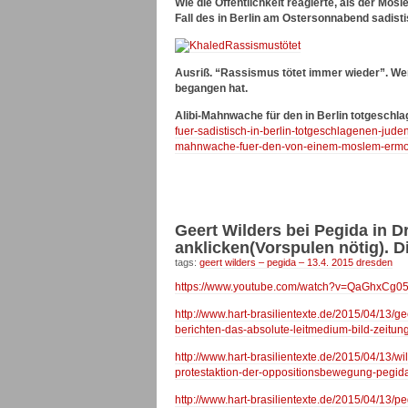
Wie die Öffentlichkeit reagierte, als der 
Fall des in Berlin am Ostersonnabend sadis
Ausriß. “Rassismus tötet immer wieder”. We
begangen hat.
Alibi-Mahnwache für den in Berlin totgeschl
fuer-sadistisch-in-berlin-totgeschlagenen-ju
mahnwache-fuer-den-von-einem-moslem-ermor
Geert Wilders bei Pegida in D
anklicken(Vorspulen nötig). D
tags:
geert wilders – pegida – 13.4. 2015 dresden
https://www.youtube.com/watch?v=QaGhxCg0
http://www.hart-brasilientexte.de/2015/04/13/
berichten-das-absolute-leitmedium-bild-zeitung
http://www.hart-brasilientexte.de/2015/04/13/w
protestaktion-der-oppositionsbewegung-pegida-
http://www.hart-brasilientexte.de/2015/04/13/p