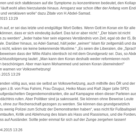
rieren und sich stattdessen auf die Symptome zu konzentrieren bedeutet, den Kollap
äuft wohl alles hierzulande hinaus. Arroganz war schon öfter der Anfang vom End
 und versklaven wolle“ dazu Zitate von H.Abdel-Samad.
2015 13:29
ch auf, er sei das letzte und endgültige Wort Gottes. Wenn Gott im Koran ein für alle
nnen, dass er sich eindeutig äußert. Das tut er aber nicht.“ „Der Islam ist nicht
u werden“ „Jeder habe hier sein eigenes Verständnis von Zeit, egal ob der IS, B
ale. Darüber hinaus, so Adel-Samad, hält jeder „seinen“ Islam für zeitgemäß und d
nicht, wären sie keine bekennende Muslime.“ „Es seien die Liberalen, die „Sprac
eweisen dass der Wille Allahs identisch ist mit dem Grundgesetz sei. Das, so Abde
 Schlussfolgerung lautet: „Man kann den Koran deshalb weder reformieren noch
on beschönigen. Aber man kann Mohammed und seinen Koran überwinden!“
ren warnen vor Volksverhetzung!
4.2015 13:29
nden völlig aus, was sie selbst an Volksverhetzung, auch mithilfe des ÖR und der
gen z.B. von Frau Fahimi, Frau Özuguz, Heiko Maas und Ralf Jäger (alle SPD)
aufgestachelten Gegendemonstranten, die auf Kampagne eben dieser Parteien au
ächtnis rufen. Aber Politiker sind ja sakrosankt. Sie können ohne Beweise Leute
rden, ohne zur Rechenschaft gezogen zu werden. Sie können das grundgesetzlich
„zu wenig Polizei zum Schutz der Demonstranten haben“, was nicht für Fußballspie
eit umtaufen, Kritik und Ablehnung des Islam als Hass und Rassismus, und die Forder
s auf Ausländer. Sollte jeder einmal für sich auf der Zunge zergehen lassen!
04.2015 13:26