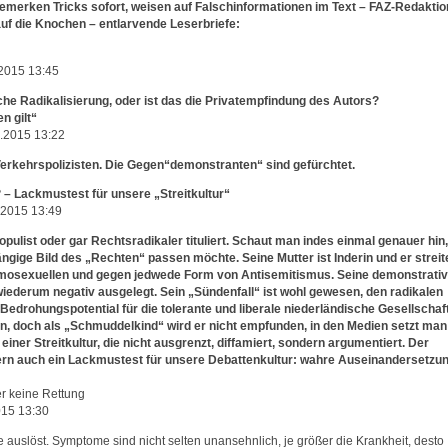
emerken Tricks sofort, weisen auf Falschinformationen im Text – FAZ-Redaktio
auf die Knochen – entlarvende Leserbriefe:
2015 13:45
che Radikalisierung, oder ist das die Privatempfindung des Autors?
n gilt“
.2015 13:22
Verkehrspolizisten. Die Gegen“demonstranten“ sind gefürchtet.
“? – Lackmustest für unsere „Streitkultur“
.2015 13:49
opulist oder gar Rechtsradikaler tituliert. Schaut man indes einmal genauer hin,
ängige Bild des „Rechten“ passen möchte. Seine Mutter ist Inderin und er streit
mosexuellen und gegen jedwede Form von Antisemitismus. Seine demonstrati
 wiederum negativ ausgelegt. Sein „Sündenfall“ ist wohl gewesen, den radikalen
Bedrohungspotential für die tolerante und liberale niederländische Gesellschaf
hn, doch als „Schmuddelkind“ wird er nicht empfunden, in den Medien setzt man
 einer Streitkultur, die nicht ausgrenzt, diffamiert, sondern argumentiert. Der
fern auch ein Lackmustest für unsere Debattenkultur: wahre Auseinandersetzu
r keine Rettung
015 13:30
auslöst. Symptome sind nicht selten unansehnlich, je größer die Krankheit, desto