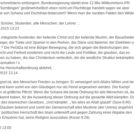
e schnellstens einbürgern. Bundesregierung startet eine 12 Mio Willkommens-PR-
 „Flüchtlingen“ großmehrheitlich eben nicht um Flüchtlinge handelt sagen sie aber
 D je von Scharia und Dschihad distanziert? Wenn man die nackten Fakten den Wilde
a Schüler, Studenten, alte Menschen, der Lehrer …
.2015 13:23
 integrierte Ausländer, der betende Christ und der betende Muslim, der Bauarbeite
eger, der Türke und Spanier in den Reihen, der Däne und Italiener, der Elektriker 
 ? Die PeGiDa ist eine Bürger-Bewegung, die sich gegen die Bedrohungen des
cht und Freiheit einstehen und nicht die Leute und Politiker, die glauben, das es
assen zu haben, die das Christentum verteufeln, die die westliche Struktur bekämpfen
anisation ! x
ische Herrschaftsordnung ablehnt,
2015 13:14
net ist, den Menschen Frieden zu bringen: Er verweigert sich Allahs Willen und de
nd kann somit von den Gläubigen nur als Feind angesehen werden. Der Kampf
ist göttliche Pflicht: Wenn die Scharia die beste Ordnung für alle Menschen ist, d
 erkannt haben, für die Ausweitung dieser Ordnung auf die gesamte Welt kämpfen. D
t des islamischen Gesetzes: „Und kämpfet .., bis alles an Allah glaubt“ (Sure 8:40).
en Glauben bekennt und somit der Gemeinschaft aller Muslime (der Umma) angehört
er politischen Herrschaft des Islam unterwirft und gegen Zahlung einer Abgabe den
ie Erlaubnis hat, seine Religion auszuüben (Koran 9:29).
5 13:00