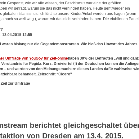
ein Gespenst, wie wir alle wissen, der Faschismus war eine der größten
ben wir gefragt, warum sie das nicht verhindert haben. Heute geht wieder ein
s globalen Islamismus. Ich fürchte unsere Kinder/Enkel werden uns fragen (wenn
 ja noch so weit weg ), warum wir das nicht verhindert haben. Die etablierten Parte
??
– 13.04.2015 12:55
al waren bislang nur die Gegendemonstranten. Wie hieß das Unwort des Jahres
er Umfrage von YouGov für Zeit-online
haben 30% der Befragten „voll und ganz
 Verständnis für Pegida. Kurz: Dreiviertel (!) der Deutschen können die Anliege
hen – und werden von den Meinungsmachern dieses Landes dafür wahlweise wi
rziehbare behandelt. Zeitschrift “Cicero”
 Zeit zur Umfrage
nstream berichtet gleichgeschaltet übe
taktion von Dresden am 13.4. 2015.