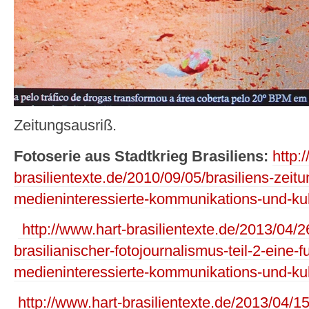
Zeitungsausriß.
Fotoserie aus Stadtkrieg Brasiliens:
http:
brasilientexte.de/2010/09/05/brasiliens-zeit
medieninteressierte-kommunikations-und-kul
http://www.hart-brasilientexte.de/2013/04/2
brasilianischer-fotojournalismus-teil-2-eine-
medieninteressierte-kommunikations-und-kul
http://www.hart-brasilientexte.de/2013/04/15