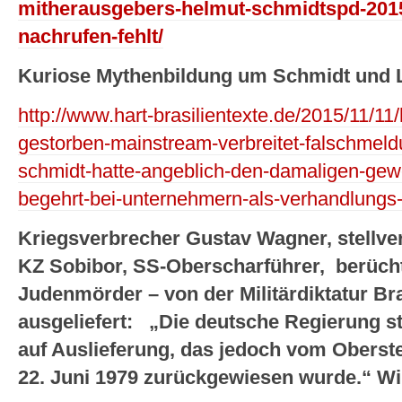
mitherausgebers-helmut-schmidtspd-2015-
nachrufen-fehlt/
Kuriose Mythenbildung um Schmidt und L
http://www.hart-brasilientexte.de/2015/11/1
gestorben-mainstream-verbreitet-falschmel
schmidt-hatte-angeblich-den-damaligen-gewe
begehrt-bei-unternehmern-als-verhandlungs
Kriegsverbrecher Gustav Wagner, stellv
KZ Sobibor, SS-Oberscharführer, berücht
Judenmörder – von der Militärdiktatur Bra
ausgeliefert:
„Die deutsche Regierung ste
auf Auslieferung, das jedoch vom Oberst
22. Juni 1979 zurückgewiesen wurde.“ Wi