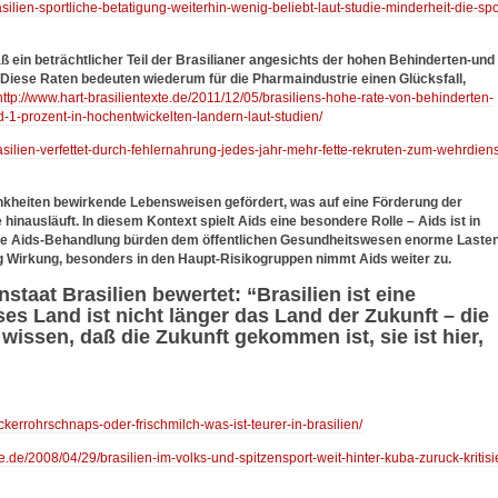
asilien-sportliche-betatigung-weiterhin-wenig-beliebt-laut-studie-minderheit-die-spo
ß ein beträchtlicher Teil der Brasilianer angesichts der hohen Behinderten-und
t. Diese Raten bedeuten wiederum für die Pharmaindustrie einen Glücksfall,
http://www.hart-brasilientexte.de/2011/12/05/brasiliens-hohe-rate-von-behinderten-
1-prozent-in-hochentwickelten-landern-laut-studien/
asilien-verfettet-durch-fehlernahrung-jedes-jahr-mehr-fette-rekruten-zum-wehrdiens
eiten bewirkende Lebensweisen gefördert, was auf eine Förderung der
inausläuft. In diesem Kontext spielt Aids eine besondere Rolle – Aids ist in
, die Aids-Behandlung bürden dem öffentlichen Gesundheitswesen enorme Laste
g Wirkung, besonders in den Haupt-Risikogruppen nimmt Aids weiter zu.
aat Brasilien bewertet: “Brasilien ist eine
ses Land ist nicht länger das Land der Zukunft – die
wissen, daß die Zukunft gekommen ist, sie ist hier,
ckerrohrschnaps-oder-frischmilch-was-ist-teurer-in-brasilien/
te.de/2008/04/29/brasilien-im-volks-und-spitzensport-weit-hinter-kuba-zuruck-kritisie