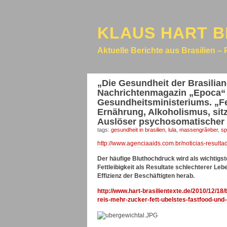
KLAUS HART B
Aktuelle Berichte aus Brasilien – 
„Die Gesundheit der Brasiliane
Nachrichtenmagazin „Epoca“ z
Gesundheitsministeriums. „Fet
Ernährung, Alkoholismus, sitz
Auslöser psychosomatischer
tags:
gesundheit in brasilien
,
lula
,
massengrã¤ber
,
sp
http://www.agenciaaids.com.br/noticias-resul
Der häufige Bluthochdruck wird als wichtigst
Fettleibigkeit als Resultate schlechterer Le
Effizienz der Beschäftigten herab.
http://www.hart-brasilientexte.de/2010/12/
reis-mehr-zucker-fett-ubelstes-fastfood-und