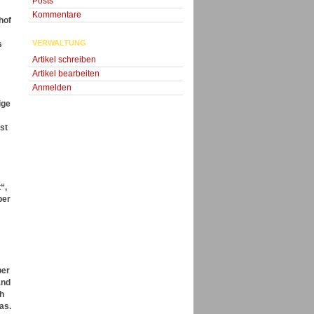
Posts
Kommentare
hof
VERWALTUNG
s
Artikel schreiben
Artikel bearbeiten
Anmelden
ige
st
“,
ber
ber
and
ch
as.