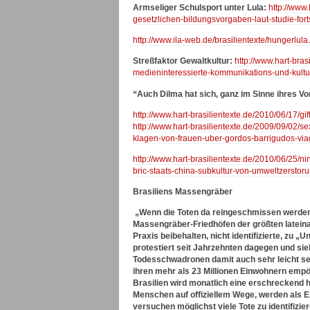
Armseliger Schulsport unter Lula:
http://www.
gesetzlichen-bildungsvorgaben-laut-studie-forts
http://www.ila-web.de/brasilientexte/hungerlula
Streßfaktor Gewaltkultur:
http://www.hart-bras
medieninteressierte-kommunikations-und-kultu
“Auch Dilma hat sich, ganz im Sinne ihres Vo
http://www.hart-brasilientexte.de/2010/06/17/g
http://www.hart-brasilientexte.de/2009/09/02/se
klagen-von-frauen-uber-gordos-barrigudos-viag
http://www.hart-brasilientexte.de/2010/06/25/ni
bric-staats-china-subkultur-von-umweltzersto
Brasiliens Massengräber
„Wenn die Toten da reingeschmissen werden,
Massengräber-Friedhöfen der größten lateinam
Praxis beibehalten, nicht identifizierte, zu
protestiert seit Jahrzehnten dagegen und sie
Todesschwadronen damit auch sehr leicht se
ihren mehr als 23 Millionen Einwohnern empö
Brasilien wird monatlich eine erschreckend
Menschen auf offiziellem Wege, werden als E
versuchen möglichst viele Tote zu identifizie