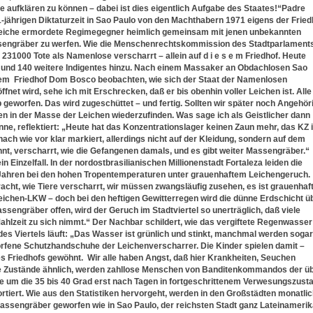
e aufklären zu können – dabei ist dies eigentlich Aufgabe des Staates!“
Padre
1-jährigen Diktaturzeit in Sao Paulo von den Machthabern 1971 eigens der Fried
reiche ermordete Regimegegner heimlich gemeinsam mit jenen unbekannten
ssengräber zu werfen. Wie die Menschenrechtskommission des Stadtparlament
s 231000 Tote als Namenlose verscharrt – allein auf d i e s e m Friedhof. Heute
und 140 weitere Indigentes hinzu. Nach einem Massaker an Obdachlosen Sao
f dem Friedhof Dom Bosco beobachten, wie sich der Staat der Namenlosen
net wird, sehe ich mit Erschrecken, daß er bis obenhin voller Leichen ist. Alle
geworfen. Das wird zugeschüttet – und fertig. Sollten wir später noch Angehör
en in der Masse der Leichen wiederzufinden. Was sage ich als Geistlicher dann
nne, reflektiert: „Heute hat das Konzentrationslager keinen Zaun mehr, das KZ i
ach wie vor klar markiert, allerdings nicht auf der Kleidung, sondern auf dem
nt, verscharrt, wie die Gefangenen damals, und es gibt weiter Massengräber.“
 Einzelfall. In der nordostbrasilianischen Millionenstadt Fortaleza leiden die
Jahren bei den hohen Tropentemperaturen unter grauenhaftem Leichengeruch.
cht, wie Tiere verscharrt, wir müssen zwangsläufig zusehen, es ist grauenhaft
Leichen-LKW – doch bei den heftigen Gewitterregen wird die dünne Erdschicht ü
engräber offen, wird der Geruch im Stadtviertel so unerträglich, daß viele
hlzeit zu sich nimmt.“ Der Nachbar schildert, wie das vergiftete Regenwasser
es Viertels läuft: „Das Wasser ist grünlich und stinkt, manchmal werden sogar
fene Schutzhandschuhe der Leichenverscharrer. Die Kinder spielen damit –
s Friedhofs gewöhnt. Wir alle haben Angst, daß hier Krankheiten, Seuchen
 die Zustände ähnlich, werden zahllose Menschen von Banditenkommandos der ü
tze um die 35 bis 40 Grad erst nach Tagen in fortgeschrittenem Verwesungszust
rtiert. Wie aus den Statistiken hervorgeht, werden in den Großstädten monatli
Massengräber geworfen wie in Sao Paulo, der reichsten Stadt ganz Lateinamerik