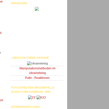
rt-
BRASILIENS
t-
n
LINKS ZUM THEMA UKRAINE
Manipulationsmethoden im
Ukrainekrieg
Putin - Reaktionen
FOTOSTRECKEN WASSERFÄLLE
IGUACU UND KARNEVAL 2008
'
rt-
INTERESSANTE LINKS