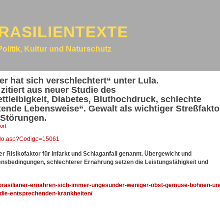
RASILIENTEXTE
Politik, Kultur und Naturschutz
r hat sich verschlechtert“ unter Lula.
itiert aus neuer Studie des
tleibigkeit, Diabetes, Bluthochdruck, schlechte
ende Lebensweise“. Gewalt als wichtiger Streßfakto
 Störungen.
ort
tado.asp?Codigo=15061
er Risikofaktor für Infarkt und Schlaganfall genannt. Übergewicht und
bensbedingungen, schlechterer Ernährung setzen die Leistungsfähigkeit und
18/brasilianer-ernahren-sich-immer-ungesunder-weniger-obst-gemuse-bohnen-un
-die-entsprechenden-krankheiten/