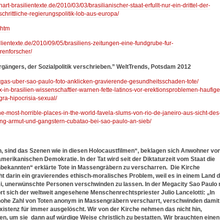
hart-brasilientexte.de/2010/03/03/brasilianischer-staat-erfullt-nur-ein-drittel-der-
chrittliche-regierungspolitik-lob-aus-europa/
.htm
ilientexte.de/2010/09/05/brasiliens-zeitungen-eine-fundgrube-fur-
renforscher/
rgängers, der Sozialpolitik verschrieben.” WeltTrends, Potsdam 2012
iftgas-uber-sao-paulo-foto-anklicken-gravierende-gesundheitsschaden-tote/
x-in-brasilien-wissenschaftler-warnen-fette-latinos-vor-erektionsproblemen-haufige
ra-hipocrisia-sexual/
ne-most-horrible-places-in-the-world-favela-slums-von-rio-de-janeiro-aus-sicht-des
rung-armut-und-gangstern-cubatao-bei-sao-paulo-an-sieb/
 sind das Szenen wie in diesen Holocaustfilmen“, beklagen sich Anwohner vo
erikanischen Demokratie. In der Tat wird seit der Diktaturzeit vom Staat die
 „Unbekannten“ erklärte Tote in Massengräbern zu verscharren. Die Kirche
ht darin ein gravierendes ethisch-moralisches Problem, weil es in einem Land 
i, unerwünschte Personen verschwinden zu lassen. In der Megacity Sao Paulo 
rt sich der weltweit angesehene Menschenrechtspriester Julio Lancelotti: „In
 hohe Zahl von Toten anonym in Massengräbern verscharrt, verschwinden damit
xistenz für immer ausgelöscht. Wir von der Kirche nehmen das nicht hin,
ren, um sie dann auf würdige Weise christlich zu bestatten. Wir brauchten einen