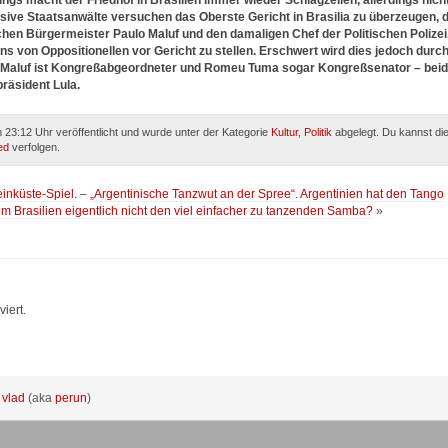
ngs macht der Friedhof in Brasilien immer wieder Schlagzeilen, allerdings nich
ive Staatsanwälte versuchen das Oberste Gericht in Brasilia zu überzeugen, 
lichen Bürgermeister Paulo Maluf und den damaligen Chef der Politischen Polizei
von Oppositionellen vor Gericht zu stellen. Erschwert wird dies jedoch durc
lo Maluf ist Kongreßabgeordneter und Romeu Tuma sogar Kongreßsenator – bei
räsident Lula.
23:12 Uhr veröffentlicht und wurde unter der Kategorie
Kultur
,
Politik
abgelegt. Du kannst di
ed
verfolgen.
inküste-Spiel.
–
„Argentinische Tanzwut an der Spree“. Argentinien hat den Tango
rum Brasilien eigentlich nicht den viel einfacher zu tanzenden Samba?
»
iert.
:
vlad
(aka
perun
)