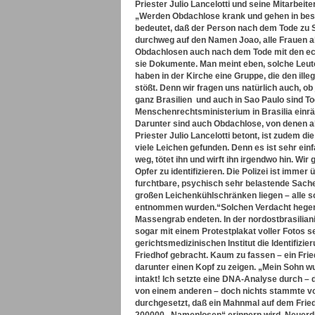
Priester Julio Lancelotti und seine Mitarbei
„Werden Obdachlose krank und gehen in besti
bedeutet, daß der Person nach dem Tode zu
durchweg auf den Namen Joao, alle Frauen als 
Obdachlosen auch nach dem Tode mit den ec
sie Dokumente. Man meint eben, solche Leute
haben in der Kirche eine Gruppe, die den ille
stößt. Denn wir fragen uns natürlich auch, 
ganz Brasilien und auch in Sao Paulo sind T
Menschenrechtsministerium in Brasilia einräu
Darunter sind auch Obdachlose, von denen al
Priester Julio Lancelotti betont, ist zudem d
viele Leichen gefunden. Denn es ist sehr ei
weg, tötet ihn und wirft ihn irgendwo hin. Wi
Opfer zu identifizieren. Die Polizei ist immer
furchtbare, psychisch sehr belastende Sache
großen Leichenkühlschränken liegen – alle s
entnommen wurden.“
Solchen Verdacht hegen
Massengrab endeten. In der nordostbrasilian
sogar mit einem Protestplakat voller Fotos 
gerichtsmedizinischen Institut die Identifizi
Friedhof gebracht. Kaum zu fassen – ein Frie
darunter einen Kopf zu zeigen. „Mein Sohn w
intakt! Ich setzte eine DNA-Analyse durch 
von einem anderen – doch nichts stammte v
durchgesetzt, daß ein Mahnmal auf dem Frie