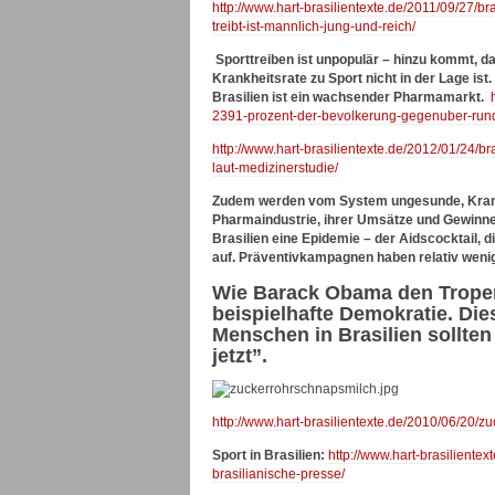
http://www.hart-brasilientexte.de/2011/09/27/br
treibt-ist-mannlich-jung-und-reich/
Sporttreiben ist unpopulär – hinzu kommt, da
Krankheitsrate zu Sport nicht in der Lage is
Brasilien ist ein wachsender Pharmamarkt.
2391-prozent-der-bevolkerung-gegenuber-rund-
http://www.hart-brasilientexte.de/2012/01/24/br
laut-medizinerstudie/
Zudem werden vom System ungesunde, Krankh
Pharmaindustrie, ihrer Umsätze und Gewinne h
Brasilien eine Epidemie – der Aidscocktail
auf. Präventivkampagnen haben relativ weni
Wie Barack Obama den Tropenst
beispielhafte Demokratie. Die
Menschen in Brasilien sollten 
jetzt”.
http://www.hart-brasilientexte.de/2010/06/20/zu
Sport in Brasilien:
http://www.hart-brasilientex
brasilianische-presse/