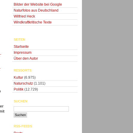
Bilder der Website bei Google
Naturfotos aus Deutschland
Wilfried Heck
Windkraftkritische Texte
SEITEN
Startseite
Impressum
-
Über den Autor
-
RESSORTS
Kultur
(6.975)
Naturschutz
(1.101)
Politik
(12.729)
n
SUCHEN
der
mit
RSS-FEEDS