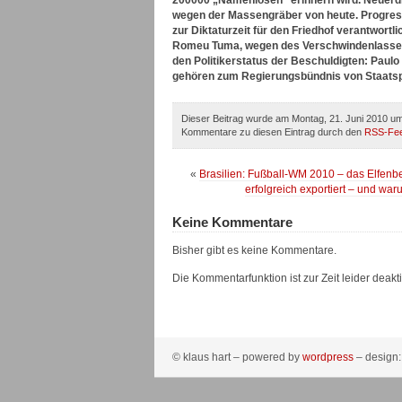
200000 „Namenlosen“ erinnern wird.
Neuerdi
wegen der Massengräber von heute. Progress
zur Diktaturzeit für den Friedhof verantwort
Romeu Tuma, wegen des Verschwindenlassens 
den Politikerstatus der Beschuldigten: Pau
gehören zum Regierungsbündnis von Staatsp
Dieser Beitrag wurde am Montag, 21. Juni 2010 um 
Kommentare zu diesen Eintrag durch den
RSS-Fe
«
Brasilien: Fußball-WM 2010 – das Elfenbe
erfolgreich exportiert – und wa
Keine Kommentare
Bisher gibt es keine Kommentare.
Die Kommentarfunktion ist zur Zeit leider deaktiv
© klaus hart – powered by
wordpress
– design