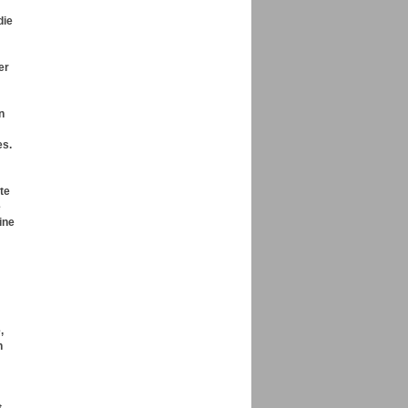
die
er
n
es.
te
e
ine
,
h