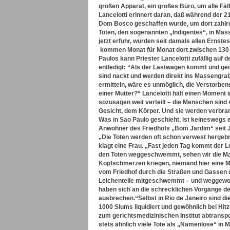
großen Apparat, ein großes Büro, um alle Fäll
Lancelotti erinnert daran, daß während der 2
Dom Bosco geschaffen wurde, um dort zahl
Toten, den sogenannten „Indigentes“, in Ma
jetzt erfuhr, wurden seit damals allen Ernste
kommen Monat für Monat dort zwischen 130 
Paulos kann Priester Lancelotti zufällig au
entledigt: “Als der Lastwagen kommt und geöff
sind nackt und werden direkt ins Massengrab 
ermitteln, wäre es unmöglich, die Verstorben
einer Mutter?“
Lancelotti hält einen Moment i
sozusagen weit verteilt – die Menschen sind n
Gesicht, dem Körper. Und sie werden verbran
Was in Sao Paulo geschieht, ist keineswegs ein
Anwohner des Friedhofs „Bom Jardim“ seit 
„Die Toten werden oft schon verwest hergebra
klagt eine Frau. „Fast jeden Tag kommt der 
den Toten weggeschwemmt, sehen wir die Mass
Kopfschmerzen kriegen, niemand hier eine Ma
vom Friedhof durch die Straßen und Gassen d
Leichenteile mitgeschwemmt – und weggewor
haben sich an die schrecklichen Vorgänge de
ausbrechen.“
Selbst in Rio de Janeiro sind
1000 Slums liquidiert und gewöhnlich bei Hi
zum gerichtsmedizinischen Institut abtranspo
stets ähnlich viele Tote als „Namenlose“ in 