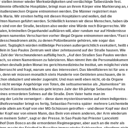
ter stellen immer wieder Merkwürdigkeiten und verdächtige Tatbestände fest.
mmte öffentliche Hospitäler, bringt man an ihrem Körper eine Markierung an, 
 Studienzwecken Organe entnommen werden. Die Männer registriert man
Maria. Wir streiten heftig mit diesen Hospitälern und wollen, daß die
hten Namen geführt werden. Schließlich kennen wir diese Menschen, haben üb
 sind von der Straße, besitzen also weder eine Würde noch Bürgerrechte. Wir
galen, kriminellen Organhandel aufklären will, aber rundum nur auf Hindernisse
ob jenen namenlos Verscharrten vorher illegal Organe entnommen werden.“
Fast i
odesschwadronen aktiv, zu denen Polizeibeamte gehören, wie sogar das
mt. Tagtäglich würden mißliebige Personen außergerichtlich exekutiert, heißt 
lein in Sao Paulos Zentrum weit über zehntausend auf der Straße hausen. Wie
ie Zahl der Verschwundenen auffällig hoch.
„Auf den Straßen Sao Paulos werden
nfach, so einen Namenlosen zu fabrizieren. Man nimmt ihm die Personaldokumen
r gehen deshalb jeden Monat ins gerichtsmedizinische Institut, um möglichst viel
 überrascht und fragt, warum uns das interessiert. Das Identifizieren ist für uns e
, denn wir müssen monatlich stets Hunderte von Getöteten anschauen, die in
chon obduziert und wieder zugenäht. Und man weiß eben nicht, ob da Organe
 nicht wenige Angehörige von Toten, die seltsamerweise als „Namenlose“ im
ischen Küstenstadt Maceio geht letztes Jahr der 69-jährige Sebastiao Pereira
seines ermordeten Sohnes auf die Straße. Dem Vater hatte man im
erung der Leiche verweigert – diese dann mysteriöserweise auf einen Indigentes-
dhofsverwalter bringt es fertig, Sebastiao Ferreira später mehrere Leichenteile
urde allein am Kopf von vier MG-Schüssen getroffen – und dieser Kopf war doc
– der Kopf war von einem Mann, das Bein von einem anderen, der Arm wiederum
on meinem Sohn“, sagt er der Presse.
In Sao Paulo hat Priester Lancelotti
dhof Dom Bosco an die ermordeten Regimegegner, aber auch an die mehr als