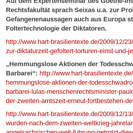
Auf dem Expertenseminar des Goethe-Inst
Rechtsfakultät sprach Seixas u.a. zur Pro
Gefangenenaussagen auch aus Europa 
Foltertechnologie der Diktatoren.
http://www.hart-brasilientexte.de/2009/12/23
zur-diktaturzeit-gefoltert-torturen-einst-und-je
„Hemmungslose Aktionen der Todesschwadr
Barbarei“:
http://www.hart-brasilientexte.d
hemmungslose-aktionen-der-todesschwadronen
barbarei-lulas-menschenrechtsminister-pau
der-zweiten-amtszeit-erneut-fortbestehen-de
http://www.hart-brasilientexte.de/2009/12/1
wurden-nach-dem-zweiten-weltkrieg-jahrelang
angelsachsischen-welt-fuhrung-getrotzt-dies