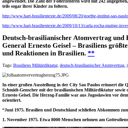
angewendet. Die Zahl der Folterzentren wird mit 242 angegeben,
teils sogar ihrer Kinder zu foltern.
http://www.hart-brasilientexte.de/2009/08/20/goethe-institut-sao-paul
http://www.hart-brasilientexte.de/2009/10/13/carla-rocha-mutige-invest
Deutsch-brasilianischer Atomvertrag und 
General Ernesto Geisel – Brasiliens größt
und Reaktionen in Brasilien.
**
Tags:
Brasiliens Militärdiktatur
,
deutsch-brasilianischer Atomvertrag
,
In einer großen Ausstellung in der City Sao Paulos erinnert die
Schmidt-Genscher mit der brasilianischen Militärdiktatur sowi
Ernesto Geisel. Die Herzog-Familie war aus Jugoslawien vor dem N
orientiert.
“Juni 1975. Brasilien und Deutschland schließen Abkommen zu
1. November 1975. Etwa 8000 Menschen nehmen am Gottesdienst a