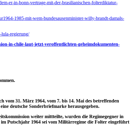
m-er-in-bonn-vertrage-mit-der-brasilianischen-folterdiktatur-
ktatur1964-1985-mit-wem-bundesausenminister-willy-brandt-damals-
-lula-regierung/
ssion-in-chile-laut-jetzt-veroffentlichten-geheimdokumenten-
bkommen.
ch vom 31. März 1964, vom 7. bis 14. Mai des betreffenden
ch eine deutsche Sonderbriefmarke herausgegeben.
skommission weiter mittteilte, wurden die Regimegegner in
im Putschjahr 1964 sei vom Militärregime die Folter eingeführt