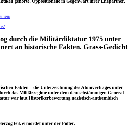
ktiken gehörte, Oppositionelle in Gegenwart ihrer Ehepartner,
ilien/
ns/
g durch die Militärdiktatur 1975 unter
nnert an historische Fakten. Grass-Gedicht
torischen Fakten – die Unterzeichnung des Atomvertrages unter
 durch das Militärregime unter dem deutschstämmigen General
tatur war laut Historikerbewertung nazistisch-antisemitisch
zog teil, ermordet unter der Folter.