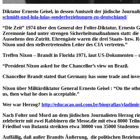
Diktator Ernesto Geisel, in dessen Amtszeit der jüdische Journ
schmidt-und-lula-lulas-sonderbeziehungen-zu-deutschland/
“Die Zeit” 1974 über den General der Folter-Diktatur, Ernesto Ge
Zeremonie fand unter strengen Sicherheitsmaßnahmen statt: die
Aussehens den Zutritt. Ehrengäste waren die drei Staats- bzw. 
Nixon und den stellvertretenden Leiter des CIA vertreten.”
Treffen Nixon – Brandt in Florida 1971, laut US-Dokumenten – di
“President Nixon asked for the Chancellor’s view on Brazil.
Chancellor Brandt stated that Germany has some trade and investme
Nixon über Militärdiktator General Ernesto Geisel :
“On the othe
us, then what he does is acceptable.”
Wer war Herzog?
http://educacao.uol.com.br/biografias/vladimi
Nach Folter und Mord an dem jüdischen Journalisten Herzog rief
zelebrierte mit zwei Rabbinern die Messe,die mit etwa 8000 Tei
Friedhof von Butantá streikten etwa 30000 von 35000 Studenten
Auffällig, daß außer Brandts Äußerung, die politischen Beziehun