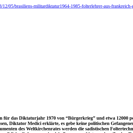
3/12/05/brasiliens-militardiktatur1964-1985-folterlehrer-aus-frankreich
en für das Diktaturjahr 1970 von “Bürgerkrieg” und etwa 12000 p
en, Diktator Medici erklärte, es gebe keine politischen Gefangen
enten des Weltkirchenrates werden die sadistischen Foltertechnike