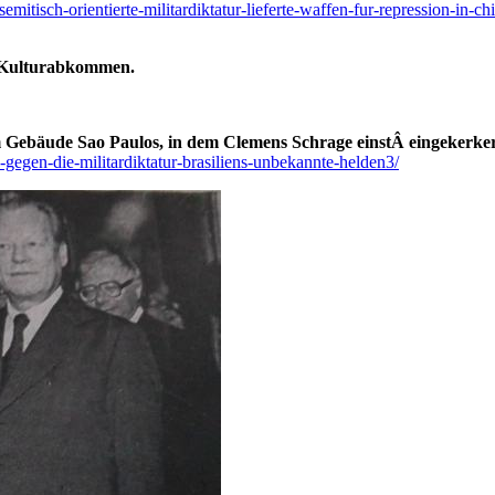
isemitisch-orientierte-militardiktatur-lieferte-waffen-fur-repression-i
in Kulturabkommen.
Gebäude Sao Paulos, in dem Clemens Schrage einstÂ eingekerker
-gegen-die-militardiktatur-brasiliens-unbekannte-helden3/