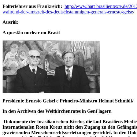
Folterlehrer aus Frankreich:
http://www.hart-brasilientexte.de/201
wahrend-der-amtszeit-des-deutschstammigen-generals-ernesto-geise/
Ausriß:
A questão nuclear no Brasil
Presidente Ernesto Geisel e Primeiro-Ministro Helmut Schmidt/
In den Archiven des Weltkirchenrates in Genf lagern
Dokumente der brasilianischen Kirche, die laut Brasiliens Medi
Internationalen Roten Kreuz nicht den Zugang zu den Gefängniss
gravierenden Menschenrechtsverletzungen gerichtet. In den Dokum