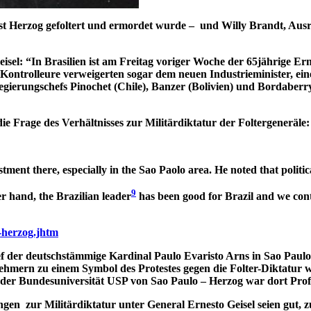
alist Herzog gefoltert und ermordet wurde – und Willy Brandt, Au
isel:
“In Brasilien ist am Freitag voriger Woche der 65jährige Erne
 Kontrolleure verweigerten sogar dem neuen Industrieminister, e
Regierungschefs Pinochet (Chile), Banzer (Bolivien) und Bordaber
e Frage des Verhältnisses zur Militärdiktatur der Foltergeneräle:
nt there, especially in the Sao Paolo area. He noted that politica
9
r hand, the Brazilian leader
has been good for Brazil and we conti
r-herzog.jhtm
 der deutschstämmige Kardinal Paulo Evaristo Arns in Sao Paulo 
lnehmern zu einem Symbol des Protestes gegen die Folter-Diktatu
 der Bundesuniversität USP von Sao Paulo – Herzog war dort Prof
gen zur Militärdiktatur unter General Ernesto Geisel seien gut, 