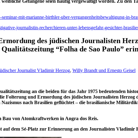
 weibliche Gefangene seien häufig vergewaltigt worden. Zu den Ta
o-seminar-mit-marianne-birthler-uber-vergangenheitsbewaltigung-in-bras
igative-journalistin-recherchieren-unter-lebensgefahr-gesichter-brasilie
Ermordung des jüdischen Journalisten Herzo
e Qualitätszeitung “Folha de Sao Paulo” eri
jüdischer Journalist Vladimir Herzog
,
Willy Brandt und Ernesto Geisel
 Qualitätszeitung an die beiden für das Jahr 1975 bedeutenden his
e die Folterung und Ermordung des jüdischen Journalisten Herzog
azismus nach Brasilien geflüchtet – die brasilianische Militärdik
m Bau von Atomkraftwerken in Angra dos Reis.
uf dem Sé-Platz zur Erinnerung an den Journalisten Vladimir Her