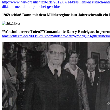
http://www.hart-brasilientexte.de/2012/07/14/brasiliens-nazistisch-ant
diktator-medici-mit-pinochet-geschlo/
1969 schloß Bonn mit dem Militärregime laut Jahreschronik e
“Wo sind unsere Toten?”
Comandante Darcy Rodrigues in jenem 
brasilientexte.de/2009/12/18/comandante-darcy-rodrigues-guerrilheiro