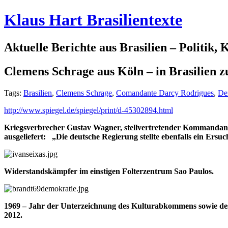
Klaus Hart Brasilientexte
Aktuelle Berichte aus Brasilien – Politik,
Clemens Schrage aus Köln – in Brasilien zur
Tags:
Brasilien
,
Clemens Schrage
,
Comandante Darcy Rodrigues
,
De
http://www.spiegel.de/spiegel/print/d-45302894.html
Kriegsverbrecher Gustav Wagner, stellvertretender Kommandant 
ausgeliefert:
„Die deutsche Regierung stellte ebenfalls ein Ers
Widerstandskämpfer im einstigen Folterzentrum Sao Paulos.
1969 – Jahr der Unterzeichnung des Kulturabkommens sowie des
2012.