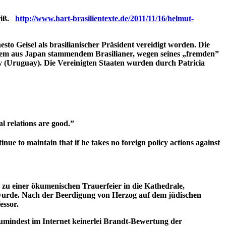
sriß.
http://www.hart-brasilientexte.de/2011/11/16/helmut-
sto Geisel als brasilianischer Präsident vereidigt worden. Die
inem aus Japan stammendem Brasilianer, wegen seines „fremden”
ry (Uruguay). Die Vereinigten Staaten wurden durch Patricia
l relations are good.”
nue to maintain that if he takes no foreign policy actions against
zu einer ökumenischen Trauerfeier in die Kathedrale,
r wurde. Nach der Beerdigung von Herzog auf dem jüdischen
essor.
zumindest im Internet keinerlei Brandt-Bewertung der