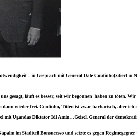
twendigkeit – in Gespräch mit General Dale Coutinho(zitiert in
uns gesagt, läuft es besser, seit wir begonnen haben zu töten. Wi
ann wieder frei. Coutinho, Töten ist zwar barbarisch, aber ich 
l mit Ugandas Diktator Idi Amin…Geisel, General der demokratis
o Napalm im Stadtteil Bonsucesso und setzte es gegen Regimegegner