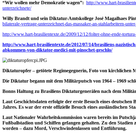
“Wir wollen mehr Demokratie wagen”:
http://www.hart-brasilien
unterzeichnete/
Willy Brandt und sein Diktatur-Amtskollege José Magalhaes Pi
bilaterale-vertrage-unterzeichnet-das-massaker-an-stahlarbeitern-unte
http://www.hart-brasilientexte.de/2009/12/12/folter-ohne-ende-tortura-s
http://www.hart-brasilientexte.de/2012/07/14/brasiliens-nazistisch
abkommen-von-diktator-medici-mit-pinochet-geschlo/
Diktaturopfer – getötete Regimegegnerin, Foto von kirchlichen 
Die Diktatur begann mit dem Militärputsch von 1964 – 1969 sc
Bonns Haltung zu Brasiliens Diktaturgenerälen nach dem Militä
Laut Geschichtsdaten erfolgte der erste Besuch eines deutschen
Jahres. Es war der erste offizielle Besuch eines ausländische
Laut Nationaler Wahrheitskommission waren bereits im Putschja
Fußballstadion und Schiffen gefangen gehalten. Zu den Stadien z
worden – dazu Mord, Verschwindenlassen und Entführung.