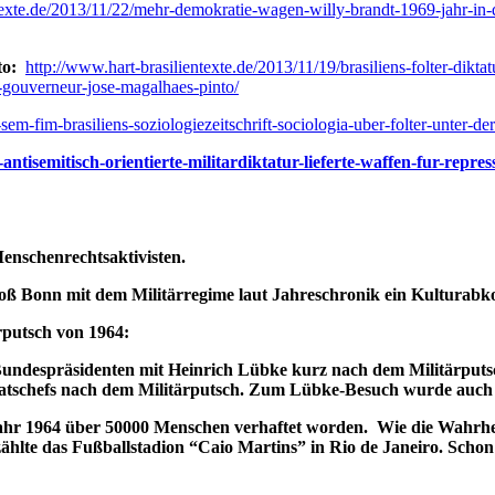
texte.de/2013/11/22/mehr-demokratie-wagen-willy-brandt-1969-jahr-in-de
nto:
http://www.hart-brasilientexte.de/2013/11/19/brasiliens-folter-di
r-gouverneur-jose-magalhaes-pinto/
em-fim-brasiliens-soziologiezeitschrift-sociologia-uber-folter-unter-der
-antisemitisch-orientierte-militardiktatur-lieferte-waffen-fur-repre
Menschenrechtsaktivisten.
hloß Bonn mit dem Militärregime laut Jahreschronik ein Kultura
rputsch von 1964:
 Bundespräsidenten mit Heinrich Lübke kurz nach dem Militärputs
n Staatschefs nach dem Militärputsch. Zum Lübke-Besuch wurde au
hr 1964 über 50000 Menschen verhaftet worden. Wie die Wahrheit
ählte das Fußballstadion “Caio Martins” in Rio de Janeiro. Schon 