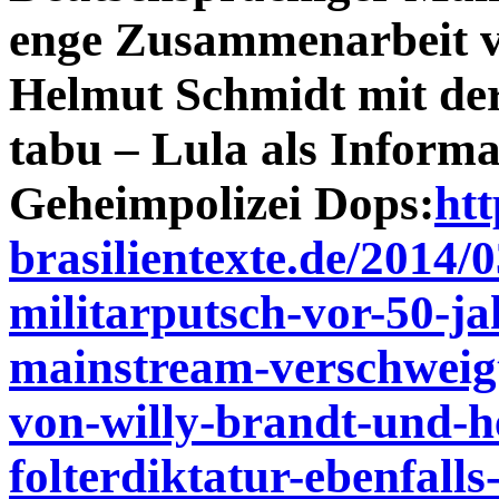
enge Zusammenarbeit v
Helmut Schmidt mit der 
tabu – Lula als Informa
Geheimpolizei Dops:
htt
brasilientexte.de/2014/0
militarputsch-vor-50-j
mainstream-verschweig
von-willy-brandt-und-h
folterdiktatur-ebenfalls