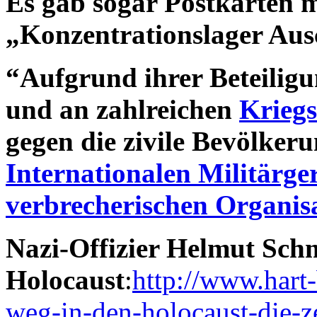
Es gab sogar Postkarten m
„Konzentrationslager Au
“Aufgrund ihrer Beteilig
und an zahlreichen
Krieg
gegen die zivile Bevölker
Internationalen Militärge
verbrecherischen Organis
Nazi-Offizier Helmut Sch
Holocaust
:
http://www.hart-
weg-in-den-holocaust-die-ze