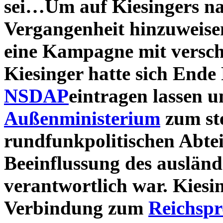
sei…Um auf Kiesingers nat
Vergangenheit hinzuweisen,
eine Kampagne mit versch
Kiesinger hatte sich Ende
NSDAP
eintragen lassen u
Außenministerium
zum ste
rundfunkpolitischen Abteil
Beeinflussung des auslän
verantwortlich war. Kiesin
Verbindung zum
Reichsp