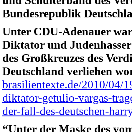
und Schulterband des Ver
Bundesrepublik Deutschl
Unter CDU-Adenauer war b
Diktator und Judenhasser 
des Großkreuzes des Verd
Deutschland verliehen wo
brasilientexte.de/2010/04/19
diktator-getulio-vargas-tra
der-fall-des-deutschen-harr
“Unter der Maske des vom