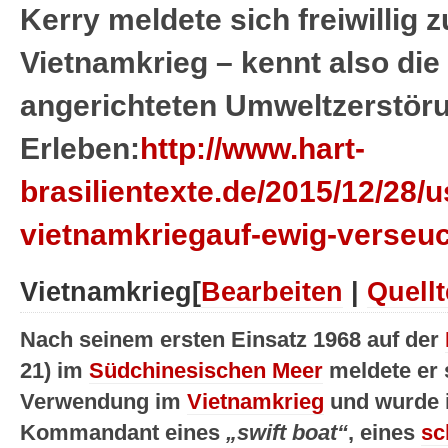
Kerry meldete sich freiwillig 
Vietnamkrieg – kennt also di
angerichteten Umweltzerstör
Erleben:
http://www.hart-
brasilientexte.de/2015/12/28/
vietnamkriegauf-ewig-verseuc
Vietnamkrieg
[
Bearbeiten
|
Quellt
Nach seinem ersten Einsatz 1968 auf der
21) im
Südchinesischen Meer
meldete er s
Verwendung im
Vietnamkrieg
und wurde 
Kommandant eines
„swift boat“
, eines
sc