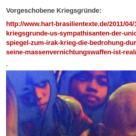
Vorgeschobene Kriegsgründe:
http://www.hart-brasilientexte.de/2011/0
kriegsgrunde-us-sympathisanten-der-uni
spiegel-zum-irak-krieg-die-bedrohung-d
seine-massenvernichtungswaffen-ist-real
-