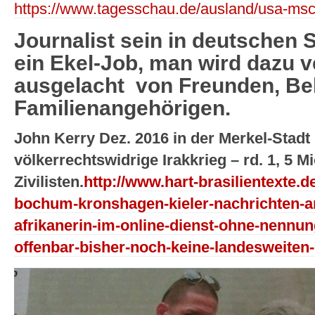
https://www.tagesschau.de/ausland/usa-msc
Journalist sein in deutschen 
ein Ekel-Job, man wird dazu v
ausgelacht von Freunden, Be
Familienangehörigen.
John Kerry Dez. 2016 in der Merkel-Stad
völkerrechtswidrige Irakkrieg – rd. 1, 5 Mi
Zivilisten.
http://www.hart-brasilientexte.d
bochum-kronshagen-kieler-nachrichten-a
afrikanerin-im-online-dienst-ohne-nennung
offenbar-bisher-noch-keine-landesweiten-p