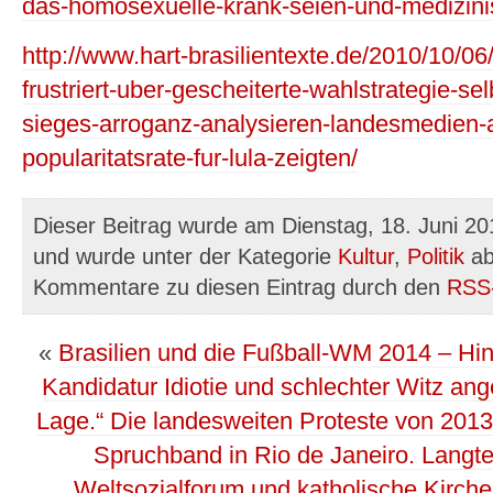
das-homosexuelle-krank-seien-und-medizini
http://www.hart-brasilientexte.de/2010/10/0
frustriert-uber-gescheiterte-wahlstrategie-sel
sieges-arroganz-analysieren-landesmedien-
popularitatsrate-fur-lula-zeigten/
Dieser Beitrag wurde am Dienstag, 18. Juni 20
und wurde unter der Kategorie
Kultur
,
Politik
ab
Kommentare zu diesen Eintrag durch den
RSS
«
Brasilien und die Fußball-WM 2014 – Hi
Kandidatur Idiotie und schlechter Witz ang
Lage.“ Die landesweiten Proteste von 2013
Spruchband in Rio de Janeiro. Langte
Weltsozialforum und katholische Kirch