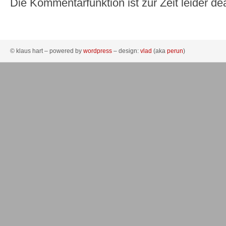
Die Kommentarfunktion ist zur Zeit leider dea
© klaus hart – powered by
wordpress
– design:
vlad
(aka
perun
)