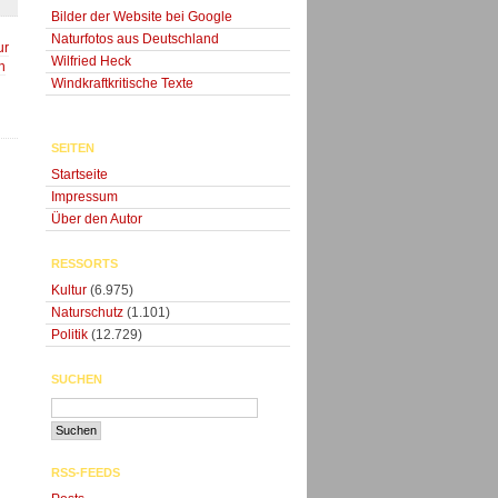
Bilder der Website bei Google
Naturfotos aus Deutschland
ur
Wilfried Heck
n
Windkraftkritische Texte
SEITEN
Startseite
Impressum
Über den Autor
RESSORTS
Kultur
(6.975)
Naturschutz
(1.101)
Politik
(12.729)
SUCHEN
RSS-FEEDS