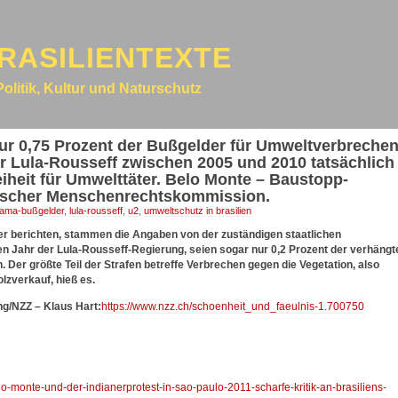
RASILIENTEXTE
Politik, Kultur und Naturschutz
ur 0,75 Prozent der Bußgelder für Umweltverbrechen
 Lula-Rousseff zwischen 2005 und 2010 tatsächlich
eiheit für Umwelttäter. Belo Monte – Baustopp-
nischer Menschenrechtskommission.
bama-bußgelder
,
lula-rousseff
,
u2
,
umweltschutz in brasilien
ter berichten, stammen die Angaben von der zuständigen staatlichen
n Jahr der Lula-Rousseff-Regierung, seien sogar nur 0,2 Prozent der verhängt
. Der größte Teil der Strafen betreffe Verbrechen gegen die Vegetation, also
lzverkauf, hieß es.
ng/NZZ – Klaus Hart:
https://www.nzz.ch/schoenheit_und_faeulnis-1.700750
lo-monte-und-der-indianerprotest-in-sao-paulo-2011-scharfe-kritik-an-brasiliens-