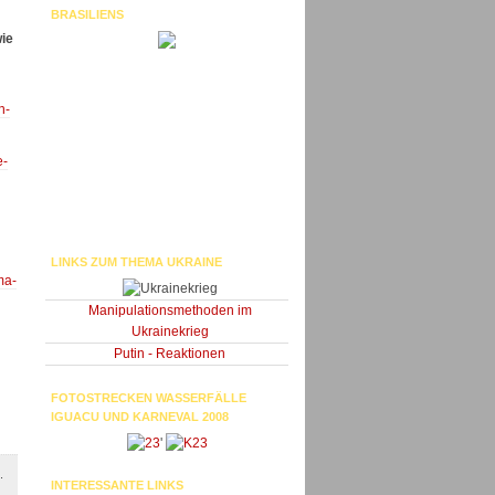
BRASILIENS
wie
n-
e-
LINKS ZUM THEMA UKRAINE
ma-
Manipulationsmethoden im
Ukrainekrieg
Putin - Reaktionen
FOTOSTRECKEN WASSERFÄLLE
IGUACU UND KARNEVAL 2008
'
.
INTERESSANTE LINKS