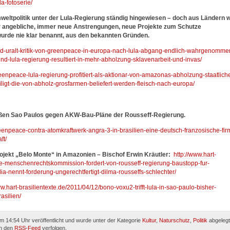
a-fotoserie/
weltpolitik unter der Lula-Regierung ständig hingewiesen – doch aus Ländern 
r angebliche, immer neue Anstrengungen, neue Projekte zum Schutze
urde nie klar benannt, aus den bekannten Gründen.
wird-uralt-kritik-von-greenpeace-in-europa-nach-lula-abgang-endlich-wahrgenomme
nd-lula-regierung-resultiert-in-mehr-abholzung-sklavenarbeit-und-invas/
reenpeace-lula-regierung-profitiert-als-aktionar-von-amazonas-abholzung-staatlich
ligt-die-von-abholz-grosfarmen-beliefert-werden-fleisch-nach-europa/
raßen Sao Paulos gegen AKW-Bau-Pläne der Rousseff-Regierung.
reenpeace-contra-atomkraftwerk-angra-3-in-brasilien-eine-deutsch-franzosische-fir
ft/
ekt „Belo Monte“ in Amazonien – Bischof Erwin Kräutler:
http://www.hart-
he-menschenrechtskommission-fordert-von-rousseff-regierung-baustopp-fur-
ia-nennt-forderung-ungerechtfertigt-dilma-rousseffs-schlechter/
ww.hart-brasilientexte.de/2011/04/12/bono-voxu2-trifft-lula-in-sao-paulo-bisher-
asilien/
um 14:54 Uhr veröffentlicht und wurde unter der Kategorie
Kultur
,
Naturschutz
,
Politik
abgelegt
ch den
RSS-Feed
verfolgen.