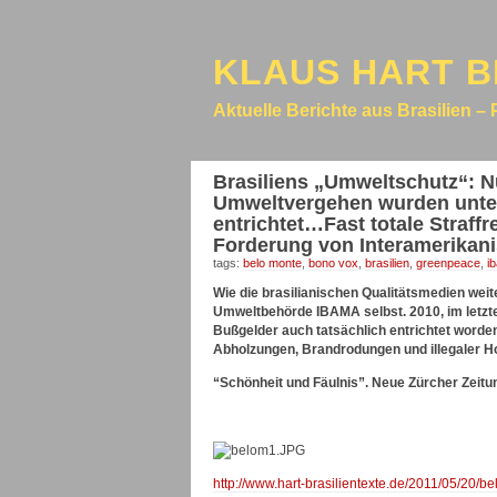
KLAUS HART B
Aktuelle Berichte aus Brasilien – 
Brasiliens „Umweltschutz“: N
Umweltvergehen wurden unter
entrichtet…Fast totale Straffr
Forderung von Interamerika
tags:
belo monte
,
bono vox
,
brasilien
,
greenpeace
,
i
Wie die brasilianischen Qualitätsmedien wei
Umweltbehörde IBAMA selbst. 2010, im letzte
Bußgelder auch tatsächlich entrichtet worden
Abholzungen, Brandrodungen und illegaler Ho
“Schönheit und Fäulnis”. Neue Zürcher Zeitu
http://www.hart-brasilientexte.de/2011/05/20/be