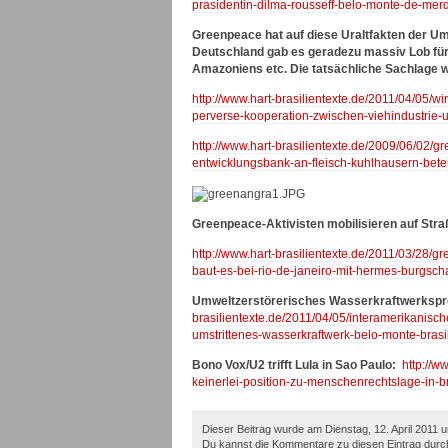
prasidentin-dilma-rousseff-belo-monte-de-merd
Greenpeace hat auf diese Uraltfakten der Um
Deutschland gab es geradezu massiv Lob fü
Amazoniens etc. Die tatsächliche Sachlage w
http://www.hart-brasilientexte.de/2011/04/05/
perverse-kooperation-zwischen-viehindustrie-u
http://www.hart-brasilientexte.de/2009/06/02/g
entwicklungsbank-an-fleisch-kuhlhausern-betei
Greenpeace-Aktivisten mobilisieren auf St
http://www.hart-brasilientexte.de/2011/03/28/g
baut-es-bei-rio-de-janeiro-mit-hermes-burgscha
Umweltzerstörerisches Wasserkraftwerksproj
brasilientexte.de/2011/04/05/interamerikanisc
umstrittenes-wasserkraftwerk-belo-monte-brasil
Bono Vox/U2 trifft Lula in Sao Paulo:
http://w
keinerlei-position-zu-menschenrechtslage-in-br
Dieser Beitrag wurde am Dienstag, 12. April 2011 
Du kannst die Kommentare zu diesen Eintrag dur