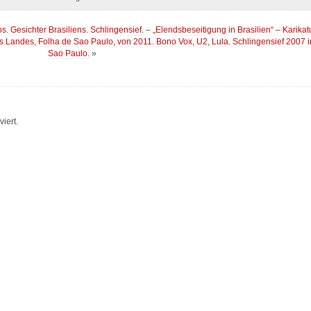
. Gesichter Brasiliens. Schlingensief.
–
„Elendsbeseitigung in Brasilien“ – Karikat
es Landes, Folha de Sao Paulo, von 2011. Bono Vox, U2, Lula. Schlingensief 2007 i
Sao Paulo.
»
iert.