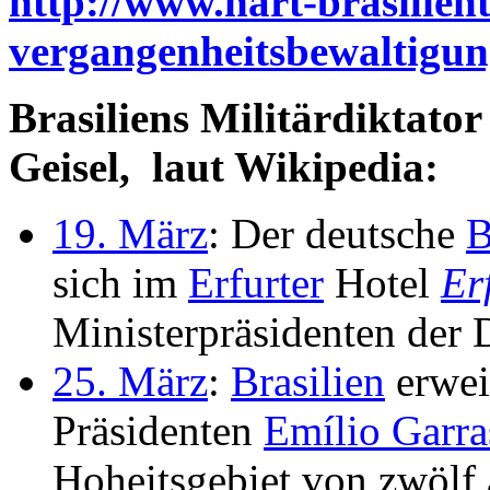
http://www.hart-brasilient
vergangenheitsbewaltigun
Brasiliens Militärdiktato
Geisel, laut Wikipedia:
19. März
: Der deutsche
B
sich im
Erfurter
Hotel
Er
Ministerpräsidenten de
25. März
:
Brasilien
erweit
Präsidenten
Emílio Garra
Hoheitsgebiet von zwölf