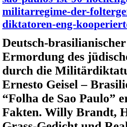
militarregime-der-folterg
diktatoren-eng-kooperiert
Deutsch-brasilianische
Ermordung des jüdisch
durch die Militärdiktat
Ernesto Geisel – Brasil
“Folha de Sao Paulo” er
Fakten. Willy Brandt, 
Grass-Gedicht und Reak