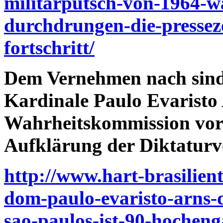
militarputsch-von-1964-w
durchdrungen-die-pressez
fortschritt/
Dem Vernehmen nach sind
Kardinale Paulo Evaristo 
Wahrheitskommission vorg
Aufklärung der Diktaturve
http://www.hart-brasilien
dom-paulo-evaristo-arns-
sao-paulos-ist-90-hochen