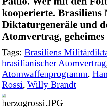
Paulo. Wer mit den Fol
kooperierte. Brasiliens
Diktaturgeneräle und de
Atomvertrag, geheime
Tags:
Brasiliens Militärdikt
brasilianischer Atomvertrag
Atomwaffenprogramm
,
Han
Rossi
,
Willy Brandt