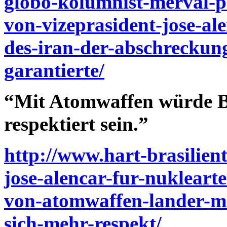
globo-kolumnist-merval-pe
von-vizeprasident-jose-a
des-iran-der-abschreckung
garantierte/
“Mit Atomwaffen würde Br
respektiert sein.”
http://www.hart-brasilient
jose-alencar-fur-nukleart
von-atomwaffen-lander-mi
sich-mehr-respekt/