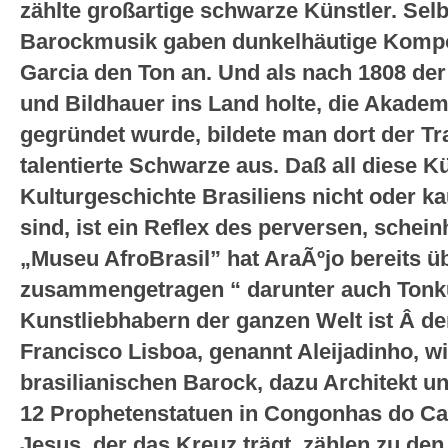
zählte großartige schwarze Künstler. Selb
Barockmusik gaben dunkelhäutige Kompo
Garcia den Ton an. Und als nach 1808 der
und Bildhauer ins Land holte, die Akade
gegründet wurde, bildete man dort der Tr
talentierte Schwarze aus. Daß all diese Kü
Kulturgeschichte Brasiliens nicht oder 
sind, ist ein Reflex des perversen, schei
„Museu AfroBrasil” hat AraÃºjo bereits 
zusammengetragen “ darunter auch Tonku
Kunstliebhabern der ganzen Welt ist Â de
Francisco Lisboa, genannt Aleijadinho, wi
brasilianischen Barock, dazu Architekt un
12 Prophetenstatuen in Congonhas do Ca
Jesus, der das Kreuz trägt, zählen zu de