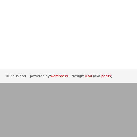
© klaus hart – powered by
wordpress
– design:
vlad
(aka
perun
)