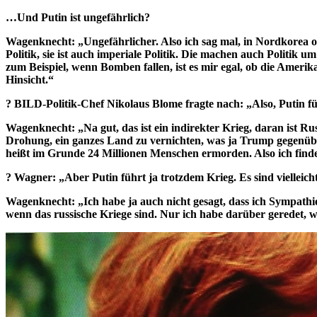
…Und Putin ist ungefährlich?
Wagenknecht: „Ungefährlicher. Also ich sag mal, in Nordkorea od
Politik, sie ist auch imperiale Politik. Die machen auch Politik u
zum Beispiel, wenn Bomben fallen, ist es mir egal, ob die Amerika
Hinsicht.“
? BILD-Politik-Chef Nikolaus Blome fragte nach: „Also, Putin fü
Wagenknecht: „Na gut, das ist ein indirekter Krieg, daran ist Rus
Drohung, ein ganzes Land zu vernichten, was ja Trump gegenüber
heißt im Grunde 24 Millionen Menschen ermorden. Also ich finde
? Wagner: „Aber Putin führt ja trotzdem Krieg. Es sind viellei
Wagenknecht: „Ich habe ja auch nicht gesagt, dass ich Sympathie 
wenn das russische Kriege sind. Nur ich habe darüber geredet, wa