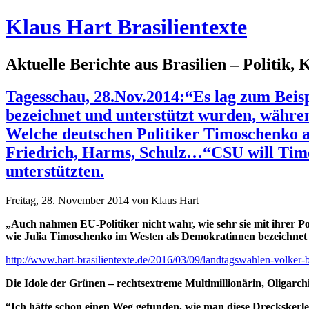
Klaus Hart Brasilientexte
Aktuelle Berichte aus Brasilien – Politik,
Tagesschau, 28.Nov.2014:“Es lag zum Beis
bezeichnet und unterstützt wurden, währen
Welche deutschen Politiker Timoschenko al
Friedrich, Harms, Schulz…“CSU will Timos
unterstützten.
Freitag, 28. November 2014 von Klaus Hart
„Auch nahmen EU-Politiker nicht wahr, wie sehr sie mit ihrer Po
wie Julia Timoschenko im Westen als Demokratinnen bezeichnet u
http://www.hart-brasilientexte.de/2016/03/09/landtagswahlen-volker
Die Idole der Grünen – rechtsextreme Multimillionärin, Oligarc
“Ich hätte schon einen Weg gefunden, wie man diese Dreckskerle