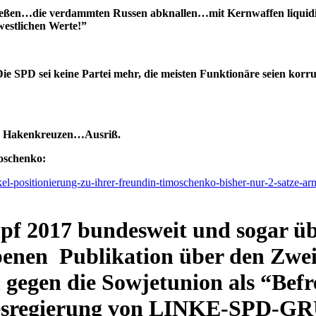
chießen…die verdammten Russen abknallen…mit Kernwaffen liquid
westlichen Werte!”
PD sei keine Partei mehr, die meisten Funktionäre seien korru
en Hakenkreuzen…Ausriß.
moschenko:
el-positionierung-zu-ihrer-freundin-timoschenko-bisher-nur-2-satze-arms
pf 2017 bundesweit und sogar üb
benen Publikation über den Zwei
gegen die Sowjetunion als “Befre
desregierung von LINKE-SPD-GRÜ