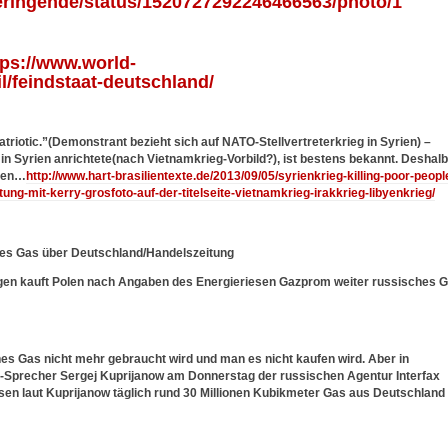
hueringende/status/1520727292246466563/photo/1
tps://www.world-
l/feindstaat-deutschland/
patriotic.”(Demonstrant bezieht sich auf NATO-Stellvertreterkrieg in Syrien) –
 Syrien anrichtete(nach Vietnamkrieg-Vorbild?), ist bestens bekannt. Deshalb
iden…
http://www.hart-brasilientexte.de/2013/09/05/syrienkrieg-killing-poor-peopl
itung-mit-kerry-grosfoto-auf-der-titelseite-vietnamkrieg-irakkrieg-libyenkrieg/
hes Gas über Deutschland/Handelszeitung
ungen kauft Polen nach Angaben des Energieriesen Gazprom weiter russisches 
hes Gas nicht mehr gebraucht wird und man es nicht kaufen wird. Aber in
om-Sprecher Sergej Kuprijanow am Donnerstag der russischen Agentur Interfax
ssen laut Kuprijanow täglich rund 30 Millionen Kubikmeter Gas aus Deutschland