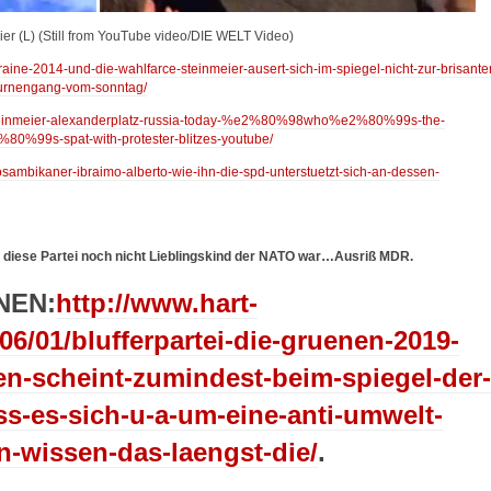
er (L) (Still from YouTube video/DIE WELT Video)
kraine-2014-und-die-wahlfarce-steinmeier-ausert-sich-im-spiegel-nicht-zur-brisante
m-urnengang-vom-sonntag/
21/steinmeier-alexanderplatz-russia-today-%e2%80%98who%e2%80%99s-the-
99s-spat-with-protester-blitzes-youtube/
mosambikaner-ibraimo-alberto-wie-ihn-die-spd-unterstuetzt-sich-an-dessen-
 diese Partei noch nicht Lieblingskind der NATO war…Ausriß MDR.
ÜNEN:
http://www.hart-
/06/01/blufferpartei-die-gruenen-2019-
n-scheint-zumindest-beim-spiegel-der-
ss-es-sich-u-a-um-eine-anti-umwelt-
n-wissen-das-laengst-die/
.