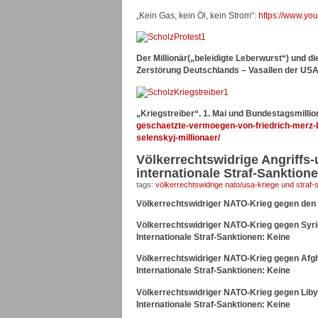
„Kein Gas, kein Öl, kein Strom“:
https://www.y
Der Millionär(„beleidigte Leberwurst“) und d
Zerstörung Deutschlands – Vasallen der USA
„Kriegstreiber“. 1. Mai und Bundestagsmilli
geschaetzte-vermoegen-von-friedrich-merz-b
selenskyj-millionaer/
Völkerrechtswidrige Angriff
internationale Straf-Sanktio
tags:
völkerrechtswidrige nato/usa-kriege und straf-
Völkerrechtswidriger NATO-Krieg gegen den Ira
Völkerrechtswidriger NATO-Krieg gegen Syrien
Internationale Straf-Sanktionen: Keine
Völkerrechtswidriger NATO-Krieg gegen Afgh
Internationale Straf-Sanktionen: Keine
Völkerrechtswidriger NATO-Krieg gegen Liby
Internationale Straf-Sanktionen: Keine