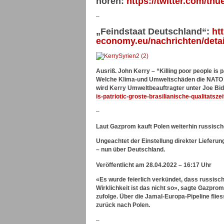
hören:
https://twitter.com/t
–
„Feindstaat Deutschland“:
ht
economy.eu/nachrichten/detai
Ausriß. John Kerry – “Killing poor people is 
Welche Klima-und Umweltschäden die NATO in
wird Kerry Umweltbeauftragter unter Joe B
is-patriotic-groste-brasilianische-qualitatsze
–
Laut Gazprom kauft Polen weiterhin russisc
Ungeachtet der Einstellung direkter Liefer
– nun über Deutschland.
Veröffentlicht am 28.04.2022 – 16:17 Uhr
«Es wurde feierlich verkündet, dass russisc
Wirklichkeit ist das nicht so», sagte Gazpr
zufolge. Über die Jamal-Europa-Pipeline flie
zurück nach Polen.
–