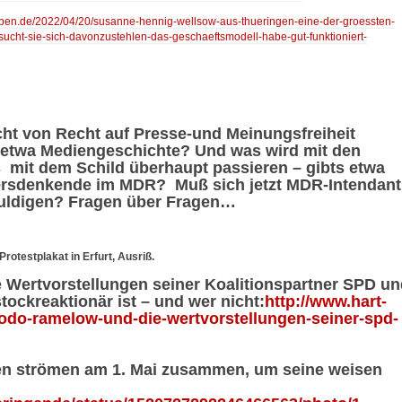
leben.de/2022/04/20/susanne-hennig-wellsow-aus-thueringen-eine-der-groessten-
ersucht-sie-sich-davonzustehlen-das-geschaeftsmodell-habe-gut-funktioniert-
t von Recht auf Presse-und Meinungsfreiheit
 etwa Mediengeschichte? Und was wird mit den
mit dem Schild überhaupt passieren – gibts etwa
rsdenkende im MDR? Muß sich jetzt MDR-Intendant
chuldigen? Fragen über Fragen…
rotestplakat in Erfurt, Ausriß.
Wertvorstellungen seiner Koalitionspartner SPD un
ockreaktionär ist – und wer nicht:
http://www.hart-
/bodo-ramelow-und-die-wertvorstellungen-seiner-spd-
en strömen am 1. Mai zusammen, um seine weisen