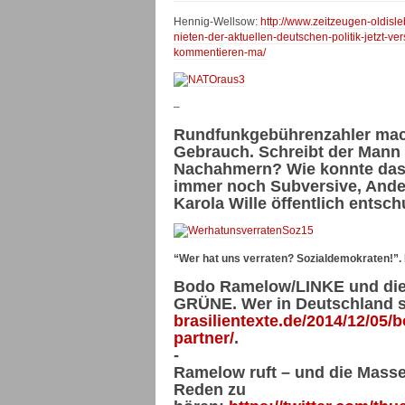
Hennig-Wellsow:
http://www.zeitzeugen-oldis
nieten-der-aktuellen-deutschen-politik-jetzt-v
kommentieren-ma/
–
Rundfunkgebührenzahler mach
Gebrauch. Schreibt der Mann
Nachahmern? Wie konnte das 
immer noch Subversive, Ande
Karola Wille öffentlich ents
“Wer hat uns verraten? Sozialdemokraten!”. P
Bodo Ramelow/LINKE und die 
GRÜNE. Wer in Deutschland st
brasilientexte.de/2014/12/05
partner/
.
-
Ramelow ruft – und die Mass
Reden zu