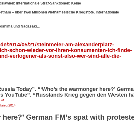
lawien: Internationale Straf-Sanktionen: Keine
etnam – über zwei Millionen vietnamesische Kriegstote. Internationale
iroshima und Nagasaki…
e.de/2014/05/21/steinmeier-am-alexanderplatz-
ich-schon-wieder-vor-ihren-konsumenten-ich-finde-
und-verlogener-als-sonst-also-wer-sind-alle-die-
“Russia Today”. “‘Who’s the warmonger here?’ Germ
tzes YouTube”. “Russlands Krieg gegen den Westen h
5
**
 krieg 2014
here?’ German FM’s spat with proteste