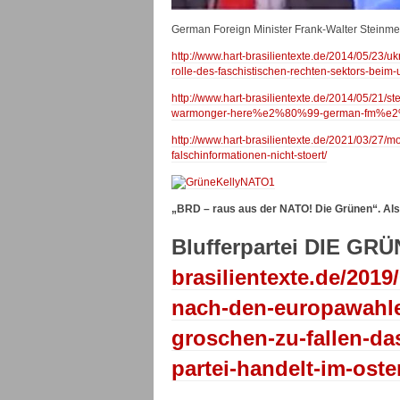
German Foreign Minister Frank-Walter Steinmei
http://www.hart-brasilientexte.de/2014/05/23/u
rolle-des-faschistischen-rechten-sektors-bei
http://www.hart-brasilientexte.de/2014/05/
warmonger-here%e2%80%99-german-fm%e2%80%
http://www.hart-brasilientexte.de/2021/03/27/
falschinformationen-nicht-stoert/
„BRD – raus aus der NATO! Die Grünen“. Als
Blufferpartei DIE GR
brasilientexte.de/2019
nach-den-europawahle
groschen-zu-fallen-da
partei-handelt-im-oste