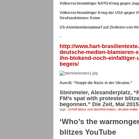
Völkerrechtswidriger NATO-Krieg gegen Jugos
Völkerrechtswidriger Krieg der USA gegen Vi
Strafsanktionen: Keine
US-Atombombenabwurf auf Zivilisten von H
–
http://www.hart-brasilientext
deutsche-medien-blamieren-s
ihn-blokend-noch-einfaltiger-
begeis/
Ausriß. “Stoppt die Nazis in der Ukraine.”
Steinmeier, Alexanderplatz, 
FM’s spat with protester bli
begonnen.” Die Zeit, Mai 201
tags:
scholl-latour und desinformation
,
ukraine-kalter
‘Who’s the warmonger 
blitzes YouTube