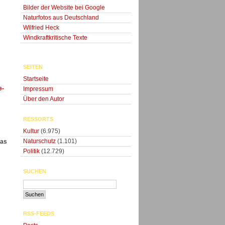
Bilder der Website bei Google
Naturfotos aus Deutschland
Wilfried Heck
Windkraftkritische Texte
SEITEN
Startseite
e-
Impressum
Über den Autor
RESSORTS
Kultur
(6.975)
Naturschutz
(1.101)
Gas
Politik
(12.729)
SUCHEN
RSS-FEEDS