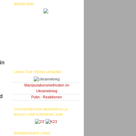
BRASILIENS
in
LINKS ZUM THEMA UKRAINE
Manipulationsmethoden im
Ukrainekrieg
d
Putin - Reaktionen
FOTOSTRECKEN WASSERFÄLLE
IGUACU UND KARNEVAL 2008
'
INTERESSANTE LINKS