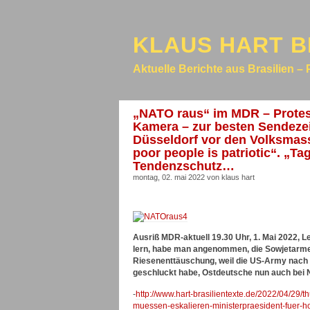
KLAUS HART B
Aktuelle Berichte aus Brasilien – 
„NATO raus“ im MDR – Protestl
Kamera – zur besten Sendezeit(
Düsseldorf vor den Volksmasse
poor people is patriotic“. „Ta
Tendenzschutz…
montag, 02. mai 2022 von klaus hart
Ausriß MDR-aktuell 19.30 Uhr, 1. Mai 2022, L
lern, habe man angenommen, die Sowjetarmee
Riesenenttäuschung, weil die US-Army nach 
geschluckt habe, Ostdeutsche nun auch bei
-
http://www.hart-brasilientexte.de/2022/04/29/
muessen-eskalieren-ministerpraesident-fuer-h