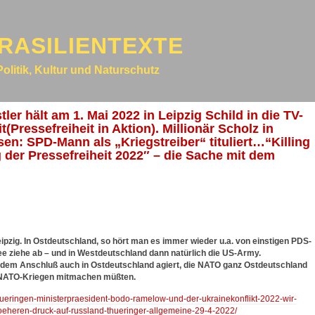
RASILIENTEXTE
Politik, Kultur und Naturschutz
er hält am 1. Mai 2022 in Leipzig Schild in die TV-
Pressefreiheit in Aktion). Millionär Scholz in
n: SPD-Mann als „Kriegstreiber“ tituliert…“Killing
g der Pressefreiheit 2022″ – die Sache mit dem
eipzig. In Ostdeutschland, so hört man es immer wieder u.a. von einstigen PDS-
 ziehe ab – und in Westdeutschland dann natürlich die US-Army.
dem Anschluß auch in Ostdeutschland agiert, die NATO ganz Ostdeutschland
 NATO-Kriegen mitmachen müßten.
thueringen-ministerpraesident-bodo-ramelow-und-der-ukrainekonflikt-2022-wir-
oeheren-druck-auf-russland-thueringer-allgemeine-29-4-2022/