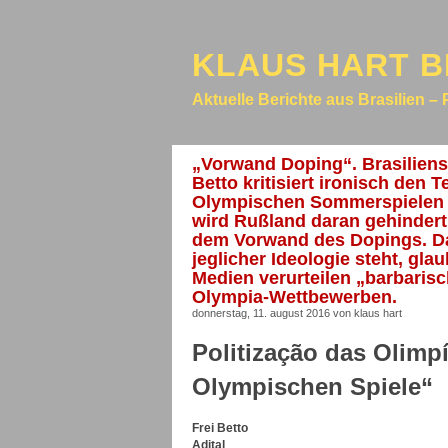
KLAUS HART B
Aktuelle Berichte aus Brasilien – 
„Vorwand Doping“. Brasiliens 
Betto kritisiert ironisch den
Olympischen Sommerspielen 2
wird Rußland daran gehinder
dem Vorwand des Dopings. Da
jeglicher Ideologie steht, gl
Medien verurteilen „barbarisc
Olympia-Wettbewerben.
donnerstag, 11. august 2016 von klaus hart
Politização das Olimpí
Olympischen Spiele“
Frei Betto
Adital