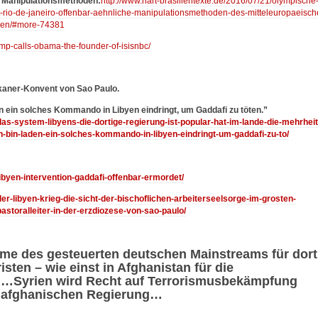
, Manipulationsmethoden:
http://www.hart-brasilientexte.de/2016/07/21/olympische
-rio-de-janeiro-offenbar-aehnliche-manipulationsmethoden-des-mitteleuropaeisch
lien/#more-74381
ump-calls-obama-the-founder-of-isisnbc/
ikaner-Konvent von Sao Paulo.
en ein solches Kommando in Libyen eindringt, um Gaddafi zu töten.”
/das-system-libyens-die-dortige-regierung-ist-popular-hat-im-lande-die-mehrheit
on-bin-laden-ein-solches-kommando-in-libyen-eindringt-um-gaddafi-zu-to/
libyen-intervention-gaddafi-offenbar-ermordet/
der-libyen-krieg-die-sicht-der-bischoflichen-arbeiterseelsorge-im-grosten-
astoralleiter-in-der-erzdiozese-von-sao-paulo/
hme des gesteuerten deutschen Mainstreams für dort
sten – wie einst in Afghanistan für die
n…Syrien wird Recht auf Terrorismusbekämpfung
r afghanischen Regierung…