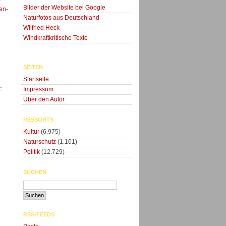
-
Bilder der Website bei Google
en-
Naturfotos aus Deutschland
Wilfried Heck
Windkraftkritische Texte
SEITEN
Startseite
-
Impressum
Über den Autor
RESSORTS
Kultur
(6.975)
Naturschutz
(1.101)
Politik
(12.729)
SUCHEN
RSS-FEEDS