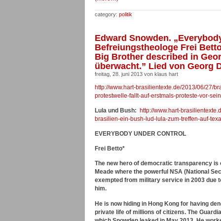
category:
politik
Edward Snowden. „Everybody u
Befreiungstheologe Frei Bett
Big Brother described in Geor
überwacht.” Lied von Georg Da
freitag, 28. juni 2013 von klaus hart
http://www.hart-brasilientexte.de/2013/06/27/b
protestwelle-fallt-auf-erstmals-proteste-vor-se
Lula und Bush:
http://www.hart-brasilientext
brasilien-ein-bush-lud-lula-zum-treffen-auf-te
EVERYBODY UNDER CONTROL
Frei Betto*
The new hero of democratic transparency is c
Meade where the powerful NSA (National Secu
exempted from military service in 2003 due 
him.
He is now hiding in Hong Kong for having de
private life of millions of citizens. The Gua
which Snowden leaked in May 2013. He worked