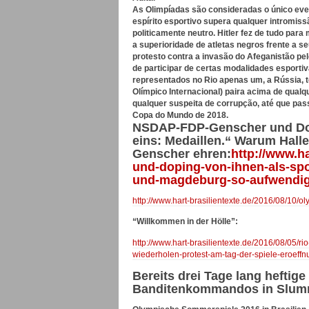
As Olimpíadas são consideradas o único eve
espírito esportivo supera qualquer intromis
politicamente neutro. Hitler fez de tudo par
a superioridade de atletas negros frente a s
protesto contra a invasão do Afeganistão pelo
de participar de certas modalidades esportiv
representados no Rio apenas um, a Rússia, t
Olímpico Internacional) paira acima de qual
qualquer suspeita de corrupção, até que pa
Copa do Mundo de 2018.
NSDAP-FDP-Genscher und Dopin
eins: Medaillen.“ Warum Hall
Genscher ehren:
http://www.h
und-doping-von-ihnen-als-spo
und-magdeburg-so-aufwendig
http://www.hart-brasilientexte.de/2016/08/10/
“Willkommen in der Hölle”:
http://www.hart-brasilientexte.de/2016/08/05/r
wiederholen-protest-am-tag-der-spiele-eroeff
Bereits drei Tage lang heftig
Banditenkommandos in Slumre