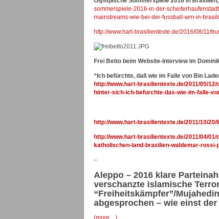
Olympische Sommerspiele 2016 in Brasilien
sommerspiele-2016-in-der-scheiterhaufenstadt
mainstreams-wie-bei-der-fussball-wm-in-brasi
http://www.hart-brasilientexte.de/2016/08/11/tr
Frei Betto beim Website-Interview im Domin
“Ich befürchte, daß wie im Falle von Bin Lad
http://www.hart-brasilientexte.de/2011/05/12
hinter-sich-ich-befurchte-das-wie-im-falle-v
http://www.hart-brasilientexte.de/2011/10/20/
http://www.hart-brasilientexte.de/2011/04/01/
katholischen-land-brasilien-waldemar-rossi-p
–
Aleppo – 2016 klare Parteina
verschanzte islamische Terrori
“Freiheitskämpfer”/Mujahedi
abgesprochen – wie einst de
(more…)