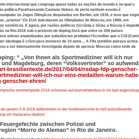
nto internacional que congrega quase todas as nações do mundo e no qual o
são política.Parafraseando Caetano Veloso, de perto nenhum evento é
a manipular os Jogos Olimpícos disputados em Berlim, em 1936, e teve que engol
eus „arianos”.
Os EUA boicotaram as Olimpíadas de Moscou, em 1980, em
s soviéticos. E agora, por razões políticas (Ucrânia e Síria), a Rússia é impedi
as na Rio-2016 sob o pretexto de doping.
Será que entre os 206 países
eve atletas anabolizados por substâncias proibidas?
Acreditar que o COI (Comi
quer ideologia é crível para menores de 10 anos… A Fifa também pairava acima
ssou a ser intensamente investigada depois de aprovar Moscou como sede da
g: ” „Von Ihnen als Sportmediziner will ich nur
e und Magdeburg, deren “Volksvertreter” so aufwend
art-brasilientexte.de/2017/04/04/nsdap-fdp-genscher-
rtmediziner-will-ich-nur-eins-medaillen-warum-halle
-genscher-ehren/
olympische-sommerspiele-2016-schuesse-auf-journalistenbus-in-rio-laut-augenzeug
io-de-janeiro-5-8-2016-willkommen-in-der-hoellewelcome-to-hell-polizeibeamte-
nung-vor-maracana-stadion/
e Feuergefechte zwischen Polizei und
gion “Morro do Alemao” in Rio de Janeiro.