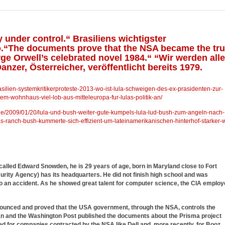
nder control.“ Brasiliens wichtigster
o.“The documents prove that the NSA became the tr
ge Orwell’s celebrated novel 1984.“ “Wir werden alle
nzer, Österreicher, veröffentlicht bereits 1979.
rasilien-systemkritikerproteste-2013-wo-ist-lula-schweigen-des-ex-prasidenten-zur-
inem-wohnhaus-viel-lob-aus-mitteleuropa-fur-lulas-politik-an/
e.de/2009/01/20/lula-und-bush-weiter-gute-kumpels-lula-lud-bush-zum-angeln-nach-
xas-ranch-bush-kummerte-sich-effizient-um-lateinamerikanischen-hinterhof-starker-w
alled Edward Snowden, he is 29 years of age, born in Maryland close to Fort
rity Agency) has its headquarters. He did not finish high school and was
to an accident. As he showed great talent for computer science, the CIA emplo
nounced and proved that the USA government, through the NSA, controls the
rdian and the Washington Post published the documents about the Prisma project
 for companies contracted by the NSA like Dell and, more recently, for Booz