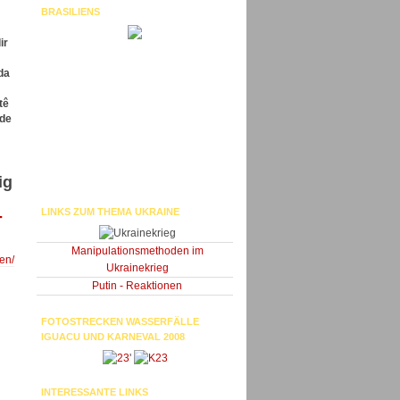
BRASILIENS
ir
da
tê
 de
ig
LINKS ZUM THEMA UKRAINE
-
Manipulationsmethoden im
en/
Ukrainekrieg
Putin - Reaktionen
FOTOSTRECKEN WASSERFÄLLE
IGUACU UND KARNEVAL 2008
'
INTERESSANTE LINKS