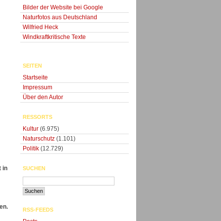
Bilder der Website bei Google
Naturfotos aus Deutschland
Wilfried Heck
Windkraftkritische Texte
SEITEN
Startseite
n
Impressum
Über den Autor
RESSORTS
Kultur
(6.975)
Naturschutz
(1.101)
Politik
(12.729)
 in
SUCHEN
en.
RSS-FEEDS