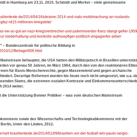
hmidt in Hamburg am 23.11. 2015. Schmidt und Merkel – viele gemeinsame
rasilientexte.de/2014/04/16/ukraine-2014-und-nato-mobilmachung-an-ruslands-
gfaz-rd15-millionen-kriegstote/
was-vw-so-gut-an-nazi-kriegsverbrecher-und-judenmoerder-franz-stangl-gefiel-1959
ur-niederhaltung-und-kontrolle-aufmuepfiger-politisch-engagierter-arbei/
– Bundeszentrale für politische Bildung in
2010/12/Beilage/006.html
ainstream behauptet, die USA hätten den Militärputsch in Brasilien unterstütz
den vor genau 50 Jahren, im März 1964, durch den von den reaktionären Elite
formen für Basis-Menschenrechte, gegen Massenelend und gegen archaische
rhindert. Derartige Reformen wurden bis heute noch nicht umgesetzt, wie u.a. d
hsenden Slums, die extremen sozialen Kontraste und Einkommensunterschied
h 2014 weiter.
rt die Unterstützung Bonner Politiker – was vom deutschen Mainstream
rabkommens sowie des Wissenschafts-und Technologieabkommens mit der
 Berlin, Unter den Linden, 2012.
w.hart-brasilientexte.de/2014/01/09/brasilien-vor-der-fusball-wm-paulo-sergio-