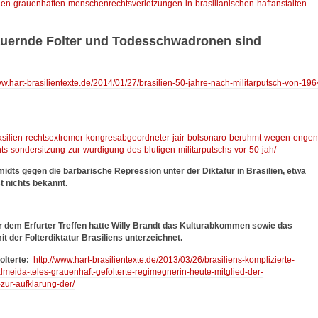
den-grauenhaften-menschenrechtsverletzungen-in-brasilianischen-haftanstalten-
dauernde Folter und Todesschwadronen sind
ww.hart-brasilientexte.de/2014/01/27/brasilien-50-jahre-nach-militarputsch-von-196
brasilien-rechtsextremer-kongresabgeordneter-jair-bolsonaro-beruhmt-wegen-engen
s-sondersitzung-zur-wurdigung-des-blutigen-militarputschs-vor-50-jah/
idts gegen die barbarische Repression unter der Diktatur in Brasilien, etwa
st nichts bekannt.
or dem Erfurter Treffen hatte Willy Brandt das Kulturabkommen sowie das
der Folterdiktatur Brasiliens unterzeichnet.
folterte:
http://www.hart-brasilientexte.de/2013/03/26/brasiliens-komplizierte-
meida-teles-grauenhaft-gefolterte-regimegnerin-heute-mitglied-der-
zur-aufklarung-der/