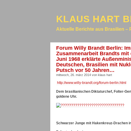
KLAUS HART B
Aktuelle Berichte aus Brasilien – 
Forum Willy Brandt Berlin: I
Zusammenarbeit Brandts mit de
Juni 1968 erklärte Außenminist
Deutschen, Brasilien mit Nukl
Putsch vor 50 Jahren…
mittwoch, 26. märz 2014 von klaus hart
http://www.willy-brandt.org/forum-berlin.html
Dem brasilianischen Diktaturchef, Folter-Gen
goldene Uhr.
Schwarzer Junge mit Hakenkreuz-Drachen in d