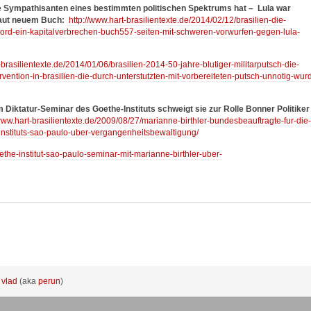
e Sympathisanten eines bestimmten politischen Spektrums hat –
Lula war
 laut neuem Buch:
http://www.hart-brasilientexte.de/2014/02/12/brasilien-die-
rufmord-ein-kapitalverbrechen-buch557-seiten-mit-schweren-vorwurfen-gegen-lula-
-brasilientexte.de/2014/01/06/brasilien-2014-50-jahre-blutiger-militarputsch-die-
rvention-in-brasilien-die-durch-unterstutzten-mit-vorbereiteten-putsch-unnotig-wur
m Diktatur-Seminar des Goethe-Instituts schweigt sie zur Rolle Bonner Politiker
www.hart-brasilientexte.de/2009/08/27/marianne-birthler-bundesbeauftragte-fur-die-
instituts-sao-paulo-uber-vergangenheitsbewaltigung/
ethe-institut-sao-paulo-seminar-mit-marianne-birthler-uber-
:
vlad
(aka
perun
)