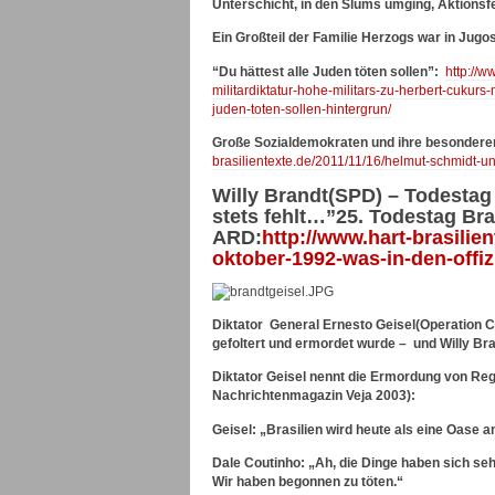
Unterschicht, in den Slums umging, Aktion
Ein Großteil der Familie Herzogs war in Ju
“Du hättest alle Juden töten sollen”:
http://w
militardiktatur-hohe-militars-zu-herbert-cuku
juden-toten-sollen-hintergrun/
Große Sozialdemokraten und ihre besonderen
brasilientexte.de/2011/11/16/helmut-schmidt-u
Willy Brandt(SPD) – Todestag 
stets fehlt…”25. Todestag Bra
ARD:
http://www.hart-brasilie
oktober-1992-was-in-den-offiz
Diktator General Ernesto Geisel(Operation C
gefoltert und ermordet wurde – und Willy Bra
Diktator Geisel nennt die Ermordung von Reg
Nachrichtenmagazin Veja 2003):
Geisel: „Brasilien wird heute als eine Oase 
Dale Coutinho: „Ah, die Dinge haben sich seh
Wir haben begonnen zu töten.“