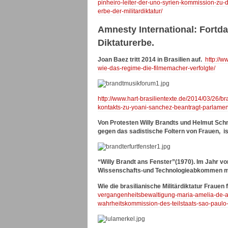
pinheiro-leiter-der-uno-syrien-kommission-zu-
erbe-der-militardiktatur/
Amnesty International: Fort
Diktaturerbe.
Joan Baez tritt 2014 in Brasilien auf.
http://w
wie-das-regime-die-filmemacher-verfolgte/
http://www.hart-brasilientexte.de/2014/03/26/
kontakts-zu-yoani-sanchez-beantragt-parlament
Von Protesten Willy Brandts und Helmut Schm
gegen das sadistische Foltern von Frauen, i
“Willy Brandt ans Fenster”(1970). Im Jahr v
Wissenschafts-und Technologieabkommen mit 
Wie die brasilianische Militärdiktatur Frauen 
vergangenheitsbewaltigung-maria-amelia-de-al
wahrheitskommission-des-teilstaats-sao-paulo-