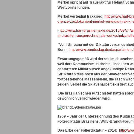
Merkel spricht auf Trauerakt für Helmut Sc
Wertvorstellungen.
Merkel verteidigt Irakkrieg:
http://www.hart-b
grenze-zeitdokument-merkel-verteidigt-irak-krie
-
http://www.hart-brasilientexte.de/2015/09/24/
in-brasilien-ausgerechnet-als-werkschutzchef-z
“Vom Umgang mit der Diktaturvergangenheit” 
Bonn:
http://www.bundestag.de/dasparlament/
Erwartungsgemäß wird derzeit im deutschen M
weil dort Kommunismus drohte. Indessen wur
gestarteten Militärputsch angekündigte Re
Strukturen teils noch aus der Sklavenzeit ve
fortbestehende Massenelend, die rasch wac
zeigen. Selbst die Sklavenarbeit existiert auc
Die brasilianischen Putschisten hatten sofo
gewöhnlich verschwiegen wird.
1969 – Jahr der Unterzeichnung des Kultu
Folterdiktatur Brasiliens. Willy-Brandt-Forum
Das Erbe der Folterdiktatur – 2014:
http://ww