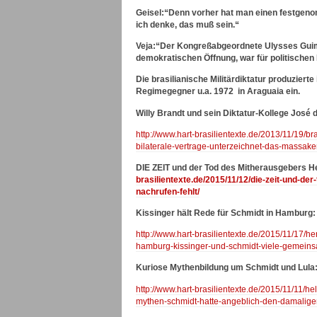
Geisel:“Denn vorher hat man einen festgenom
ich denke, das muß sein.“
Veja:“Der Kongreßabgeordnete Ulysses Guima
demokratischen Öffnung, war für politischen
Die brasilianische Militärdiktatur produzier
Regimegegner u.a. 1972 in Araguaia ein.
Willy Brandt und sein Diktatur-Kollege José
http://www.hart-brasilientexte.de/2013/11/19/b
bilaterale-vertrage-unterzeichnet-das-massake
DIE ZEIT und der Tod des Mitherausgebers He
brasilientexte.de/2015/11/12/die-zeit-und-d
nachrufen-fehlt/
Kissinger hält Rede für Schmidt in Hamburg:
http://www.hart-brasilientexte.de/2015/11/17/h
hamburg-kissinger-und-schmidt-viele-gemeins
Kuriose Mythenbildung um Schmidt und Lula
http://www.hart-brasilientexte.de/2015/11/11/
mythen-schmidt-hatte-angeblich-den-damalige