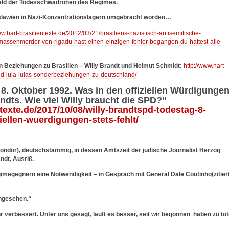
sfeld der Todesschwadronen des Regimes.
goslawien in Nazi-Konzentrationslagern umgebracht worden…
ww.hart-brasilientexte.de/2012/03/21/brasiliens-nazistisch-antisemitische-
rs-massenmorder-von-rigadu-hast-einen-einzigen-fehler-begangen-du-hattest-alle-
 Beziehungen zu Brasilien – Willy Brandt und Helmut Schmidt:
http://www.hart-
nd-lula-lulas-sonderbeziehungen-zu-deutschland/
8. Oktober 1992. Was in den offiziellen Würdigunge
ndts. Wie viel Willy braucht die SPD?”
ntexte.de/2017/10/08/willy-brandtspd-todestag-8-
iellen-wuerdigungen-stets-fehlt/
ondor), deutschstämmig, in dessen Amtszeit der jüdische Journalist Herzog
ndt, Ausriß.
imegegnern eine Notwendigkeit – in Gespräch mit General Dale Coutinho(zitiert
angesehen.“
r verbessert. Unter uns gesagt, läuft es besser, seit wir begonnen haben zu töt