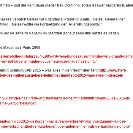
men – und der kam dann wieder frei. Coutinho, Töten ist zwar barbarisch, abe
raes verglich Geisel mit Ugandas Diktator Idi Amin…Geisel, General der
 Mord…Geisel wollte die Fortsetzung der Ausrottungspolitik.“
te in Rio de Janeiro Napalm im Stadtteil Bonsucesso und setzte es gegen
 de Magalhaes Pinto 1969:
rasiliens-folter-diktatur1964-1985-mit-wem-bundesausenminister-willy-brandt-damal
r-an-stahlarbeitern-unter-gouverneur-jose-magalhaes-pinto/
lmut Schmidt/SPD 2015 – was alles in den Nachrufen fehlt:
http://www.hart-
er-tod-des-mitherausgebers-helmut-schmidtspd-2015-was-alles-in-den-zeit-
enry-kissinger-haelt-rede-auf-staatsakt-fuer-helmut-schmidtspd-am-23-11-2015-in-
ame-wertvorstellungen/
:
helmut-schmidt-2015-gestorben-mainstream-verbreitet-falschmeldungen-kuriose-
n-gewerkschaftsfuehrer-lula-begehrt-bei-unternehmern-als-verhandlungs-und-g/