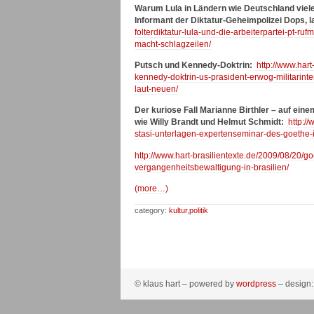
Warum Lula in Ländern wie Deutschland viel
Informant der Diktatur-Geheimpolizei Dops,
folterdiktatur-lula-und-die-arbeiterpartei-pt-
macht-schlagzeilen/
Putsch und Kennedy-Doktrin:
http://www.hart
kennedy-doktrin-us-prasident-erwog-militarinte
laut-neuen/
Der kuriose Fall Marianne Birthler – auf eine
wie Willy Brandt und Helmut Schmidt:
http://
stasi-unterlagen-expertenseminar-des-goethe-
http://www.hart-brasilientexte.de/2009/08/20/go
vergangenheitsbewaltigung-in-brasilien/
(more…)
category:
kultur
,
politik
© klaus hart – powered by
wordpress
– design