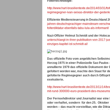
Foltertechnologie:
http://www.hart-brasilientexte.de/2014/03/31/fo
regimegegner-ivan-seixas-direktor-der-gedenks
Effiziente Mediensteuerung in Deutschland 
jahren-deutschsprachiger-mainstream-verschwe
folterdiktatur-ebenfalls-tabu-lula-als-informant/
Nazi-Offizier Helmut Schmidt und der Holoca
unterschlaegt-in-ihrer-publikation-von-2017-j
einziges-kapitel-ist-schmidt-al/
Das offizielle Foto vom angeblichen Selbstmo
Herzog 1975 in einer Polizeizelle Sao Paulos 
annullierte 1979 das offizielle Dokument der
gefoltert worden war, machte den Staat für d
gefolterte Regimegegner auch durch Giftsprit
exekutierte.
http://www.hart-brasilientexte.de/2013/11/14/b
mit-rund-300000-euro-prasident-des-museums-d
Der Fernsehdirektor und Journalist war eine
oder verhaftet, sondern für den 25. Oktober 
worden – das macht vorstellbar, wie die Dikt