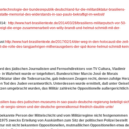
ltertechnologie-der-bundesrepublik-deutschland-fur-die-militardiktatur-brasiliens-
tatte-memorial-des-widerstands-in-sao-paulo-bekraftigt-im-websit/
2014:
http://www.hart-brasilientexte.de/2014/03/28/brasiliens-militarputsch-vor-50-
igt-die-enge-zusammenarbeit-von-willy-brandt-und-helmut-schmidt-mit-der-
ust
:
http://www.hart-brasilientexte.de/2017/02/14/der-weg-in-den-holocaust-die-zeit-
ust-die-rolle-des-langjaehrigen-mitherausgebers-der-spd-ikone-helmut-schmidt-kein
rd des jüdischen Journalisten und Fernsehdirektors von TV Cultura, Vladimir
– in Wahrheit wurde er totgefoltert.
Bundesrichter Marcio José de Morais
 Diktatur über die Todesursache, gab indessen Zeugen recht, denen zufolge Her
en Tod des Juden verantwortlich. Unterdessen wurde ermittelt, daß unter Geisel
zen umgebracht wurden, das Militär zahlreiche Oppositionelle außergerichtlich
rasilien-bau-des-judischen-museums-in-sao-paulo-deutsche-regierung-beteiligt-sic
r-sergio-simon-und-der-deutsche-generalkonsul-friedrich-dauble-unte/
 bekannte Person der Mittelschicht und vom Militärregime nicht festgenommen
1975 zwecks Erteilung von Auskünften zum Sitz der politischen Polizei bestellt
atur mit nicht bekannten Oppositionellen, mutmaßlichen Oppositionellen etwa de