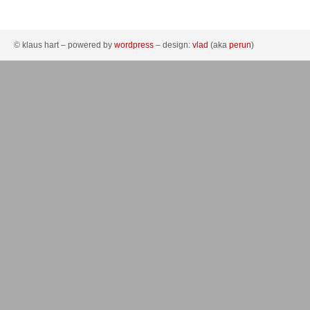
© klaus hart – powered by
wordpress
– design:
vlad
(aka
perun
)