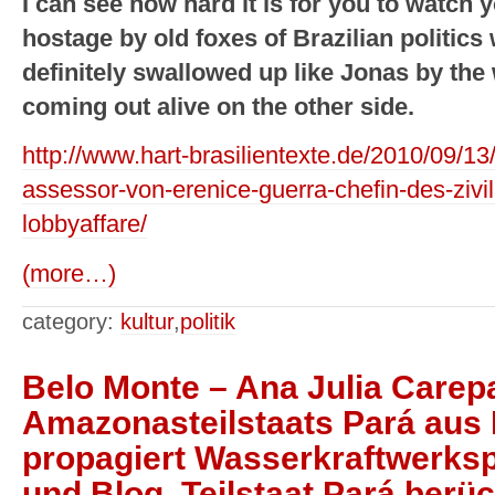
I can see how hard it is for you to watch 
hostage by old foxes of Brazilian politics 
definitely swallowed up like Jonas by th
coming out alive on the other side.
http://www.hart-brasilientexte.de/2010/09/13
assessor-von-erenice-guerra-chefin-des-zivil
lobbyaffare/
(more…)
category:
kultur
,
politik
Belo Monte – Ana Julia Carep
Amazonasteilstaats Pará aus L
propagiert Wasserkraftwerksp
und Blog. Teilstaat Pará berüc