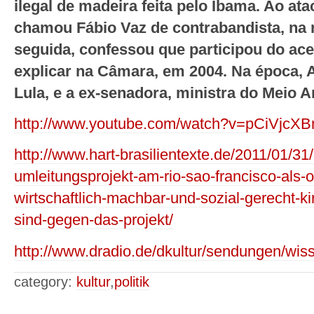
ilegal de madeira feita pelo Ibama. Ao ata
chamou Fábio Vaz de contrabandista, n
seguida, confessou que participou do acer
explicar na Câmara, em 2004. Na época, A
Lula, e a ex-senadora, ministra do Meio 
http://www.youtube.com/watch?v=pCiVjcX
http://www.hart-brasilientexte.de/2011/01/31/
umleitungsprojekt-am-rio-sao-francisco-als-o
wirtschaftlich-machbar-und-sozial-gerecht-k
sind-gegen-das-projekt/
http://www.dradio.de/dkultur/sendungen/wis
category:
kultur
,
politik