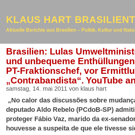
KLAUS HART BRASILIEN
Aktuelle Berichte aus Brasilien – Politik, Kultur und Nat
Brasilien: Lulas Umweltminist
und unbequeme Enthüllungen
PT-Fraktionschef, vor Ermitt
„Contrabandista“. YouTube an
samstag, 14. mai 2011 von klaus hart
„No calor das discussões sobre mudança
deputado Aldo Rebelo (PCdoB-SP) admiti
proteger Fábio Vaz, marido da ex-senado
houvesse a suspeita de que ele tivesse 