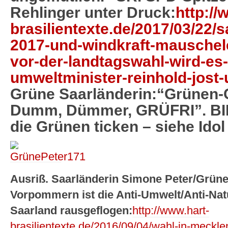
Rehlinger unter Druck:
http://
brasilientexte.de/2017/03/22/
2017-und-windkraft-mauschel
vor-der-landtagswahl-wird-es-
umweltminister-reinhold-jost-
Grüne Saarländerin:“Grünen-C
Dumm, Dümmer, GRÜFRI”. BILD
die Grünen ticken – siehe Id
Ausriß. Saarländerin Simone Peter/Grün
Vorpommern ist die Anti-Umwelt/Anti-Nat
Saarland rausgeflogen:
http://www.hart-
brasilientexte.de/2016/09/04/wahl-in-meckl