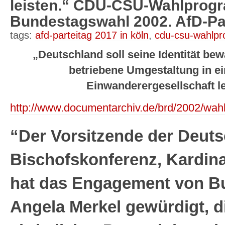
leisten.“ CDU-CSU-Wahlprogr
Bundestagswahl 2002. AfD-Par
tags:
afd-parteitag 2017 in köln
,
cdu-csu-wahlp
„Deutschland soll seine Identität be
betriebene Umgestaltung in ein
Einwanderergesellschaft l
http://www.documentarchiv.de/brd/2002/wa
“Der Vorsitzende der Deut
Bischofskonferenz, Kardina
hat das Engagement von B
Angela Merkel gewürdigt, d