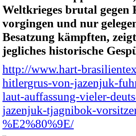
Weltkrieges brutal gegen
vorgingen und nur gelegen
Besatzung kämpften, zeigt,
jegliches historische Ges
http://www.hart-brasilient
hitlergrus-von-jazenjuk-fuh
laut-auffassung-vieler-deut
jazenjuk-tjagnibok-vorsitzen
%E2%80%9E/