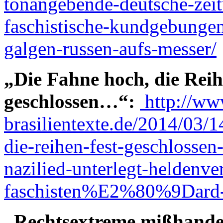
tonangebende-deutsche-zei
faschistische-kundgebungen
galgen-russen-aufs-messer/
„Die Fahne hoch, die Reih
geschlossen…“:
http://ww
brasilientexte.de/2014/03/
die-reihen-fest-geschlossen
nazilied-unterlegt-heldenve
faschisten%E2%80%9Dard-
„Rechtsextreme mißhande