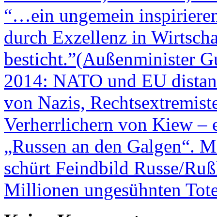
“…ein ungemein inspirierend
durch Exzellenz in Wirtsch
besticht.”(Außenminister G
2014: NATO und EU distanzi
von Nazis, Rechtsextremist
Verherrlichern von Kiew – 
„Russen an den Galgen“. Mi
schürt Feindbild Russe/Rußl
Millionen ungesühnten Tot