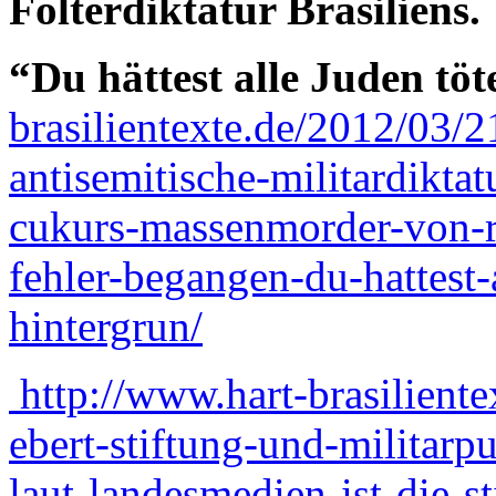
Folterdiktatur Brasiliens.
“Du hättest alle Juden töt
brasilientexte.de/2012/03/21
antisemitische-militardiktat
cukurs-massenmorder-von-r
fehler-begangen-du-hattest-
hintergrun/
http://www.hart-brasiliente
ebert-stiftung-und-militarpu
laut-landesmedien-ist-die-st