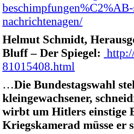
beschimpfungen%C2%AB-sag
nachrichtenagen/
Helmut Schmidt, Herausge
Bluff – Der Spiegel:
http:/
81015408.html
…
Die Bundestagswahl steh
kleingewachsener, schneid
wirbt um Hitlers einstige E
Kriegskamerad müsse er s