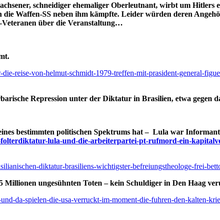
chsener, schneidiger ehemaliger Oberleutnant, wirbt um Hitlers ei
n die Waffen-SS neben ihm kämpfte. Leider würden deren Angehör
-SS-Veteranen über die Veranstaltung…
mt.
ur-die-reise-von-helmut-schmidt-1979-treffen-mit-prasident-general-fig
rische Repression unter der Diktatur in Brasilien, etwa gegen da
ines bestimmten politischen Spektrums hat –
Lula war Informant
e-folterdiktatur-lula-und-die-arbeiterpartei-pt-rufmord-ein-kapit
ilianischen-diktatur-brasiliens-wichtigster-befreiungstheologe-frei-bett
,5 Millionen ungesühnten Toten – kein Schuldiger in Den Haag ver
4-und-da-spielen-die-usa-verruckt-im-moment-die-fuhren-den-kalten-krie