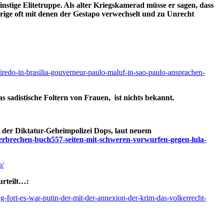
nstige Elitetruppe. Als alter Kriegskamerad müsse er sagen, dass
ige oft mit denen der Gestapo verwechselt und zu Unrecht
ueiredo-in-brasilia-gouverneur-paulo-maluf-in-sao-paulo-ansprachen-
s sadistische Foltern von Frauen, ist nichts bekannt.
 der Diktatur-Geheimpolizei Dops, laut neuem
alverbrechen-buch557-seiten-mit-schweren-vorwurfen-gegen-lula-
o/
urteilt…:
g-fort-es-war-putin-der-mit-der-annexion-der-krim-das-volkerrecht-