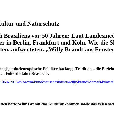
 Kultur und Naturschutz
 Brasiliens vor 50 Jahren: Laut Landesmedi
er in Berlin, Frankfurt und Köln. Wie die 
ten, aufwerteten. „Willy Brandt ans Fenster
angige mitteleuropäische Politiker hat lange Tradition – die Bezi
ten Folterdiktatur Brasiliens.
tur1964-1985-mit-wem-bundesausenminister-willy-brandt-damals-bilateral
reffen hatte Willy Brandt das Kulturabkommen sowie das Wissens