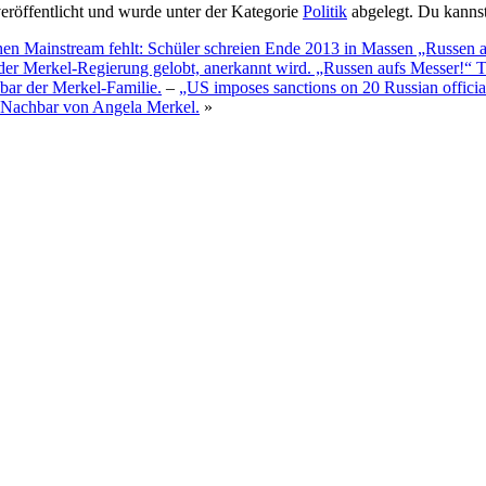
röffentlicht und wurde unter der Kategorie
Politik
abgelegt. Du kanns
hen Mainstream fehlt: Schüler schreien Ende 2013 in Massen „Russen 
 der Merkel-Regierung gelobt, anerkannt wird. „Russen aufs Messer!“ 
bar der Merkel-Familie.
–
„US imposes sanctions on 20 Russian officia
, Nachbar von Angela Merkel.
»