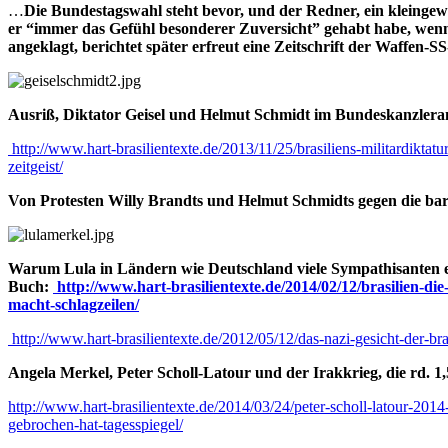
…
Die Bundestagswahl steht bevor, und der Redner, ein kleingewa
er “immer das Gefühl besonderer Zuversicht” gehabt habe, wen
angeklagt, berichtet später erfreut eine Zeitschrift der Waffen
Ausriß, Diktator Geisel und Helmut Schmidt im Bundeskanzlera
http://www.hart-brasilientexte.de/2013/11/25/brasiliens-militardiktat
zeitgeist/
Von Protesten Willy Brandts und Helmut Schmidts gegen die barba
Warum Lula in Ländern wie Deutschland viele Sympathisanten e
Buch:
http://www.hart-brasilientexte.de/2014/02/12/brasilien-di
macht-schlagzeilen/
http://www.hart-brasilientexte.de/2012/05/12/das-nazi-gesicht-der-bras
Angela Merkel, Peter Scholl-Latour und der Irakkrieg, die rd. 1
http://www.hart-brasilientexte.de/2014/03/24/peter-scholl-latour-201
gebrochen-hat-tagesspiegel/