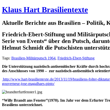
Klaus Hart Brasilientexte
Aktuelle Berichte aus Brasilien – Politik,
Friedrich-Ebert-Stiftung und Militärputsch
Serie von Events“ über den Putsch, darunt
Helmut Schmidt die Putschisten unterstütz
Tags:
Brasilien-Militärputsch 1964
,
Friedrich-Ebert-Stiftung
Die
Unterstützung nazistisch-antisemitischer Kräfte durch hochr
des Anschlusses von 1990 – zur nazistisch-antisemitisch orientier
http://www.hart-brasilientexte.de/2013/11/19/brasiliens-folter-dikta
gouverneur-jose-magalhaes-pinto/
“Willy Brandt ans Fenster”(1970). Im Jahr vor dem Erfurter T
Brasiliens unterzeichnet.