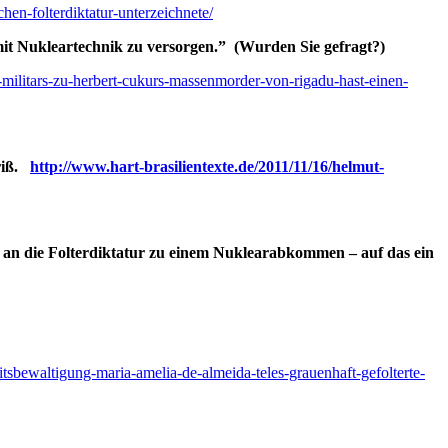
hen-folterdiktatur-unterzeichnete/
 mit Nukleartechnik zu versorgen.” (Wurden Sie gefragt?)
he-militars-zu-herbert-cukurs-massenmorder-von-rigadu-hast-einen-
sriß.
http://www.hart-brasilientexte.de/2011/11/16/helmut-
 an die Folterdiktatur zu einem Nuklearabkommen – auf das ein
itsbewaltigung-maria-amelia-de-almeida-teles-grauenhaft-gefolterte-