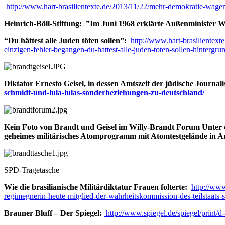
http://www.hart-brasilientexte.de/2013/11/22/mehr-demokratie-wagen-w
Heinrich-Böll-Stiftung: ”Im Juni 1968 erklärte Außenminister Wi
“Du hättest alle Juden töten sollen”:
http://www.hart-brasilientext
einzigen-fehler-begangen-du-hattest-alle-juden-toten-sollen-hintergrun
Diktator Ernesto Geisel, in dessen Amtszeit der jüdische Journ
schmidt-und-lula-lulas-sonderbeziehungen-zu-deutschland/
Kein Foto von Brandt und Geisel im Willy-Brandt Forum Unter d
geheimes militärisches Atomprogramm mit Atomtestgelände in 
SPD-Tragetasche
Wie die brasilianische Militärdiktatur Frauen folterte:
http://www
regimegnerin-heute-mitglied-der-wahrheitskommission-des-teilstaats-
Brauner Bluff – Der Spiegel:
http://www.spiegel.de/spiegel/print/