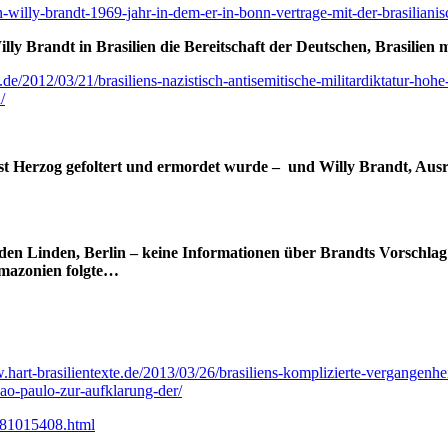
illy-brandt-1969-jahr-in-dem-er-in-bonn-vertrage-mit-der-brasilianisc
lly Brandt in Brasilien die Bereitschaft der Deutschen, Brasilien
e.de/2012/03/21/brasiliens-nazistisch-antisemitische-militardiktatur-ho
/
alist Herzog gefoltert und ermordet wurde – und Willy Brandt, Au
en Linden, Berlin – keine Informationen über Brandts Vorschlag
Amazonien folgte…
.hart-brasilientexte.de/2013/03/26/brasiliens-komplizierte-vergangenhe
sao-paulo-zur-aufklarung-der/
d-81015408.html