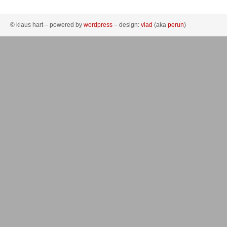
© klaus hart – powered by
wordpress
– design:
vlad
(aka
perun
)