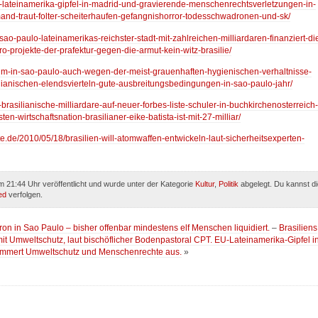
eu-lateinamerika-gipfel-in-madrid-und-gravierende-menschenrechtsverletzungen-in-
and-traut-folter-scheiterhaufen-gefangnishorror-todesschwadronen-und-sk/
-sao-paulo-lateinamerikas-reichster-stadt-mit-zahlreichen-milliardaren-finanziert-di
-projekte-der-prafektur-gegen-die-armut-kein-witz-brasilie/
slum-in-sao-paulo-auch-wegen-der-meist-grauenhaften-hygienischen-verhaltnisse-
lianischen-elendsvierteln-gute-ausbreitungsbedingungen-in-sao-paulo-jahr/
-brasilianische-milliardare-auf-neuer-forbes-liste-schuler-in-buchkirchenosterreich-
n-wirtschaftsnation-brasilianer-eike-batista-ist-mit-27-milliar/
xte.de/2010/05/18/brasilien-will-atomwaffen-entwickeln-laut-sicherheitsexperten-
 21:44 Uhr veröffentlicht und wurde unter der Kategorie
Kultur
,
Politik
abgelegt. Du kannst di
ed
verfolgen.
n in Sao Paulo – bisher offenbar mindestens elf Menschen liquidiert.
–
Brasiliens
mit Umweltschutz, laut bischöflicher Bodenpastoral CPT. EU-Lateinamerika-Gipfel i
ammert Umweltschutz und Menschenrechte aus.
»