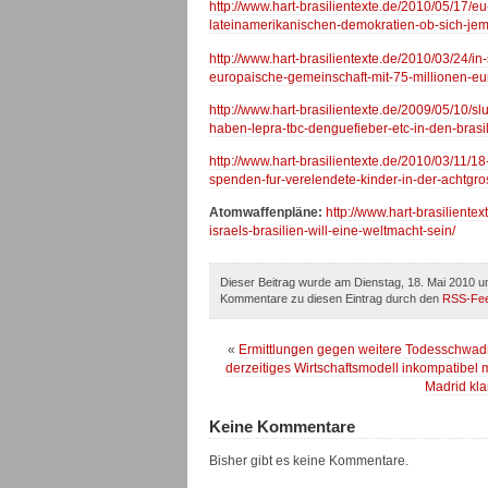
http://www.hart-brasilientexte.de/2010/05/17/
lateinamerikanischen-demokratien-ob-sich-jem
http://www.hart-brasilientexte.de/2010/03/24/in
europaische-gemeinschaft-mit-75-millionen-euro
http://www.hart-brasilientexte.de/2009/05/10/
haben-lepra-tbc-denguefieber-etc-in-den-brasi
http://www.hart-brasilientexte.de/2010/03/11/18
spenden-fur-verelendete-kinder-in-der-achtgroste
Atomwaffenpläne:
http://www.hart-brasiliente
israels-brasilien-will-eine-weltmacht-sein/
Dieser Beitrag wurde am Dienstag, 18. Mai 2010 um
Kommentare zu diesen Eintrag durch den
RSS-Fe
«
Ermittlungen gegen weitere Todesschwadro
derzeitiges Wirtschaftsmodell inkompatibel 
Madrid kl
Keine Kommentare
Bisher gibt es keine Kommentare.