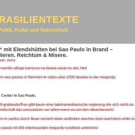
RASILIENTEXTE
Politik, Kultur und Naturschutz
“ mit Elendshütten bei Sao Paulo in Brand –
dieren. Reichtum & Misere.
aulo
,
slums
incendio-atinge-barracos-na-favela-naval-no-abc.html
lum-sao-paulos-in-flammen-tv-video-uber-2000-favelas-in-der-megacity/
Center in Sao Paulo.
olf-grabendorff-es-gibt-kaum-eine-lateinamerikanische-regierung-die-sich-nicht-zu-
reitschaft-das-umzusetzen-vor-allem-wenn-es-um-den-steuerbereich/
lum-in-santos-durch-feuer-zerstort-video-anklicken-rasches-slum-wachstum-unter-lu
ao-paulo-ist-456-interessanten-megacity-rundblick-anklicken/