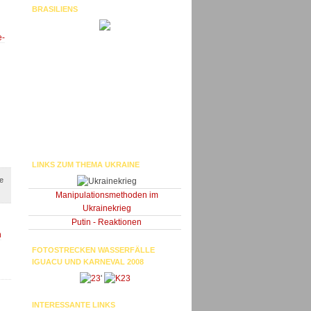
BRASILIENS
e-
LINKS ZUM THEMA UKRAINE
e
Manipulationsmethoden im
Ukrainekrieg
Putin - Reaktionen
n
FOTOSTRECKEN WASSERFÄLLE
IGUACU UND KARNEVAL 2008
'
INTERESSANTE LINKS