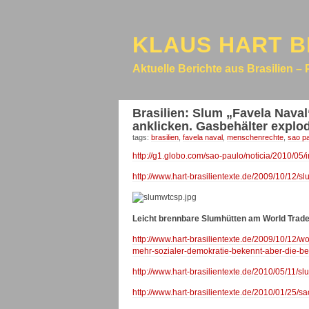
KLAUS HART B
Aktuelle Berichte aus Brasilien – 
Brasilien: Slum „Favela Naval
anklicken. Gasbehälter explo
tags:
brasilien
,
favela naval
,
menschenrechte
,
sao p
http://g1.globo.com/sao-paulo/noticia/2010/05/
http://www.hart-brasilientexte.de/2009/10/12/s
Leicht brennbare Slumhütten am World Trade 
http://www.hart-brasilientexte.de/2009/10/12/w
mehr-sozialer-demokratie-bekennt-aber-die-be
http://www.hart-brasilientexte.de/2010/05/11/s
http://www.hart-brasilientexte.de/2010/01/25/s