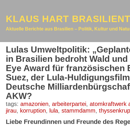
KLAUS HART BRASILIEN
Aktuelle Berichte aus Brasilien – Politik, Kultur und Nat
Lulas Umweltpolitik: „Geplan
in Brasilien bedroht Wald un
Eye Award für französischen
Suez, der Lula-Huldigungsfilm 
Deutsche Milliardenbürgschaft
AKW?
tags:
amazonien
,
arbeiterpartei
,
atomkraftwerk 
jirau
,
korruption
,
lula
,
stammdamm
,
thyssenkru
Liebe Freundinnen und Freunde des Reg