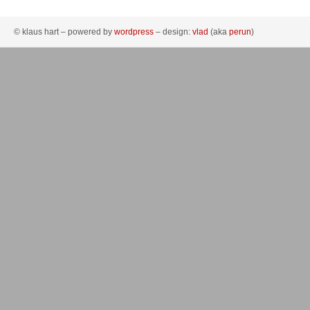
© klaus hart – powered by
wordpress
– design:
vlad
(aka
perun
)